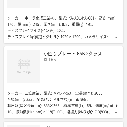
メーカー
:
ポーラ化成工業㈱
型式
:
KA-A01/KA-C01
高さ(mm)
:
170
幅(mm)
:
246
厚さ(mm)
:
8.2
重量(g)
:
491
ディスプレイサイズ(インチ)
:
10.1
ディスプレイ解像度(ピクセル)
:
1920×1200
カメラサイズ
:
アウトカメラおよびインカメラ共に1/4インチ
カメラ画素数
:
アウトカメラおよびインカメラ共に約800万画素
記録
:
小回りプレート 65KGクラス
動画:MP4 静止画:JPEG
無線LAN
:
IEEE802.11a/b/g/n/ac 準拠
KPL65
バッテリー容量(mAh)
:
65000
充電時間
:
220分 ACアダプター使用
使用可能温度(℃)
:
16〜35
搭載OS
:
Android OS v.12
メーカー
:
三笠産業
型式
:
MVC-PR60
全長(mm)
:
365
全幅(mm)
:
355
全高(ハンドル含む)(mm)
:
965
転圧盤(幅×長)(mm)
:
355×365
機械質量(㎏)
:
65
速度(m/min)
:
10
振動数(Hz(vpm))
:
118(7100)
遠振力(kN(kgf))
:
7.9(803)
最大作業勾配
:
35%(20度)
燃料/タンク容量(L)
:
ガソリン/0.77