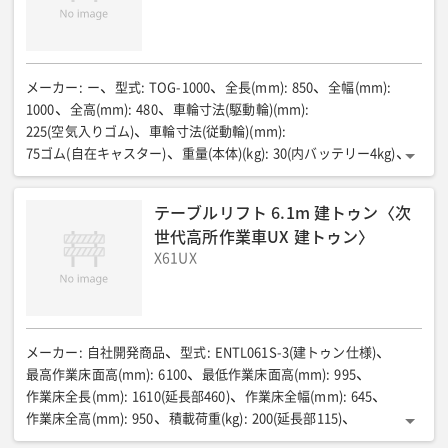
メーカー
:
ー
型式
:
TOG-1000
全長(mm)
:
850
全幅(mm)
:
1000
全高(mm)
:
480
車輪寸法(駆動輪)(mm)
:
225(空気入りゴム)
車輪寸法(従動輪)(mm)
:
75ゴム(自在キャスター)
重量(本体)(kg)
:
30(内バッテリー4kg)
重量(ドーザー)(kg)
:
7
総重量(kg)
:
37
走行用モーター(出力)(W)
:
30
走行用モーター(入力電圧)(V)
:
DC24
テーブルリフト 6.1m 建トゥン〈次
走行用モーター(許容トルク)(nm)
:
10.2
世代高所作業車UX 建トゥン〉
ドーザー可動電動シリンダ(出力)(W)
:
29
X61UX
ドーザー可動電動シリンダ(入力電圧)(V)
:
DC24
ストローク(mm)
:
50
走行速度(清掃時)(km/h)
:
0.7
走行速度(手動走行時)(km/h)
:
1.0
作業範囲(m)
:
最大40×40/最小3×5
可搬重量(路面状態による)(kg)
:
約10
バッテリー電圧(V)
:
DC24
バッテリー容量(Wh)
:
約450
充電時間(時間)
:
メーカー
:
自社開発商品
型式
:
ENTL061S-3(建トゥン仕様)
最大8(バッテリー残量による)
稼働時間(時間)
:
約5
最高作業床面高(mm)
:
6100
最低作業床面高(mm)
:
995
ゴミ(清掃対象物の大きさ)(cm)
:
4以下
センサー(個)
:
作業床全長(mm)
:
1610(延長部460)
作業床全幅(mm)
:
645
レーザーセンサー×1・衝突防止センサー×2
作業床全高(mm)
:
950
積載荷重(kg)
:
200(延長部115)
走行速度 作業床格納時(段差センサーセット時)(km/h)
: