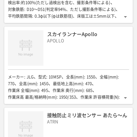
検出率:約100%(ただし過検出を含む、撮影条件等による)
対象鉄筋
:
D10〜D51(判定率94%、ただし撮影条件等による)
平均鉄筋間隔
:
0.3φ以下(φは鉄筋径)、床版工は±5mm以下
カメラ部/全幅(mm)
:
200
カメラ部/奥行(mm)
:
53
カメラ部/全高(mm)
:
35
カメラ部/質量(kg)
:
約0.4
スカイランナーApollo
タブレット部/全幅(mm)
:
301
タブレット部/奥行(mm)
:
24
APOLLO
タブレット部/全高(mm)
:
203
タブレット部/質量(kg)
:
約1.5
タブレット取付け時/全幅(mm)
:
301
タブレット取付け時/奥行(mm)
:
67
タブレット取付け時/全高(mm)
:
240
タブレット取付け時/質量(kg)
:
約1.9
周囲温度(℃)
:
-10〜40
メーカー
:
JLG
型式
:
10MSP
全長(mm)
:
1550
全幅(mm)
:
770
全高(mm)
:
1450
最低地上高(mm)
:
470
作業床 全幅(mm)
:
495
作業床 奥行(mm)
:
685
作業床高 最高/格納時(mm)
:
1950/353
作業床 許容横荷重(N)
:
200
定格荷重 作業床(kg)
:
160
定格荷重 ピッキングトレイ 高さ調整:手動式(kg)
:
115
接触防止ミリ波センサー あたら～ん
定格荷重 キャリートレイ(kg)
:
115
車両重量(kg)
:
527
ATRN
最大1輪荷重 キャスター輪/駆動輪(kg)
:
313/322
最大接地圧力 キャスター輪/駆動輪(kg/㎠)
:
6.7/11.6