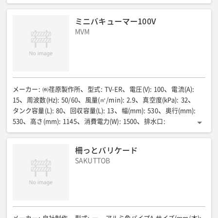
10(2.0Ah)
その他
:
M18 F12 JP M18 FORGE 12.0Ahバッテリー×2/M12-18FC JP充電器
ミニバキューマー100V
MVM
メーカー
:
㈱荏原製作所
型式
:
TV-ER
電圧(V)
:
100
電流(A)
:
15
周波数(Hz)
:
50/60
風量(㎥/min)
:
2.9
真空度(kPa)
:
32
タンク容量(L)
:
80
回収容量(L)
:
13
幅(mm)
:
530
奥行(mm)
:
530
高さ(mm)
:
1145
消費電力(W)
:
1500
排水口
:
25Aタケノコ
重量(kg)
:
65
柵っとバリケード
SAKUTTOB