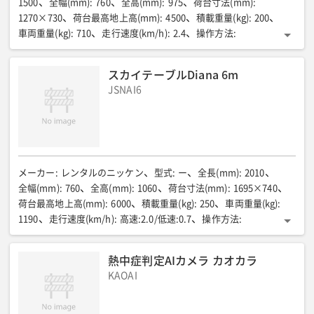
1500
全幅(mm)
:
760
全高(mm)
:
975
荷台寸法(mm)
:
1270×730
荷台最高地上高(mm)
:
4500
積載重量(kg)
:
200
車両重量(kg)
:
710
走行速度(km/h)
:
2.4
操作方法
:
ラジコン式/リモコン式(通信距離目安:20m)
スカイテーブルDiana 6m
JSNAI6
メーカー
:
レンタルのニッケン
型式
:
ー
全長(mm)
:
2010
全幅(mm)
:
760
全高(mm)
:
1060
荷台寸法(mm)
:
1695×740
荷台最高地上高(mm)
:
6000
積載重量(kg)
:
250
車両重量(kg)
:
1190
走行速度(km/h)
:
高速:2.0/低速:0.7
操作方法
:
ラジコン式/リモコン式(通信距離目安:20m)
熱中症判定AIカメラ カオカラ
KAOAI