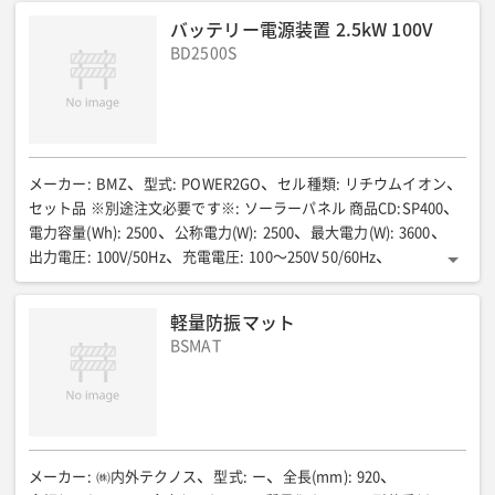
伸縮長さ(mm)
:
342〜546
首振り角度(度)
:
-90〜90
バッテリー電源装置 2.5kW 100V
作業床全長(mm)
:
700
作業床全幅(mm)
:
1200
BD2500S
作業床全高(mm)
:
1000
登坂能力
:
20度(36%)
最大作業半径(mm)
:
6400
回転半径(mm)
:
1400
最小回転半径外輪(mm)
:
135
動力源(V)
:
ACモーター/DC48
充電電圧(V)
:
単相AC100
定格出力(kW)
:
3.15
足回り
:
ノンマーキングゴムクローラ
全長(mm)
:
4700
全幅(mm)
:
1750
全高(mm)
:
2210
機械質量(kg)
:
3900
車両総重量(kg)
:
メーカー
:
BMZ
型式
:
POWER2GO
セル種類
:
リチウムイオン
4100
接地圧(kPa{kgf/cm2})
:
65
走行速度(km/h)
:
セット品 ※別途注文必要です※
:
ソーラーパネル 商品CD:SP400
低速:0.7 高速:1.3
電力容量(Wh)
:
2500
公称電力(W)
:
2500
最大電力(W)
:
3600
出力電圧
:
100V/50Hz
充電電圧
:
100〜250V 50/60Hz
充電電力(W)
:
1000
重量(kg)
:
25
寸法(ハンドル含む)(mm)
:
531 x 233 x 467
動作温度範囲(℃)
:
-10〜60
充電温度範囲(℃)
:
軽量防振マット
0〜45
BSMAT
メーカー
:
㈱内外テクノス
型式
:
ー
全長(mm)
:
920