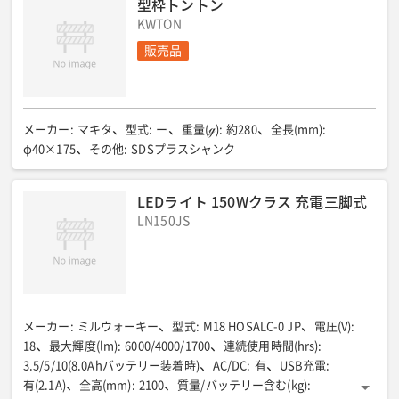
型枠トントン
KWTON
販売品
メーカー
:
マキタ
型式
:
ー
重量(ℊ)
:
約280
全長(mm)
:
φ40×175
その他
:
SDSプラスシャンク
LEDライト 150Wクラス 充電三脚式
LN150JS
メーカー
:
ミルウォーキー
型式
:
M18 HOSALC-0 JP
電圧(V)
:
18
最大輝度(lm)
:
6000/4000/1700
連続使用時間(hrs)
:
3.5/5/10(8.0Ahバッテリー装着時)
AC/DC
:
有
USB充電
:
有(2.1A)
全高(mm)
:
2100
質量/バッテリー含む(kg)
: