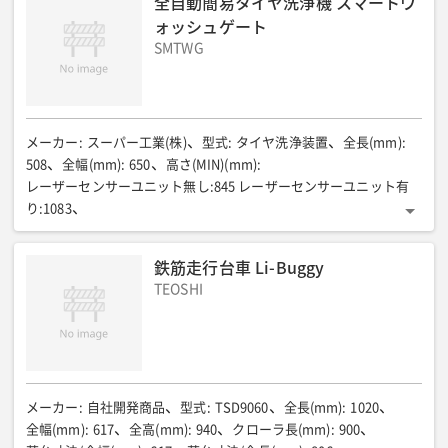
全自動簡易タイヤ洗浄機 スマートウ
動作環境気温/湿度
:
10〜45℃/20〜85%RH(ただし結露なきこと)
ォッシュゲート
墨出し精度
:
±3mm@1m移動後
印字機構
:
SMTWG
指定マジックペンによる描画
安全機能
:
衝突時緊急停止機能・緊急停止ボタン
使用測量器
:
ライカ製 3D Disto
作業可能範囲
:
3D Disto設置場所より半径20m
メーカー
:
スーパー工業(株)
型式
:
タイヤ洗浄装置
全長(mm)
:
508
全幅(mm)
:
650
高さ(MIN)(mm)
:
レーザーセンサーユニット無し:845 レーザーセンサーユニット有
り:1083
高さ(MAX)(mm)
:
レーザーセンサーユニット無し:1195 レーザーセンサーユニット有
鉄筋走行台車 Li-Buggy
り:1433
TEOSHI
高さ調整範囲(mm)
:
350(ピッチ50)
ノズル角度範囲(度)
:
水平0〜20(ピッチ5)
ノズルアーム
:
4個 φ500/350mm
質量(kg)
:
レーザーセンサーユニット無し:40.5 レーザーセンサーユニット有
り:43
専用付属洗浄機
:
SBR-3005-4-2474
メーカー
:
自社開発商品
型式
:
TSD9060
全長(mm)
:
1020
全幅(mm)
:
617
全高(mm)
:
940
クローラ長(mm)
:
900