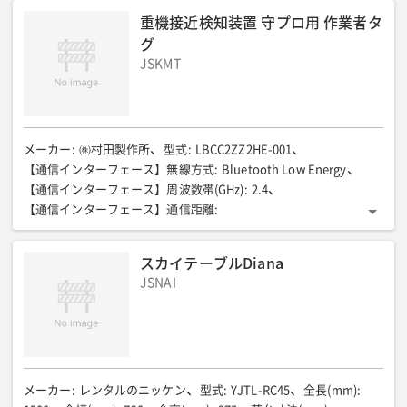
重機接近検知装置 守プロ用 作業者タ
グ
JSKMT
メーカー
:
㈱村田製作所
型式
:
LBCC2ZZ2HE-001
【通信インターフェース】無線方式
:
Bluetooth Low Energy
【通信インターフェース】周波数帯(GHz)
:
2.4
【通信インターフェース】通信距離
:
20m程度 屋外見通しの良い直線
【検出機能】方式
:
誘導電流方式
【検出機能】周波数帯(kHz)
:
125
スカイテーブルDiana
【検出機能】作業者側検知範囲
:
JSNAI
4-8m(2GK 12V動作時),4-10.5m(2GK 24V動作時)
防塵・防水性能
:
IP×4相当
電池寿命
:
最大1年
外形寸法(mm)
:
39.2×52.4×14.5(H)(凸部を除く)
本体質量(g)
:
約18(電池を除く)
メーカー
:
レンタルのニッケン
型式
:
YJTL-RC45
全長(mm)
: