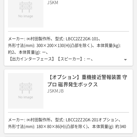
JSKM
メーカー
:
㈱村田製作所
型式
:
LBCC2ZZ2GK-101
外形寸法(mm)
:
300×200×130(H)(凸部を除く)
本体質量(kg)
:
約2
本体質量(g)
:
ー
【出力インターフェース】【スピーカー】
:
ー
【出力インターフェース】【B接点】
:
ー
【出力インターフェース】【電源】
:
ー
B接点停止タイマー
:
ー
【オプション】重機接近警報装置 守
プロ 磁界発生ボックス
JSKMJB
メーカー
:
㈱村田製作所
型式
:
LBCC2ZZ2GK-201オプション
外形寸法(mm)
:
180×80×86(H)(凸部を除く)
本体質量(g)
:
約340