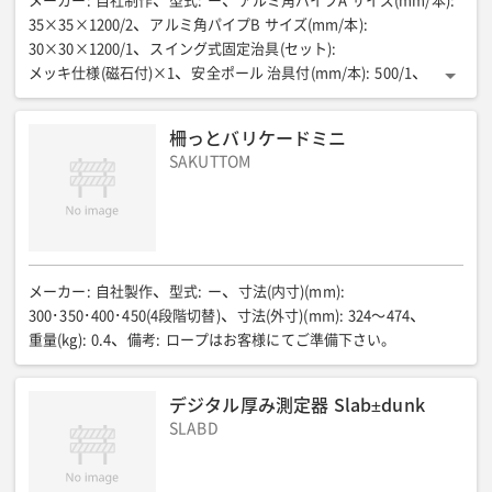
メーカー
:
自社制作
型式
:
ー
アルミ角パイプA サイズ(mm/本)
:
35×35×1200/2
アルミ角パイプB サイズ(mm/本)
:
30×30×1200/1
スイング式固定治具(セット)
:
メッキ仕様(磁石付)×1
安全ポール 治具付(mm/本)
:
500/1
吊りワイヤー タンバックル・カラビナ付(セット)
:
1
その他
:
蛍光ロープ 8mm×30m(推奨サイズ)
柵っとバリケードミニ
SAKUTTOM
メーカー
:
自社製作
型式
:
ー
寸法(内寸)(mm)
:
300･350･400･450(4段階切替)
寸法(外寸)(mm)
:
324〜474
重量(kg)
:
0.4
備考
:
ロープはお客様にてご準備下さい。
デジタル厚み測定器 Slab±dunk
SLABD