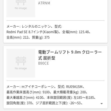
ATRNM
メーカー
:
レンタルのニッケン
型式
:
Redmi Pad SE 8.7インチ(Xiaomi製)
全幅(mm)
:
125.48
全高(mm)
:
212
質量(g)
:
375
電動ブームリフト 9.0m クローラー
式 屈折型
B90CE
メーカー
:
㈱アイチコーポレーシ
型式
:
RU09A1SM
最高作業床面高さ(mm)
:
9100
最大積載荷重(kg)
:
200
最大乗越高さ(mm)
:
4100
本体旋回範囲(度)
:
左185〜右185
旋回角度(度)
:
370
ジブ屈折範囲上下(度)
:
-26〜53
ジブ起伏(度)
:
-33〜66
ジブブーム長さ(mm)
:
2000