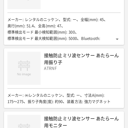
許容車体傾斜角度(度)
:
1.5以下
走行速度 作業床格納時(km/h)
:
3
走行速度 作業床:格納から10㎝以上上昇時(km/h)
:
0.8
登坂能力 作業床/格納(度)
:
15/8.5
登坂時の許容左/右傾斜角度(度)
:
8.7/5
駐車ブレーキ
:
メーカー
:
レンタルのニッケン
型式
:
ー
全幅(mm)
:
45
電気解放ネガティブ式
充電器 入力電圧/周波数
:
奥行(mm)
:
51.4
全高(mm)
:
47
AC85〜265V(50Hz/60Hz)
充電器 出力電圧/電流(V/A)
:
DC24/25
標準検出モード 最小検知範囲(mm)
:
300
充電器 タイマー
:
自動
バッテリー 電圧
:
DC6V×4ヶ
標準検出モード 最大検知範囲(mm)
:
5000
Bluetooth
:
バッテリー 容量
:
210AH(20時間率)
電気制御装置電圧(V)
:
DC24
バージョン5.2/Class1.5/通信距離 最大10m
使用周囲温度(℃)
:
-20〜55(但し氷結しないこと)
保護構造
:
IP67(IEC 60529 準拠)
接触防止ミリ波センサー あたらーん
質量(g)
:
72(ケーブル含む)
用振り子
ATRNF
メーカー
:
㈱レンタルのニッケン
型式
:
ー
寸法A(mm)
:
175〜275
振り子角度(度)
:
約90
装着方法
:
強力マグネット
接触防止ミリ波センサー あたらーん
用モニター