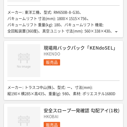
メーカー
:
東洋工機
型式
:
RM650B-8-G30
バキュームリフト 寸法(mm)
:
1800×1515×756
バキュームリフト 重量(kg)
:
180
バキュームリフト 機能
:
全回転装置(360度)
真空ユニット 寸法(mm)
:
560×338×430
真空ユニット 重量(kg)
:
76
動力制御盤 寸法(mm)
:
500×400×160
動力制御盤 重量(kg)
:
10
動力制御盤 機能(mm)
:
現場用バックパック「KENdoSEL」
リモコン押しボタン操作
搬送物サイズ(要相談)(mm)
:
HKENDO
2500×1200
搬送物最大重量(kg)
:
650
パットサイズ・個数(mm)
販売品
:
300×8セット
動力源(V)
:
AC200
安全装置①
:
真空破壊防止弁/真空圧力低下アラーム
安全装置②
:
15分吸引保持機能(電源停止時)
使用場所
:
屋内
メーカー
:
トラスコ中山(株)
型式
:
ー
寸法(mm)
:
縦190×横285×高435
重量(g)
:
980
素材
:
ポリエステル1680D
安全スロープ一発確認 勾配アイ(1枚)
HKOBAI
販売品