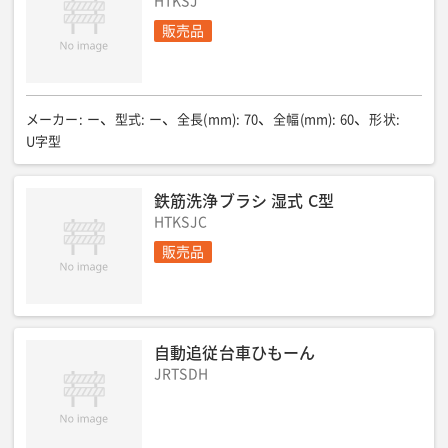
HTKSJ
販売品
メーカー
:
ー
型式
:
ー
全長(mm)
:
70
全幅(mm)
:
60
形状
:
U字型
鉄筋洗浄ブラシ 湿式 C型
HTKSJC
販売品
自動追従台車ひもーん
JRTSDH