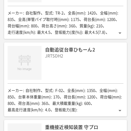
メーカー
:
自社製作
型式
:
TR-2
全長(mm)
:
1420
全幅(mm)
:
835
全高(単管パイプ取付時)(mm)
:
1175
荷台長(mm)
:
1200
荷台幅(mm)
:
800
荷台高さ(mm)
:
360
質量(kg)
:
210
走行速度(km/h)
:
最大4.5
登坂能力(度(%))
:
最大4.5(7.8)
電圧(V)
:
DC24
消費電流(A)
:
約20
充電時間(時間)
:
約9.5
最大駆動時間(満充電時)(時間)
:
4
自動追従台車ひもーん2
最小回転半径(ルート走行機能時)(m)
:
約3.5
JRTSDH2
メーカー
:
自社制作
型式
:
F-02
全長(mm)
:
1350
全幅(mm)
:
850
台車本体重量(mm)
:
170
荷台長(mm)
:
1200
荷台幅(mm)
:
800
荷台高(mm)
:
360
最大積載重量(kg)
:
600
最高走行速度(km/h)
:
4.0
登板能力(度)
:
300Kg積載時:7/600kg積載時:2
ひも追従モード時 最小回転半径(m)
:
重機接近検知装置 守プロ
3.0(ただし速度1.8㎞/h以下における能力)