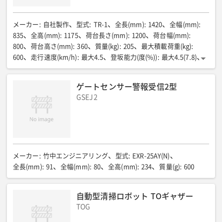
メーカー
:
自社製作
型式
:
TR-1
全長(mm)
:
1420
全幅(mm)
:
835
全高(mm)
:
1175
荷台長さ(mm)
:
1200
荷台幅(mm)
:
800
荷台高さ(mm)
:
360
質量(kg)
:
205
最大積載荷重(kg)
:
600
走行速度(km/h)
:
最大4.5
登坂能力(度(%))
:
最大4.5(7.8)
電圧(V)
:
DC24
消費電流(A)
:
約20
充電時間(時間)
:
約9.5
最大駆動時間(満充電時)(時間)
:
4
ゲートセンサー警報受信2型
GSEJ2
メーカー
:
竹中エンジニアリング
型式
:
EXR-25AY(N)
全長(mm)
:
91
全幅(mm)
:
80
全高(mm)
:
234
質量(g)
:
600
自動型清掃ロボット TOギャザー
TOG