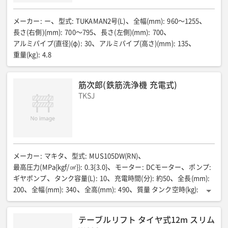
メーカー
:
ー
型式
:
TUKAMAN2号(L)
全幅(mm)
:
960〜1255
長さ(右側)(mm)
:
700〜795
長さ(左側)(mm)
:
700
アルミパイプ(直径)(φ)
:
30
アルミパイプ(高さ)(mm)
:
135
重量(kg)
:
4.8
筋次郎(鉄筋洗浄機 充電式)
TKSJ
メーカー
:
マキタ
型式
:
MUS105DW(RN)
最高圧力(MPa{kgf/㎠})
:
0.3{3.0}
モーター
:
DCモーター
ポンプ
:
ギヤポンプ
タンク容量(L)
:
10
充電時間(分)
:
約50
全長(mm)
:
200
全幅(mm)
:
340
全高(mm)
:
490
質量 タンク空時(kg)
:
2.7
1充電あたりの噴霧量(L)
:
28
バッテリ
:
10.8V 1.3Ah リチウムイオン
テーブルリフト タイヤ式12m スリム