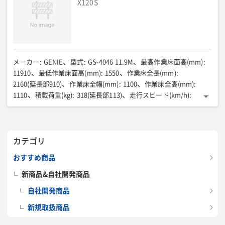
X120S
メーカー
:
GENIE
型式
:
GS-4046 11.9M
最高作業床面高(mm)
:
11910
最低作業床面高(mm)
:
1550
作業床全長(mm)
:
2160(延長部910)
作業床全幅(mm)
:
1100
作業床全高(mm)
:
1110
積載荷重(kg)
:
318(延長部113)
走行スピード(km/h)
:
0〜4.0(高)/0〜2.5(低)
登坂能力(度)
:
14
足回り
:
タイヤ(白・グレー)
動力源
:
バッテリー/AC100V充電
全長(mm)
:
2360
全幅(mm)
:
1170
全高(mm)
:
2660
カテゴリ
機械質量(kg)
:
2843
おすすめ商品
新商品&自社開発商品
自社開発商品
新規取扱商品