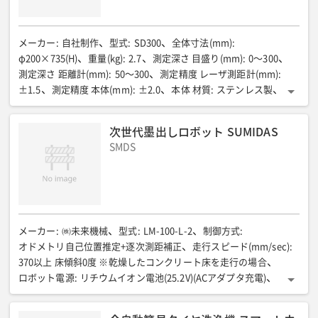
メーカー
:
自社制作
型式
:
SD300
全体寸法(mm)
:
φ200×735(H)
重量(kg)
:
2.7
測定深さ 目盛り(mm)
:
0〜300
測定深さ 距離計(mm)
:
50〜300
測定精度 レーザ測距計(mm)
:
±1.5
測定精度 本体(mm)
:
±2.0
本体 材質
:
ステンレス製
電源
:
単3形乾電池2本/約3時間30分
次世代墨出しロボット SUMIDAS
SMDS
メーカー
:
㈱未来機械
型式
:
LM-100-L-2
制御方式
:
オドメトリ自己位置推定+逐次測距補正
走行スピード(mm/sec)
:
370以上 床傾斜0度 ※乾燥したコンクリート床を走行の場合
ロボット電源
:
リチウムイオン電池(25.2V)(ACアダプタ充電)
連続稼働時間(時間)
:
約6
外形寸法(mm)
:
L670×W530×H385以下(突起物除く)
質量(kg)
:
22以下