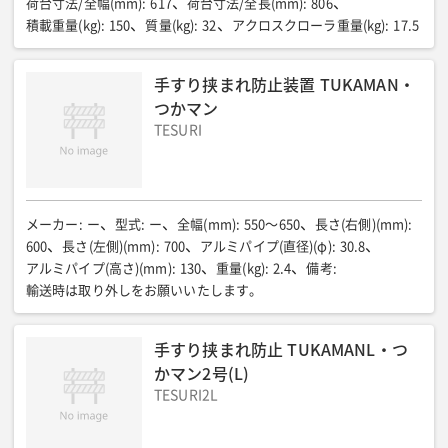
荷台寸法/全幅(mm)
:
617
荷台寸法/全長(mm)
:
806
積載重量(kg)
:
150
質量(kg)
:
32
アクロスクローラ重量(kg)
:
17.5
手すり挟まれ防止装置 TUKAMAN・
つかマン
TESURI
メーカー
:
ー
型式
:
ー
全幅(mm)
:
550〜650
長さ(右側)(mm)
:
600
長さ(左側)(mm)
:
700
アルミパイプ(直径)(φ)
:
30.8
アルミパイプ(高さ)(mm)
:
130
重量(kg)
:
2.4
備考
:
輸送時は取り外しをお願いいたします。
手すり挟まれ防止 TUKAMANL・つ
かマン2号(L)
TESURI2L