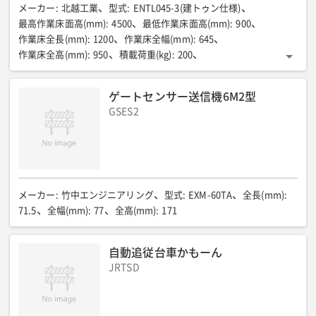
メーカー
:
北越工業
型式
:
ENTL045-3(建トゥン仕様)
最高作業床面高(mm)
:
4500
最低作業床面高(mm)
:
900
作業床全長(mm)
:
1200
作業床全幅(mm)
:
645
作業床全高(mm)
:
950
積載荷重(kg)
:
200
走行速度 作業床格納時(段差センサーセット時)(km/h)
:
0-3.0(0-1.5)
走行速度 作業床上昇時(km/h)
:
0-0.7
ゲートセンサー送信機6M2型
操舵角度 作業床格納時(段差センサーセット時)(度)
:
GSES2
左右0-70(0-30)
操舵角度 作業床上昇時(度)
:
左右10
登板角度 作業床格納時(段差センサーセット時)(度)
:
8(5)
登板角度 作業床上昇時(度)
:
1.7
足回り
:
ソリットタイヤ・グレー
動力源
:
バッテリDC24V/AC100V充電
全長(mm)
:
1790
全幅(mm)
:
750
全高(mm)
:
1840(上部障害物センサ格納時)
機械質量(kg)
:
800
メーカー
:
竹中エンジニアリング
型式
:
EXM-60TA
全長(mm)
:
71.5
全幅(mm)
:
77
全高(mm)
:
171
自動追従台車かもーん
JRTSD