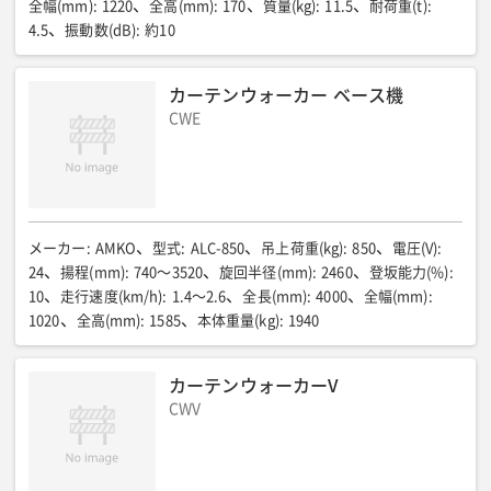
全幅(mm)
:
1220
全高(mm)
:
170
質量(kg)
:
11.5
耐荷重(t)
:
4.5
振動数(dB)
:
約10
カーテンウォーカー ベース機
CWE
メーカー
:
AMKO
型式
:
ALC-850
吊上荷重(kg)
:
850
電圧(V)
:
24
揚程(mm)
:
740〜3520
旋回半径(mm)
:
2460
登坂能力(%)
:
10
走行速度(km/h)
:
1.4〜2.6
全長(mm)
:
4000
全幅(mm)
:
1020
全高(mm)
:
1585
本体重量(kg)
:
1940
カーテンウォーカーV
CWV