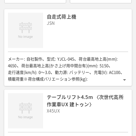
自走式荷上機
JSN
メーカー
:
自社製作
型式
:
YJCL-045
荷台最高地上高(mm)
:
4650
荷台最高地上高(かさ上げ用中間台有)(mm)
:
5150
走行速度(km/h)
:
0〜3.0
動力源
:
バッテリー
充電(V)
:
AC100
積載荷重※荷台構成バリエーション参照(kg)
:
①200/②180/③190/④170
操作方法
:
リモコン式
全長(mm)
:
1600
全幅(mm)
:
1200
全高(mm)
:
1040
テーブルリフト4.5m 〈次世代高所
車両総重量(かさ上げ中間醍)(kg)
:
740
作業車UX 建トゥン〉
X45UX