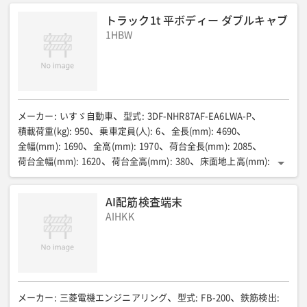
0-3.0(0-1.5)
走行速度 作業床上昇時(km/h)
:
0-0.7
トラック1t 平ボディー ダブルキャブ
操舵角度 作業床格納時(段差センサーセット時)(度)
:
1HBW
左右0-85(0-30)
操舵角度 作業床上昇時(度)
:
左右10
登板角度 作業床格納時(段差センサーセット時)(度)
:
8(5)
登板角度 作業床上昇時(度)
:
1.7
足回り
:
ソリッドタイヤ・グレー
動力源
:
バッテリDC24V/単相AC100V・200V充電
全長(mm)
:
2350
全幅(mm)
:
760
全高(mm)
:
1945
機械質量(kg)
:
1340
メーカー
:
いすゞ自動車
型式
:
3DF-NHR87AF-EA6LWA-P
積載荷重(kg)
:
950
乗車定員(人)
:
6
全長(mm)
:
4690
全幅(mm)
:
1690
全高(mm)
:
1970
荷台全長(mm)
:
2085
荷台全幅(mm)
:
1620
荷台全高(mm)
:
380
床面地上高(mm)
:
800
燃料/タンク容量(L)
:
軽油/70
車両総重量(kg)
:
3390
資格等(運転)
:
普通
AI配筋検査端末
AIHKK
メーカー
:
三菱電機エンジニアリング
型式
:
FB-200
鉄筋検出
: