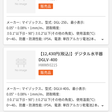
販売品
メーカー
:
マイゾックス
型式
:
DGL-250
最小表示
:
0.05°・0.08%・1mm/m
読取精度
:
±0.1°以下(0・90°) ±0.2°以下(その他の角度)
使用温度(℃)
:
0〜40
防塵・防滴性能
:
IP54
電源
:
単四アルカリ電池2本
寸法(mm)
:
254×27×59
重量(g)
:
372
【12,430円(税込)】デジタル水平器
DGLV-400
HWW90215
販売品
メーカー
:
マイゾックス
型式
:
DGLV-400
最小表示
:
0.05°・0.08%・1mm/m
読取精度
:
±0.1°以下(0・90°) ±0.2°以下(その他の角度)
使用温度(℃)
:
0〜40
防塵・防滴性能
:
IP54
電源
:
単四アルカリ乾電池2本
寸法(mm)
:
254×27×59
重量(g)
:
372