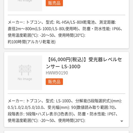
販売品
メーカー
:
トプコン
型式
:
RL-H5A/LS-80X乾電池
測定距離
:
直径2m〜800m(LS-100D/LS-80L使用時)
防塵・防水性能
:
IP66
使用温度範囲(℃)
:
-20〜50
使用時間(20℃)
:
約100時間(アルカリ乾電池)
【66,000円(税込)】受光器レベルセ
ンサー LS-100D
HWW90190
販売品
メーカー
:
トプコン
型式
:
LS-100D
分解能(5段階選択式)(mm)
:
0.5/1.0/2.0/5.0/10.0
受光幅(mm)
:
90(数値読み取り範囲:70)
段階表示
:
9段階+ハズレ表示(3色表示)
防塵・防水性能
:
IP67
使用温度範囲(℃)
:
-20〜50
使用時間(20℃)
:
約45時間(アルカリ乾電池使用時)
サイズ(mm)
:
135×69×25