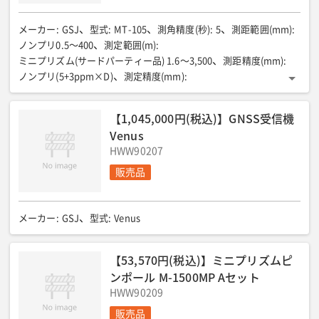
メーカー
:
GSJ
型式
:
MT-105
測角精度(秒)
:
5
測距範囲(mm)
:
ノンプリ0.5〜400
測定範囲(m)
:
ミニプリズム(サードパーティー品) 1.6〜3,500
測距精度(mm)
:
ノンプリ(5+3ppm×D)
測定精度(mm)
:
ミニプリズムサードパーティー品(2+2ppm×D)
通信
:
データ転送ケーブル(付属)、またはUSB(別売)
内部メモリ
:
【1,045,000円(税込)】GNSS受信機
最大49,500点
表示部
:
正反両側
整準台
:
シフティング式
Venus
防塵・防水性能
:
保護等級IP66(耐じん形・耐水形)
電源
:
HWW90207
専用ニッケル水素充電池(2ヶ付属)連続使用時間約10時間
寸法(mm)
:
W210×D190×H350
重量(kg)
:
5.7
販売品
メーカー
:
GSJ
型式
:
Venus
【53,570円(税込)】ミニプリズムピ
ンポール M-1500MP Aセット
HWW90209
販売品