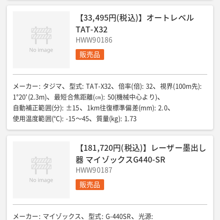
【33,495円(税込)】オートレベル
TAT-X32
HWW90186
販売品
メーカー
:
タジマ
型式
:
TAT-X32
倍率(倍)
:
32
視界(100m先)
:
1°20'(2.3m)
最短合焦距離(㎝)
:
50(機械中心より)
自動補正範囲(分)
:
±15
1km往復標準偏差(mm)
:
2.0
使用温度範囲(℃)
:
-15〜45
質量(kg)
:
1.73
【181,720円(税込)】レーザー墨出し
器 マイゾックスG440-SR
HWW90187
販売品
メーカー
:
マイゾックス
型式
:
G-440SR
光源
: