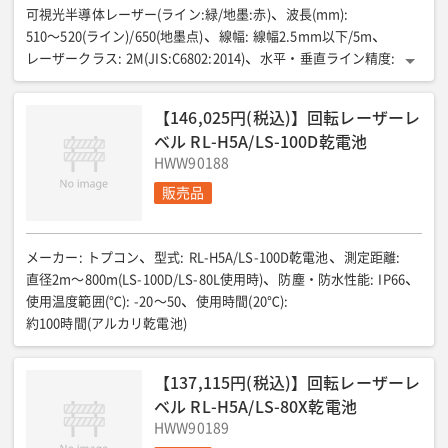
可視光半導体レーザー(ライン:緑/地墨:赤)
波長(mm)
:
510〜520(ライン)/650(地墨点)
線幅
:
線幅2.5mm以下/5m
レーザークラス
:
2M(JIS:C6802:2014)
水平・垂直ライン精度
:
±1mm/10m
整準方式
:
2軸電子自動整準
自動補正範囲(℃)
:
約2.0
使用可能温度(℃)
:
ー5〜40
防塵防水性能
:
IP54
電源
:
【146,025円(税込)】回転レーザーレ
単三形電池(アルカリ/ニッケル)又はACアダプター
ベル RL-H5A/LS-100D乾電池
電池寿命(フルライン)
:
約2時間(付属充電池使用時)
サイズ(mm)
:
HWW90188
L152×W148×H223
重量
:
約1.7kg(電池含まず)
販売品
メーカー
:
トプコン
型式
:
RL-H5A/LS-100D乾電池
測定距離
:
直径2m〜800m(LS-100D/LS-80L使用時)
防塵・防水性能
:
IP66
使用温度範囲(℃)
:
-20〜50
使用時間(20℃)
:
約100時間(アルカリ乾電池)
【137,115円(税込)】回転レーザーレ
ベル RL-H5A/LS-80X乾電池
HWW90189