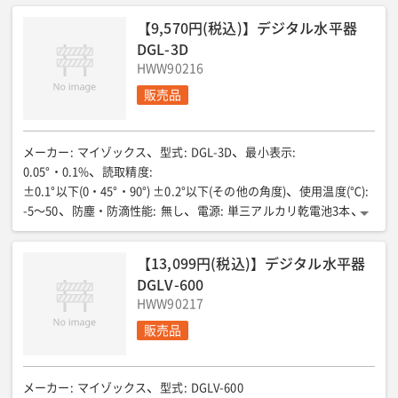
【9,570円(税込)】デジタル水平器
DGL-3D
HWW90216
販売品
メーカー
:
マイゾックス
型式
:
DGL-3D
最小表示
:
0.05°・0.1%
読取精度
:
±0.1°以下(0・45°・90°) ±0.2°以下(その他の角度)
使用温度(℃)
:
-5〜50
防塵・防滴性能
:
無し
電源
:
単三アルカリ乾電池3本
寸法(mm)
:
600×33×72.5
重量(g)
:
770
【13,099円(税込)】デジタル水平器
DGLV-600
HWW90217
販売品
メーカー
:
マイゾックス
型式
:
DGLV-600