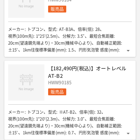
販売品
メーカー
:
トプコン
型式
:
AT-B3A
倍率(倍)
:
28
視界(100m先)
:
1°25'(2.5m)
分解力
:
3.5"
最短合焦距離
:
20cm(望遠鏡先端より)・30cm(機械中心より)
自動補正範囲
:
±15'
1km往復標準偏差(mm)
:
1.5
円形気泡管 感度(mm)
:
10'/2
使用温度範囲(℃)
:
-20〜+50
質量(kg)
:
1.5
【182,490円(税込)】オートレベル
AT-B2
HWW90185
販売品
メーカー
:
トプコン
型式
:
※AT-B2
倍率(倍)
:
32
視界(100m先)
:
1°20'(2.3m)
分解力
:
3.0"
最短合焦距離
:
20cm(望遠鏡先端より)・30cm(機械中心より)
自動補正範囲
:
±15'
1km往復標準偏差(mm)
:
0.7
円形気泡管 感度(mm)
:
10'/2
使用温度範囲(℃)
:
-20〜+50
質量(kg)
:
1.85