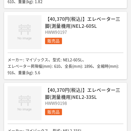
610
重量(kg)
:
1.82
【40,370円(税込)】エレベーター三
脚(測量機用)NEL2-60SL
HWW90197
販売品
メーカー
:
マイゾックス
型式
:
NEL2-60SL
エレベーター昇降幅(mm)
:
610
全長(mm)
:
1896
全縮時(mm)
:
916
重量(kg)
:
5.6
【40,370円(税込)】エレベーター三
脚(測量機用)NEL2-33SL
HWW90198
販売品
メーカー
:
マイゾックス
型式
:
NEL2-33SL