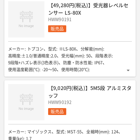
重量(g)
:
190
【49,280円(税込)】受光器レベルセ
ンサー LS-80X
HWW90191
販売品
メーカー
:
トプコン
型式
:
※LS-80X
分解能(mm)
:
高精度:±1.0/普通精度:2.0
受光幅(mm)
:
50
段階表示
:
9段階+ハズレ表示(3色表示)
防塵・防水性能
:
IP67
使用温度範囲(℃)
:
-20〜50
使用時間(20℃)
:
約120時間(アルカリ乾電池使用時)
サイズ(mm)
:
146×76×25
重量(g)
:
200
【9,020円(税込)】5M5段 アルミスタ
ッフ
HWW90192
販売品
メーカー
:
マイゾックス
型式
:
MST-55
全縮時(mm)
:
124
重量(kg)
:
1.7