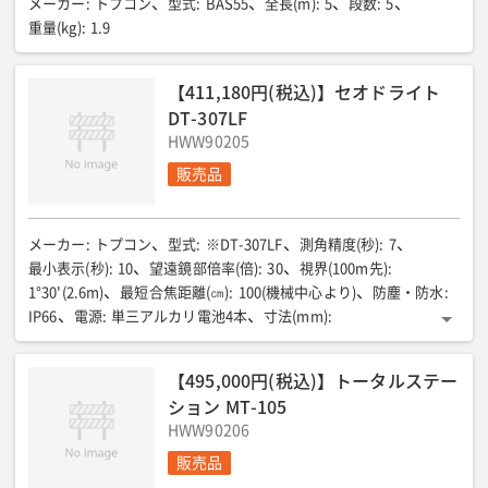
メーカー
:
トプコン
型式
:
BAS55
全長(m)
:
5
段数
:
5
重量(kg)
:
1.9
【411,180円(税込)】セオドライト
DT-307LF
HWW90205
販売品
メーカー
:
トプコン
型式
:
※DT-307LF
測角精度(秒)
:
7
最小表示(秒)
:
10
望遠鏡部倍率(倍)
:
30
視界(100m先)
:
1°30'(2.6m)
最短合焦距離(㎝)
:
100(機械中心より)
防塵・防水
:
IP66
電源
:
単三アルカリ電池4本
寸法(mm)
:
W181×D173×H318
重量(kg)
:
4.1
【495,000円(税込)】トータルステー
ション MT-105
HWW90206
販売品