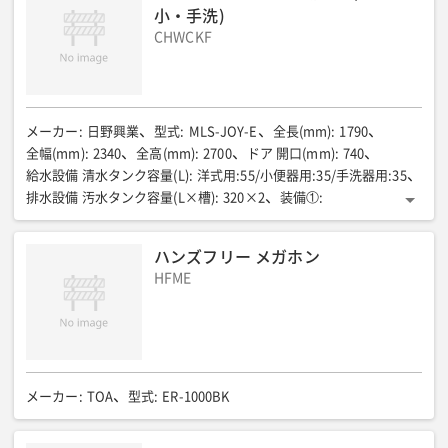
小・手洗)
CHWCKF
メーカー
:
日野興業
型式
:
MLS-JOY-E
全長(mm)
:
1790
全幅(mm)
:
2340
全高(mm)
:
2700
ドア 開口(mm)
:
740
給水設備 清水タンク容量(L)
:
洋式用:55/小便器用:35/手洗器用:35
排水設備 汚水タンク容量(L×槽)
:
320×2
装備①
:
簡易水洗大便器/床タンク(フットペタル)/簡易水洗小便器
装備②
:
フットペタル手洗器/化粧鏡
装備③
:
ハンズフリー メガホン
床タック用ヒーター(1本)/ヘルメットラック
内部電気設備①
:
HFME
アース付コンセント×2/換気扉/漏電遮断機
内部電気設備②
:
白熱灯×2/片切スイッチ
メーカー
:
TOA
型式
:
ER-1000BK