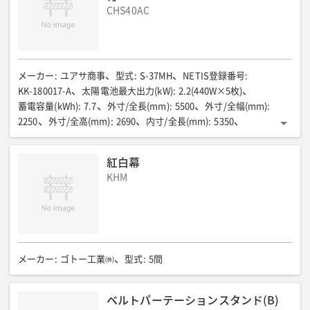
CHS40AC
SUS製ウェザーカバー/SUS引火防止網付
メーカー
:
ユアサ商事
型式
:
S-37MH
NETIS登録番号
:
KK-180017-A
太陽電池最大出力(kW)
:
2.2(440W×5枚)
蓄電容量(kWh)
:
7.7
外寸/全長(mm)
:
5500
外寸/全幅(mm)
:
2250
外寸/全高(mm)
:
2690
内寸/全長(mm)
:
5350
内寸/全幅(mm)
:
2100
内寸/全高(mm)
:
2300
ハウス質量(kg)
:
1650
面積(㎡)
:
11.24
エアコン/形式
:
室内ユニット
紅白幕
エアコン/電源(V)
:
単相100
エアコン/冷房能力(kW)
:
2.8
KHM
エアコン/暖房能力(kW)
:
3.6
エアコン/消費電力 冷房(W)
:
740
エアコン/消費電力 暖房(W)
:
820
エアコン/質量(kg)
:
9
メーカー
:
ゴトー工業㈱
型式
:
5間
ベルトパーテーションスタンド(B)