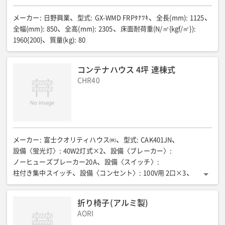
メーカー
:
日野興業
型式
:
GX-WMD FRPﾀﾅﾂｷ
全長(mm)
:
1125
全幅(mm)
:
850
全高(mm)
:
2305
床面耐荷重(N/㎡{kgf/㎡})
:
1960{200}
質量(kg)
:
80
コンテナハウス 4坪 連棟式
CHR40
メーカー
:
富士クオリティハウス㈱
型式
:
CAK401JN
設備〈蛍光灯〉
:
40W2灯式×2
設備〈ブレーカー〉
:
ノーヒューズブレーカー20A
設備〈スイッチ〉
:
柱付き集中スイッチ
設備〈コンセント〉
:
100V用 2口×3
設備〈換気等〉
:
15㎝径排気用
全長(mm)
:
5720
全幅(mm)
:
2320
全高(mm)
:
2595
室内高(mm)
:
2294
床面積(㎡)
:
折り椅子(アルミ製)
13.27(4.0坪)
質量(kg)
:
1500
AORI