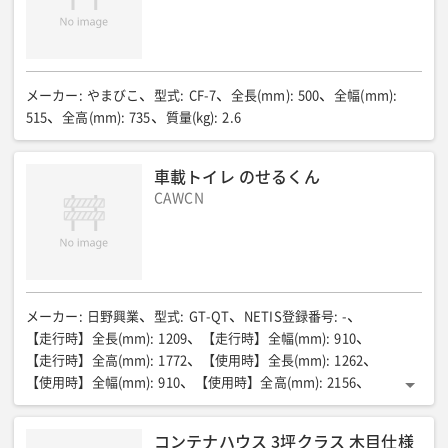
メーカー
:
やまびこ
型式
:
CF-7
全長(mm)
:
500
全幅(mm)
:
515
全高(mm)
:
735
質量(kg)
:
2.6
車載トイレ のせるくん
CAWCN
メーカー
:
日野興業
型式
:
GT-QT
NETIS登録番号
:
-
【走行時】全長(mm)
:
1209
【走行時】全幅(mm)
:
910
【走行時】全高(mm)
:
1772
【使用時】全長(mm)
:
1262
【使用時】全幅(mm)
:
910
【使用時】全高(mm)
:
2156
質量(kg)
:
103
便槽タンク容量(L)
:
約80
洗浄水タンク容量(L)
:
20
コンテナハウス 3坪クラス 木目仕様