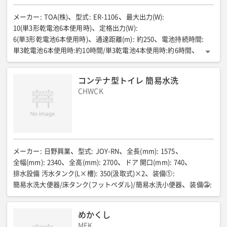
PE製水タンク(容量約35L)/足踏式ポンプ
装備⑤
:
FPR製壁掛手洗器(コック付ポリタンク容量約10L)
装備⑥
:
メーカー
:
TOA(株)
型式
:
ER-1106
最大出力(W)
:
棚付二連紙巻器/シートクリーナー
装備⑦
:
10(単3形乾電池6本使用時)
定格出力(W)
:
コートフック/サニタリーボックス/化粧鏡/ヘルメットホルダー
6(単3形乾電池6本使用時)
通達距離(m)
:
約250
電池持続時間
:
装備⑧
:
単3乾電池6本使用時:約10時間/単3乾電池4本使用時:約6時間
ピクトサイン/凍結防止ヒーター(洋式タンク用、小配管用)
全長(mm)
:
250
全幅(mm)
:
154
全高(mm)
:
266
質量(g)
:
ドア 開口(mm)
:
740
全長(mm)
:
1510
全幅(mm)
:
2255
660(電池別)
コンテナ型トイレ 簡易水洗
全高(mm)
:
2700
質量(kg)
:
約800
CHWCK
メーカー
:
日野興業
型式
:
JOY-RN
全長(mm)
:
1575
全幅(mm)
:
2340
全高(mm)
:
2700
ドア 開口(mm)
:
740
排水設備 汚水タンク(L×槽)
:
350(汲取式)×2
装備①
:
簡易水洗大便器/床タンク(フットペダル)/簡易水洗小便器
装備②
:
フットペダル手洗器/化粧鏡/ヘルメットラック
内部電気設備①
:
アース付コンセント×2/換気扇/漏電遮断器(100V20A)
めかくし
内部電気設備②
:
白熱灯×2/片切スイッチ
MEK