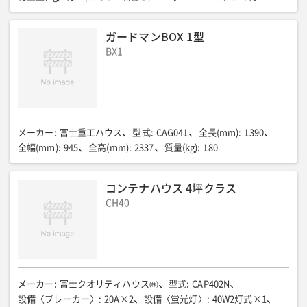
ガードマンBOX 1型
BX1
メーカー
:
富士重工ハウス
型式
:
CAG041
全長(mm)
:
1390
全幅(mm)
:
945
全高(mm)
:
2337
質量(kg)
:
180
コンテナハウス 4坪クラス
CH40
メーカー
:
富士クオリティハウス㈱
型式
:
CAP402N
設備〈ブレーカー〉
:
20A×2
設備〈蛍光灯〉
:
40W2灯式×1