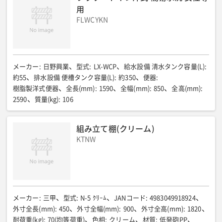
用
FLWCYKN
メーカー
:
日野興業
型式
:
LX-WCP
給水設備 清水タンク容量(L)
:
約55
排水設備 便槽タンク容量(L)
:
約350
便器
:
樹脂製洋式便器
全長(mm)
:
1590
全幅(mm)
:
850
全高(mm)
:
2590
質量(kg)
:
106
組み立て棚(クリーム)
KTNW
メーカー
:
三甲
型式
:
N-5 ｸﾘｰﾑ
JANコード
:
4983049918924
外寸全長(mm)
:
450
外寸全幅(mm)
:
900
外寸全高(mm)
:
1820
耐荷重(kg)
:
70(均等荷重)
色相
:
クリーム
材質
:
低発砲PP