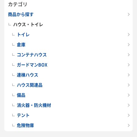
カテゴリ
金鏝押え/SUS製溜枡H300×350×350付
建具
:
スチール製親子ドア
建具 有効開口/全幅×全高(mm)
:
商品から探す
1300×2000
建具 その他①
:
ハウス・トイレ
ドアクローザー/シリンダー錠/順位調整機付
建具 その他②
:
平成12年建設省告示第1369号に定める特定防火設備とする
トイレ
電気設備①
:
倉庫
防雨型スイッチ/防雨型ブレーカーボックス 20Aブレーカー付
電気設備②
:
安全増防爆蛍光灯 40W×1
換気設備①
:
コンテナハウス
回転式ベンチレーター/SUS引火防止網付
換気設備②
:
ガードマンBOX
SUSシームレス菅
換気設備③
:
屋内 鋼製スパイラルダクト 直径150mm t=0.5
換気設備④
:
連棟ハウス
SUS製ウェザーカバー/SUS引火防止網付
ハウス関連品
備品
消火器・防火機材
テント
危険物庫