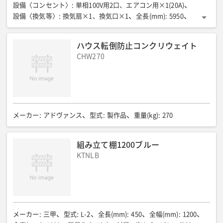
設備〈コンセント〉
:
単相100V用2口、エアコン用×1(20A)
設備〈換気等〉
:
換気扇×1、換気口×1
全長(mm)
:
5950
全幅(mm)
:
2225
全高(mm)
:
2455
室内高(mm)
:
2140
床面積
:
12.9(3.9坪)
床パネル耐荷重(N/㎡{kgf/㎡})
:
約1765{180}
ハウス転倒防止コンクリウェイト
質量(kg)
:
1100
CHW270
メーカー
:
アドヴァンス
型式
:
製作品
重量(kg)
:
270
組み立て棚1200ブルー
KTNLB
メーカー
:
三甲
型式
:
L-2
全長(mm)
:
450
全幅(mm)
:
1200