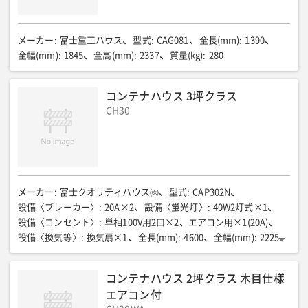
メーカー
:
富士重工ハウス
型式
:
CAG081
全長(mm)
:
1390
全幅(mm)
:
1845
全高(mm)
:
2337
質量(kg)
:
280
コンテナハウス 3坪クラス
CH30
メーカー
:
富士クオリティハウス㈱
型式
:
CAP302N
設備〈ブレーカー〉
:
20A×2
設備〈蛍光灯〉
:
40W2灯式×1
設備〈コンセント〉
:
単相100V用2口×2、エアコン用×1(20A)
設備〈換気等〉
:
換気扇×1
全長(mm)
:
4600
全幅(mm)
:
2225
全高(mm)
:
2455
室内高(mm)
:
2140
床面積(㎡)
:
9.9(3.0坪)
床パネル耐荷重(kg/㎡)
:
180
床パネル耐荷重(N/㎡{kgf/㎡})
:
ー
コンテナハウス 2坪クラス 木目仕様
質量(kg)
:
900
エアコン付