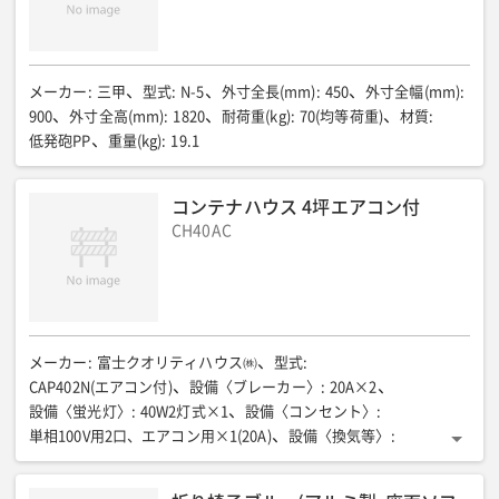
メーカー
:
三甲
型式
:
N-5
外寸全長(mm)
:
450
外寸全幅(mm)
:
900
外寸全高(mm)
:
1820
耐荷重(kg)
:
70(均等荷重)
材質
:
低発砲PP
重量(kg)
:
19.1
コンテナハウス 4坪エアコン付
CH40AC
メーカー
:
富士クオリティハウス㈱
型式
:
CAP402N(エアコン付)
設備〈ブレーカー〉
:
20A×2
設備〈蛍光灯〉
:
40W2灯式×1
設備〈コンセント〉
:
単相100V用2口、エアコン用×1(20A)
設備〈換気等〉
:
換気扇×1、換気口×1
全長(mm)
:
5950
全幅(mm)
:
2225
全高(mm)
:
2455
室内高(mm)
:
2140
床面積(㎡)
:
12.9(3.9坪)