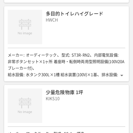
汚水タンク約120L
装備
:
換気扇、洋式便座、手摺
ドア(mm)
:
915
スロープ(mm)
:
1000 X 990
全長(mm)
:
3014
全幅(mm)
:
多目的トイレハイグレード
2270
全高(mm)
:
2700
質量(kg)
:
630
HWCH
メーカー
:
オーディーテック
型式
:
ST3R-RN2
内部電気設備
:
非常ボタンセット×1ヶ所 着座時・転倒時両用型照明設備(100V20A
ブレーカー付)
給水設備
:
水タンク300L×1槽 給水装置(100V)×1基
排水設備
:
汚水タンク300L×1槽 中継ポンプ槽100L(100V)×1基
装備
:
換気扇、シャトレット(洋式・ウォシュレット+タッチ式洗浄スイッ
少量危険物庫 1坪
チ)手すり、背もたれ、カウンター一体型洗面器、鏡×2枚、ベビー
KIKS10
ベット、ベビーチェア
ドア(mm)
:
スライドドア・開口900
スロープ(mm)
:
長2020×幅1220×高150
全長(mm)
:
2196
全幅(mm)
:
3706
全高(mm)
:
2443