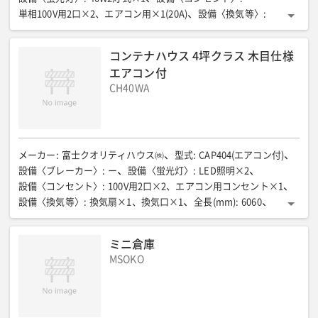
単相100V用2口×2、エアコン用×1(20A)
設備〈換気等〉
:
換気扇×1
全長(mm)
:
4600
全幅(mm)
:
2225
全高(mm)
:
2455
室内高(mm)
:
2140
床面積(㎡)
:
9.9(3.0坪)
コンテナハウス 4坪クラス 木目仕様
床パネル耐荷重(kg/㎡)
:
180
床パネル耐荷重(N/㎡{kgf/㎡})
:
ー
エアコン付
質量(kg)
:
900+エアコン重量
CH40WA
メーカー
:
富士クオリティハウス㈱
型式
:
CAP404(エアコン付)
設備〈ブレーカー〉
:
ー
設備〈蛍光灯〉
:
LED照明×2
設備〈コンセント〉
:
100V用2口×2、エアコン用コンセント×1
設備〈換気等〉
:
換気扇×1、換気口×1
全長(mm)
:
6060
全幅(mm)
:
2250
全高(mm)
:
2455
室内高(mm)
:
2140
床面積(㎡)
:
12.2(4坪)
床パネル耐荷重(kg/㎡)
:
180
質量(kg)
:
ミニ倉庫
1200+エアコン重量
MSOKO