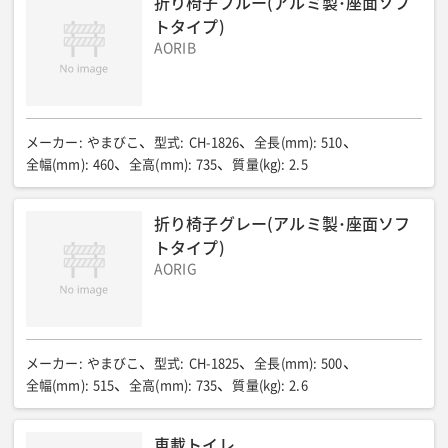
折り椅子ブルー(アルミ製･座面ソフ
床パネル耐荷重(kg/㎡)
:
約180
質量(kg)
:
1100+エアコン重量
トタイプ)
AORIB
メーカー
:
やまびこ
型式
:
CH-1826
全長(mm)
:
510
全幅(mm)
:
460
全高(mm)
:
735
質量(kg)
:
2.5
折り椅子グレー(アルミ製･座面ソフ
トタイプ)
AORIG
メーカー
:
やまびこ
型式
:
CH-1825
全長(mm)
:
500
全幅(mm)
:
515
全高(mm)
:
735
質量(kg)
:
2.6
車載トイレ