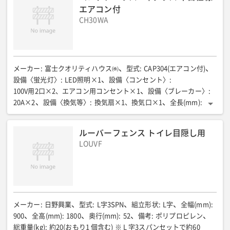
エアコン付
CH30WA
メーカー
:
富士クオリティハウス㈱
型式
:
CAP304(エアコン付)
設備〈蛍光灯〉
:
LED照明×1
設備〈コンセント〉
:
100V用2口×2、エアコン用コンセント×1
設備〈ブレーカー〉
:
20A×2
設備〈換気等〉
:
換気扇×1、換気口×1
全長(mm)
:
4730
全幅(mm)
:
2250
全高(mm)
:
2455
室内高(mm)
:
2140
床面積(㎡)
:
9.3
床パネル耐荷重(kg/㎡)
:
180
質量(kg)
:
ルーバーフェンス トイレ目隠し用
950+エアコン重量
LOUVF
メーカー
:
日野興業
型式
:
L字3SPN
組立形状
:
L字
全幅(mm)
:
900
全高(mm)
:
1800
奥行(mm)
:
52
備考
:
ポリプロピレン
総重量(kg)
:
約20(おもり1 個含む) ※ L 字3スパンセットで約60