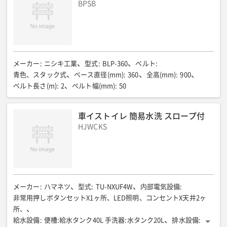
BPSB
メーカー
:
ニシキ工業
型式
:
BLP-360
ベルト
:
青色、スタック式
ベース直径(mm)
:
360
全高(mm)
:
900
ベルト長さ(m)
:
2
ベルト幅(mm)
:
50
車イストイレ 簡易水洗 スロープ付
HJWCKS
メーカー
:
ハマネツ
型式
:
TU-NXUF4W
内部電気設備
:
非常用押しボタンセットX1ヶ所、LED照明、コンセントX天井2ヶ
所、
給水設備
:
便槽:給水タンク40L 手洗器:水タンク20L
排水設備
: