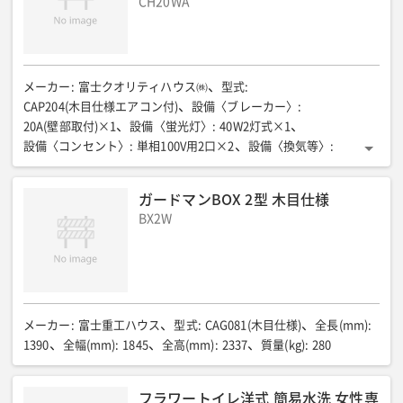
CH20WA
メーカー
:
富士クオリティハウス㈱
型式
:
CAP204(木目仕様エアコン付)
設備〈ブレーカー〉
:
20A(壁部取付)×1
設備〈蛍光灯〉
:
40W2灯式×1
設備〈コンセント〉
:
単相100V用2口×2
設備〈換気等〉
:
換気扇×1
全長(mm)
:
3210
全幅(mm)
:
2250
全高(mm)
:
2455
室内高(mm)
:
2140
床面積(㎡)
:
6.1(2坪)
ガードマンBOX 2型 木目仕様
床パネル耐荷重(N/㎡{kgf/㎡})
:
180{-}
質量(kg)
:
800+エアコン重量
BX2W
メーカー
:
富士重工ハウス
型式
:
CAG081(木目仕様)
全長(mm)
:
1390
全幅(mm)
:
1845
全高(mm)
:
2337
質量(kg)
:
280
フラワートイレ洋式 簡易水洗 女性専