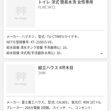
トイレ 洋式 簡易水洗 女性専用
FLWCYKT2
メーカー
:
ハマネツ
型式
:
TU-CTRKFUカイテキ
NETIS登録番号
:
KT-210015-VE
給水設備 清水タンク容量 手洗器用(L)
:
10
給水設備 洋式用/手洗器排水用(L)
:
30
排水設備 便槽タンク容量(L)
:
110(汲取式)
全長(mm)
:
1934
全幅(mm)
:
1032
全高(mm)
:
2668
質量(kg)
:
約350
組立ハウス 8坪木目
3HW
メーカー
:
富士重工ハウス
型式
:
CAL803
蛍光灯
:
40W 2灯×6
ブレーカー
:
20A分電盤 2回路
スイッチ
:
ー
コンセント
: