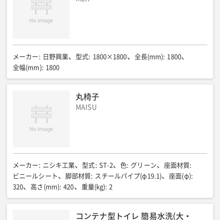
メーカー
:
日野興業
型式
:
1800×1800
全長(mm)
:
1800
全幅(mm)
:
1800
丸椅子
MAISU
メーカー
:
ニシキ工業
型式
:
ST-2
色
:
グリーン
座面材質
:
ビニールシート
脚部材質
:
スチールパイプ(φ19.1)
座面(φ)
:
320
高さ(mm)
:
420
重量(kg)
:
2
コンテナ型トイレ 簡易水洗(大・