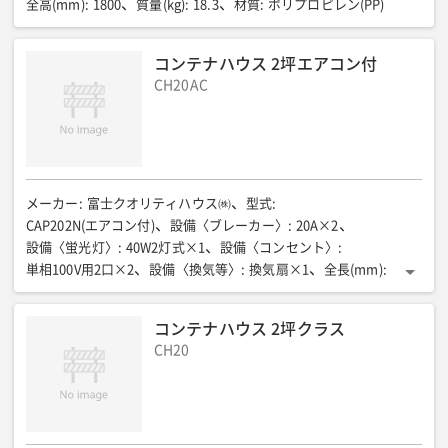
全高(mm)
:
1800
質量(kg)
:
18.3
材質
:
ポリプロピレン(PP)
コンテナハウス 2坪エアコン付
CH20AC
メーカー
:
富士クオリティハウス㈱
型式
:
CAP202N(エアコン付)
設備〈ブレーカー〉
:
20A×2
設備〈蛍光灯〉
:
40W2灯式×1
設備〈コンセント〉
:
単相100V用2口×2
設備〈換気等〉
:
換気扇×1
全長(mm)
:
3100
全幅(mm)
:
2225
全高(mm)
:
2455
室内高(mm)
:
2140
床面積(㎡)
:
6.5(1.9坪)
床パネル耐荷重(N/㎡{kgf/㎡})
:
コンテナハウス 2坪クラス
約1765{181}
質量(kg)
:
651+エアコン重量
CH20