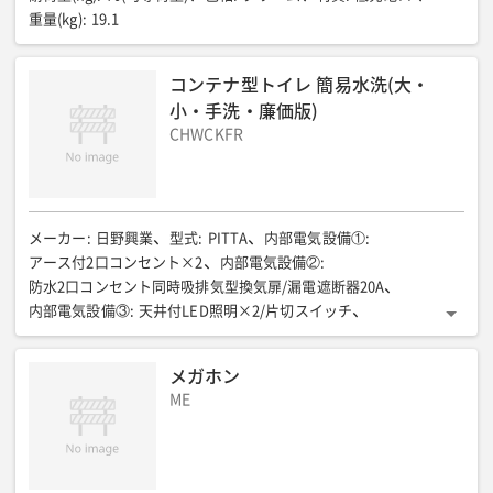
重量(kg)
:
19.1
コンテナ型トイレ 簡易水洗(大・
小・手洗・廉価版)
CHWCKFR
メーカー
:
日野興業
型式
:
PITTA
内部電気設備①
:
アース付2口コンセント×2
内部電気設備②
:
防水2口コンセント同時吸排気型換気扉/漏電遮断器20A
内部電気設備③
:
天井付LED照明×2/片切スイッチ
給水設備 大便器用/小便器用(L)
:
約55/約35
給水設備 手洗器用ポリタンク(L)
:
約10
メガホン
排水設備 大便器用(汲取式)(L)
:
約320
ME
排水設備 小便器用(汲取式)(L)
:
約320
装備①
:
樹脂製洋式大便器×1
装備②
:
PE製水タンク(容量約55L)/足踏式ポンプ
装備③
:
陶器製小便器×1
装備④
: