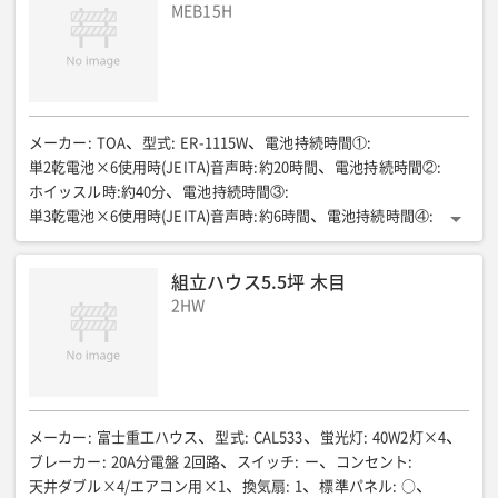
MEB15H
メーカー
:
TOA
型式
:
ER-1115W
電池持続時間①
:
単2乾電池×6使用時(JEITA)音声時:約20時間
電池持続時間②
:
ホイッスル時:約40分
電池持続時間③
:
単3乾電池×6使用時(JEITA)音声時:約6時間
電池持続時間④
:
ホイッスル時:約10分
通達距離(m)
:
音声時:約315 ホイッスル時:約500
定格出力(W)
:
15
全長(mm)
:
組立ハウス5.5坪 木目
319
全幅(mm)
:
210
全高(mm)
:
291
質量(kg)
:
0.95(電池別)
2HW
メーカー
:
富士重工ハウス
型式
:
CAL533
蛍光灯
:
40W2灯×4
ブレーカー
:
20A分電盤 2回路
スイッチ
:
ー
コンセント
:
天井ダブル×4/エアコン用×1
換気扇
:
1
標準パネル
:
○