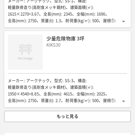
メーカー
:
アークテック
型式
:
SS-1
構造
:
軽量鉄骨造り(高耐食メッキ鋼材)
建築面積(㎡)
:
1615×2270=3.67
全長(mm)
:
2345
全幅(mm)
:
1690
全高(mm)
:
2750
質量(t)
:
1.3
耐荷重(kg/㎡)
:
500
屋根①
:
ガルバリュウム鋼鈑 t=0.5
屋根②
:
ルーフデッキ H=88(不燃認定NM-8697)
外壁
:
少量危険物庫 3坪
カラー角波鉄板 t=0.5(不燃認定NM-8697)
内壁
:
同上表し
天井
:
KIKS30
ガルバリュウム鋼鈑ルーフデッキ表し
床①
:
土間コンクリートア=50
床②
:
金鏝押え/SUS製溜枡 H300×350×350
建具
:
スチール製親子ドア
建具 有効開口/全幅×全高(mm)
:
800×2000
建具 その他①
:
ドアクローザー/シリンダー錠
建具 その他②
:
メーカー
:
アークテック
型式
:
SS-3
構造
:
平成12年建設省告示第1369号に定める特定防火設備とする
軽量鉄骨造り(高耐食メッキ鋼材)
建築面積(㎡)
:
電気設備①
:
1950×4540=8.85
全長(mm)
:
4615
全幅(mm)
:
2025
防雨型スイッチ/防雨型ブレーカーボックス 20Aブレーカー付
全高(mm)
:
2750
質量(t)
:
2.7
耐荷重(kg/㎡)
:
500
屋根①
:
電気設備②
:
安全増防爆蛍光灯 40Wx1
換気設備①
:
ガルバリュウム鋼鈑 t=0.5
屋根②
:
回転式ベンチレーター/SUS引火防止網付
換気設備②
:
ルーフデッキ H=88(不燃認定NM-8697)
外壁
:
もっと見る
SUSシームレス管
換気設備③
:
カラー角波鉄板 t=0.5(不燃認定NM-8697)
内壁
:
同上表し
天井
:
屋内 鋼製スパイラルダクト 直径150mm t=0.5
換気設備④
:
ガルバリュウム鋼鈑ルーフデッキ表し
床①
:
SUS製ウェザーカバー/SUS引火防止網付
土間コンクリート ア=50
床②
: