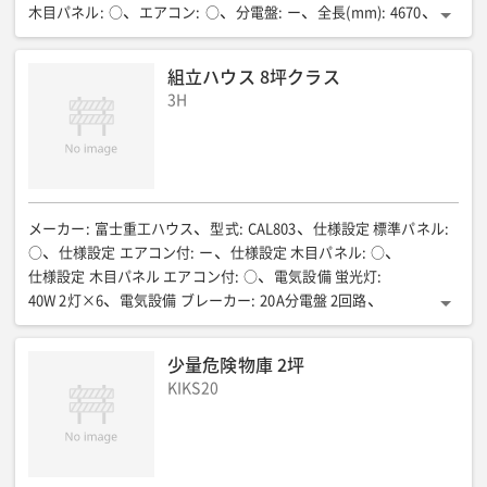
木目パネル
:
○
エアコン
:
○
分電盤
:
ー
全長(mm)
:
4670
全幅(mm)
:
3857
全高(mm)
:
2425
室内高(mm)
:
2158
床面積(m2)
:
17.64(5.3坪)
床面耐荷重(N/m2{kgf/m2})
:
組立ハウス 8坪クラス
約1765(180)
質量(kg)
:
1400
3H
メーカー
:
富士重工ハウス
型式
:
CAL803
仕様設定 標準パネル
:
○
仕様設定 エアコン付
:
ー
仕様設定 木目パネル
:
○
仕様設定 木目パネル エアコン付
:
○
電気設備 蛍光灯
:
40W 2灯×6
電気設備 ブレーカー
:
20A分電盤 2回路
電気設備 コンセント
:
天井付×6
電気設備 換気扇
:
1
全長(mm)
:
4670
全幅(mm)
:
5744:組立時/1970:折畳み時
少量危険物庫 2坪
全高(mm)
:
2425
室内高(mm)
:
2158
床面積(㎡)
:
26.09(7.9坪)
KIKS20
床面耐荷重(N/㎡{kgf/㎡})
:
約1765{180}
質量(kg)
:
2000