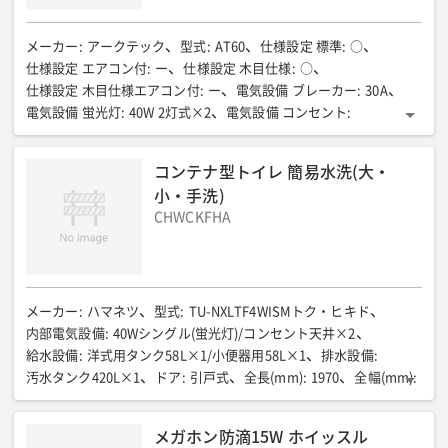
メーカー
:
アークテック
型式
:
AT60
仕様設定 標準
:
○
仕様設定 エアコン付
:
ー
仕様設定 木目仕様
:
○
仕様設定 木目仕様エアコン付
:
ー
電気設備 ブレーカー
:
30A
電気設備 蛍光灯
:
40W 2灯式×2
電気設備 コンセント
:
100V用2口×4
電気設備 換気等
:
換気扇×1
全長(mm)
:
7200
全幅(mm)
:
2350
全高(mm)
:
2710(吊金具75含む)
室内高(mm)
:
コンテナ型トイレ 簡易水洗(大・
2450
床面積(㎡)
:
16.9
床パネル耐荷重(N/㎡{kgf/㎡})
:
小・手洗)
約2941{300}
質量(kg)
:
1400
CHWCKFHA
メーカー
:
ハマネツ
型式
:
TU-NXLTF4WISMトク・ヒキド
内部電気設備
:
40Wシングル(蛍光灯)/コンセント天井×2
給水設備
:
洋式用タンク58L×1/小便器用58L×1
排水設備
:
汚水タンク420L×1
ドア
:
引戸式
全長(mm)
:
1970
全幅(mm)
:
2270
全高(mm)
:
2700
質量(kg)
:
800
装備①
:
簡易水洗大便器 手動式ポンプ
装備②
:
メガホン防滴15W ホイッスル
簡易水洗小便器 足踏式ポンプ
装備③
:
手洗器/ペーパーホルダー