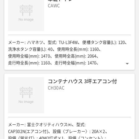
CAWC
メーカー
:
ハマネツ
型式
:
TU-L3F4W
便槽タンク容量(L)
:
120
洗浄水タンク容量(L)
:
40
使用時全長(mm)
:
1160
使用時全幅(mm)
:
1470
使用時全高(mm)
:
2064
走行時全長(mm)
:
1160
走行時全幅(mm)
:
1470
走行時全高(mm)
:
1783
質量(kg)
:
120
コンテナハウス 3坪エアコン付
CH30AC
メーカー
:
富士クオリティハウス㈱
型式
:
CAP302N(エアコン付)
設備〈ブレーカー〉
:
20A×2
設備〈蛍光灯〉
:
40W2灯式×1
設備〈コンセント〉
: