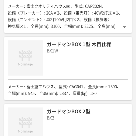
メーカー
:
富士クオリティハウス㈱
型式
:
CAP202N
設備〈ブレーカー〉
:
20A×2
設備〈蛍光灯〉
:
40W2灯式×1
設備〈コンセント〉
:
単相100V用2口×2
設備〈換気等〉
:
換気扇×1
全長(mm)
:
3100
全幅(mm)
:
2225
全高(mm)
:
2455
室内高(mm)
:
2140
床面積(㎡)
:
6.5(1.9坪)
床パネル耐荷重(N/㎡{kgf/㎡})
:
約1765{180}
質量(kg)
:
651
ガードマンBOX 1型 木目仕様
BX1W
メーカー
:
富士重工ハウス
型式
:
CAG041
全長(mm)
:
1390
全幅(mm)
:
945
全高(mm)
:
2337
質量(kg)
:
180
ガードマンBOX 2型
BX2