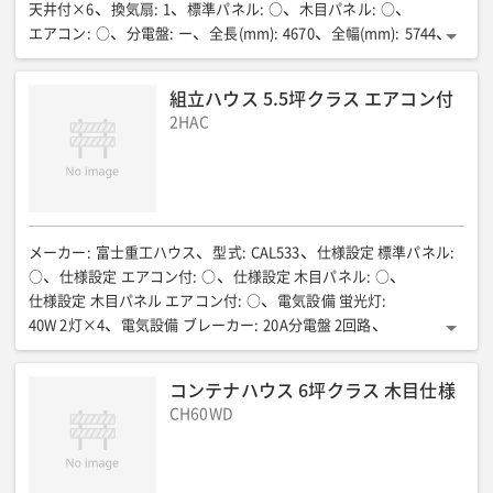
天井付×6
換気扇
:
1
標準パネル
:
○
木目パネル
:
○
エアコン
:
○
分電盤
:
ー
全長(mm)
:
4670
全幅(mm)
:
5744
全高(mm)
:
2425
室内高(mm)
:
2158
床面積(m2)
:
26.09(7.9坪)
床面耐荷重(N/m2{kgf/m2})
:
約1765(180)
組立ハウス 5.5坪クラス エアコン付
質量(kg)
:
2000
2HAC
メーカー
:
富士重工ハウス
型式
:
CAL533
仕様設定 標準パネル
:
○
仕様設定 エアコン付
:
○
仕様設定 木目パネル
:
○
仕様設定 木目パネル エアコン付
:
○
電気設備 蛍光灯
:
40W 2灯×4
電気設備 ブレーカー
:
20A分電盤 2回路
電気設備 コンセント
:
天井付ダブル×4/エアコン用×1
電気設備 換気扇
:
1
全長(mm)
:
4670
全幅(mm)
:
コンテナハウス 6坪クラス 木目仕様
3857:組立時/1970:折畳み時
全高(mm)
:
2425
室内高(mm)
:
CH60WD
2158
床面積(㎡)
:
17.64(5.3坪)
床面耐荷重(N/㎡{kgf/㎡})
:
約1765{180}
質量(kg)
:
1400