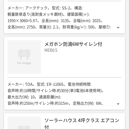
メーカー
:
アークテック
型式
:
SS-2
構造
:
軽量鉄骨造り(高耐食メッキ鋼材)
建築面積(㎡)
:
1950×3060=5.97
全長(mm)
:
3135
全幅(mm)
:
2025
全高(mm)
:
2750
質量(t)
:
2.1
耐荷重(kg/㎡)
:
500
屋根①
:
ガルバリュウム鋼鈑 t=0.5
屋根②
:
ルーフデッキ H=88(不燃認定NM-8697)
外壁
:
メガホン防滴6Wサイレン付
カラー角波鉄板 t=0.5(不燃認定NM-8697)
内壁
:
同上表し
天井
:
MEB6S
ガルバリュウム鋼板 ルーフデッキ表し
床①
:
土間コンクリート ア=50
床②
:
金鏝押さえ/SUS製溜枡H300×350×350付
建具
:
スチール製親子ドア
建具 有効開口/全幅×全高(mm)
:
1300×2000
建具 その他①
:
ドアクローザー/シリンダー錠/順位調整機付
建具 その他②
:
メーカー
:
TOA
型式
:
ER-1106S
電池持続時間
:
平成12年建設省告示第1369号に定める特定防火設備とする
音声時:約10時間/サイレン時:約30分(単3電池6本使用時)
電気設備①
:
最大出力(W)
:
10
通達距離(m)
:
防雨型スイッチ/防雨型ブレーカーボックス 20Aブレーカー付
音声時:約250m/サイレン時:約315m
定格出力(W)
:
6W
電気設備②
:
安全増防爆蛍光灯 40W×1
換気設備①
:
全長(mm)
:
250
全幅(mm)
:
154
全高(mm)
:
266
質量(kg)
:
680
固定式ベンチレーター/SUS引火防止網付
換気設備②
:
ソーラーハウス 4坪クラス エアコン
SUSシームレス菅
換気設備③
:
付
屋内 鋼製スパイラルダクト 直径150mm t=0.5
換気設備④
: