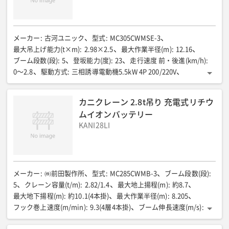
メーカー
:
古河ユニック
型式
:
MC305CWMSE-3
最大吊上げ能力(t×m)
:
2.98×2.5
最大作業半径(m)
:
12.16
ブーム段数(段)
:
5
登坂能力(度)
:
23
走行速度 前・後進(km/h)
:
0〜2.8
駆動方式
:
三相誘導電動機5.5kW 4P 200/220V
定格出力(kW)
:
15.2
燃料/タンク容量(L)
:
軽油/40
輸送時全長(mm)
:
4195
輸送時全幅(mm)
:
1280
カニクレーン 2.8t吊り 充電式リチウ
輸送時全高(mm)
:
1695
機械質量(kg)
:
4040
ムイオンバッテリー
KANI28LI
メーカー
:
㈱前田製作所
型式
:
MC285CWMB-3
ブーム段数(段)
:
5
クレーン容量(t/m)
:
2.82/1.4
最大地上揚程(m)
:
約8.7
最大地下揚程(m)
:
約10.1(4本掛)
最大作業半径(m)
:
8.205
フック巻上速度(m/min)
:
9.3(4層4本掛)
ブーム伸長速度(m/s)
:
6.04/22
ブーム巻上速度(度/s)
:
0〜80/14