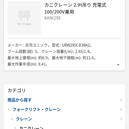
旋回範囲/速度(度/sec)
:
360/68
全長(mm)
:
2800
全幅(mm)
:
カニクレーン 2.9t吊り 充電式
750
全高(mm)
:
1470
質量(kg)
:
1995
100/200V兼用
KANI29E
メーカー
:
古河ユニック
型式
:
URW295CB3RA2
ブーム段数(段)
:
5
クレーン容量(t/m)
:
2.93/1.4
最大地上揚程(m)
:
約8.9
最大地下揚程(m)
:
約11.6
最大作業半径(m)
:
8.41
フック巻上速度(4層目、ロープ掛数4)(m/min)
:
標準7.0/高速9.1
ブーム伸長速度(m/s)
:
標準6.12/31 高速6.12/23
ブーム上げ速度(度/s)
:
標準0〜78/17高速0〜78/12
カテゴリ
旋回範囲/速度(度(連続)/rpm)
:
標準360/1.0 高速360/1.5
全長(mm)
:
2730
全幅(mm)
:
690
全高(mm)
:
1530
質量(kg)
:
商品から探す
2290
フォークリフト・クレーン
クレーン
カニクレーン