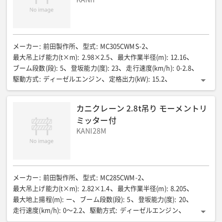
メーカー
:
前田製作所
型式
:
MC305CWMS-2
最大吊上げ能力(t×m)
:
2.98×2.5
最大作業半径(m)
:
12.16
ブーム段数(段)
:
5
登坂能力(度)
:
23
走行速度(km/h)
:
0-2.8
駆動方式
:
ディーゼルエンジン
定格出力(kW)
:
15.2
燃料/タンク容量(L)
:
軽油/40
輸送時全長(mm)
:
4285
輸送時全幅(mm)
:
1280
輸送時全高(mm)
:
1695
機械質量(kg)
:
カニクレーン 2.8t吊り モーメントリ
3900
ミッター付
KANI28M
メーカー
:
前田製作所
型式
:
MC285CWM-2
最大吊上げ能力(t×m)
:
2.82×1.4
最大作業半径(m)
:
8.205
最大地上揚程(m)
:
ー
ブーム段数(段)
:
5
登坂能力(度)
:
20
走行速度(km/h)
:
0〜2.2
駆動方式
:
ディーゼルエンジン
定格出力(kW)
:
7.4
燃料/タンク容量(L)
:
軽油/12