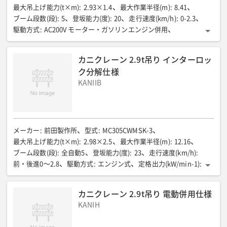
最大吊上げ能力(t×m)
:
2.93×1.4
最大作業半径(m)
:
8.41
ブーム段数(段)
:
5
登坂能力(度)
:
20
走行速度(km/h)
:
0-2.3
駆動方式
:
AC200V モーター・ガソリンエンジン併用
定格出力(kW)
:
3.7/9.6
燃料/タンク容量(L)
:
ガソリン/6
輸送時全長(mm)
:
2895
輸送時全幅(mm)
:
600
カニクレーン 2.9t吊り インターロッ
輸送時全高(mm)
:
1430
機械質量(kg)
:
1995
ク分解仕様
KANIIB
メーカー
:
前田製作所
型式
:
MC305CWMSK-3
最大吊上げ能力(t×m)
:
2.98×2.5
最大作業半径(m)
:
12.16
ブーム段数(段)
:
全自動5
登坂能力(度)
:
23
走行速度(km/h)
:
前・後進0〜2.8
駆動方式
:
エンジン式
定格出力(kW/min-1)
:
15.2/2500
燃料/タンク容量(L)
:
軽油/40
輸送時全長(mm)
:
4195
輸送時全幅(mm)
:
1280
輸送時全高(mm)
:
1695
カニクレーン 2.9t吊り 電動併用仕様
機械質量(kg)
:
3900(電動仕様4040)
KANIH