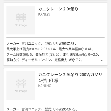
輸送時全長(mm)
:
2825
輸送時全幅(mm)
:
750
カニクレーン 2.9t吊り
輸送時全高(mm)
:
1470
機械質量(kg)
:
1960
アウトリガ
:
ー
KANI29
メーカー
:
古河ユニック
型式
:
UR-W295C1RS
最大吊上げ能力(t×m)
:
2.93×1.4
最大作業半径(m)
:
8.41
ブーム段数(段)
:
5
登坂能力(度)
:
20
走行速度(km/h)
:
0〜2.0
駆動方式
:
ディーゼルエンジン
定格出力(kW)
:
7.2
燃料/タンク容量(L)
:
軽油/10
輸送時 全長(mm)
:
2730
輸送時 全幅(mm)
:
600
輸送時 全高(mm)
:
1375
機械質量(kg)
:
カニクレーン 2.9t吊り 200V/ガソリ
1920
ン併用仕様
KANIHG
メーカー
:
古河ユニック
型式
:
UR-W295CMRS