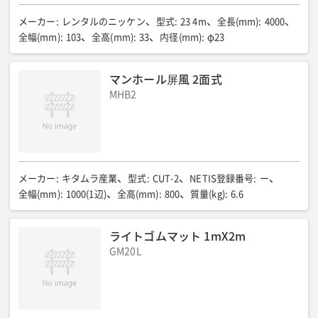
メーカー
:
レンタルのニッケン
型式
:
23 4m
全長(mm)
:
4000
全幅(mm)
:
103
全高(mm)
:
33
内径(mm)
:
φ23
マンホール屏風 2面式
MHB2
メーカー
:
キタムラ産業
型式
:
CUT-2
NETIS登録番号
:
ー
全幅(mm)
:
1000(1辺)
全高(mm)
:
800
質量(kg)
:
6.6
ライトゴムマット 1mX2m
GM20L