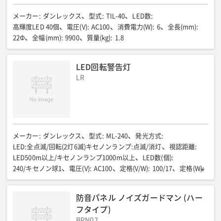
メーカー
:
ダンレックス
型式
:
TIL-40
LED数
:
高輝度LED 40個
電圧(V)
:
AC100
消費電力(W)
:
6
全長(mm)
:
22Φ
全幅(mm)
:
9900
質量(kg)
:
1.8
LED回転警告灯
LR
メーカー
:
ダンレックス
型式
:
ML-240
発光方式
:
LED:全点滅/回転(2灯6滅)キセノンランプ:点滅/消灯
視認距離
:
LED500m以上/キセノンランプ1000m以上
LED数(個)
:
240/キセノン球1
電圧(V)
:
AC100
定格(V/W)
:
100/17
定格(W)
:
ー
全幅(mm)
:
560(本体)
全高(mm)
:
560(本体)
直径(mm)
:
560
質量(kg)
:
本体:3/三脚:6
防音パネル ノイズガードマン (ハー
フタイプ)
BPN02