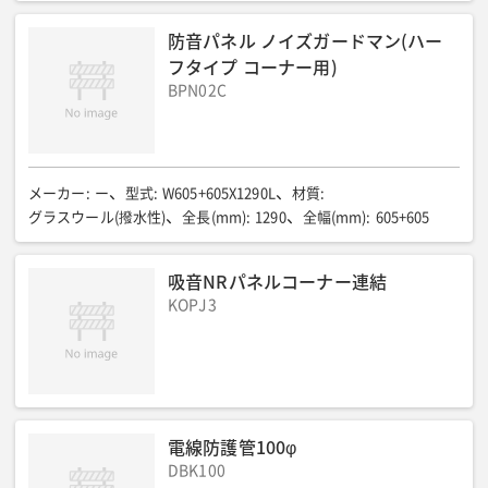
防音パネル ノイズガードマン(ハー
フタイプ コーナー用)
BPN02C
メーカー
:
ー
型式
:
W605+605X1290L
材質
:
グラスウール(撥水性)
全長(mm)
:
1290
全幅(mm)
:
605+605
吸音NRパネルコーナー連結
KOPJ3
電線防護管100φ
DBK100