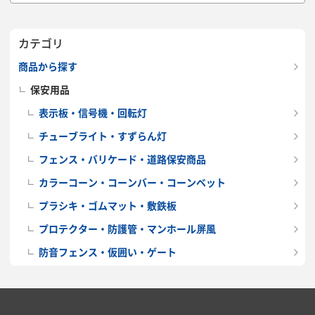
自動(100・25)
消費電力(W)
:
約220
表示切替
:
デジタルスイッチ
表示数
:
最大99種類
カテゴリ
商品から探す
保安用品
表示板・信号機・回転灯
チューブライト・すずらん灯
フェンス・バリケード・道路保安商品
カラーコーン・コーンバー・コーンベット
プラシキ・ゴムマット・敷鉄板
プロテクター・防護管・マンホール屏風
防音フェンス・仮囲い・ゲート