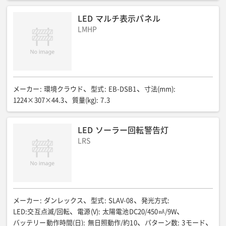
LED マルチ表示パネル
LMHP
メーカー
:
環境クラウド
型式
:
EB-DSB1
寸法(mm)
:
1224×307×44.3
質量(kg)
:
7.3
LED ソーラー回転警告灯
LRS
メーカー
:
ダンレックス
型式
:
SLAV-08
発光方式
:
LED:交互点滅/回転
電源(V)
:
太陽電池DC20/450㎃/9W
バッテリー動作時間(日)
:
無日照動作/約10
パターン数
:
3モード