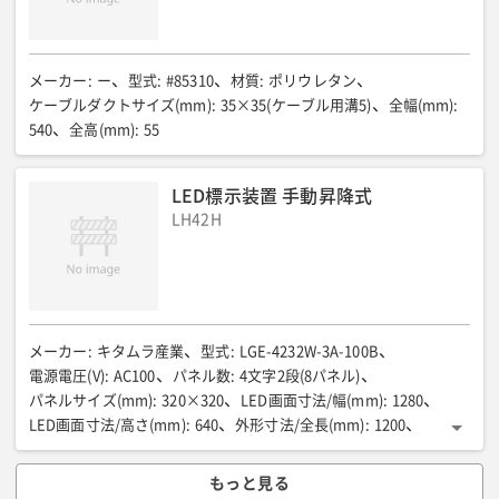
メーカー
:
ー
型式
:
#85310
材質
:
ポリウレタン
ケーブルダクトサイズ(mm)
:
35×35(ケーブル用溝5)
全幅(mm)
:
540
全高(mm)
:
55
LED標示装置 手動昇降式
LH42H
メーカー
:
キタムラ産業
型式
:
LGE-4232W-3A-100B
電源電圧(V)
:
AC100
パネル数
:
4文字2段(8パネル)
パネルサイズ(mm)
:
320×320
LED画面寸法/幅(mm)
:
1280
LED画面寸法/高さ(mm)
:
640
外形寸法/全長(mm)
:
1200
外形寸法/全幅(mm)
:
1450
外形寸法/全高(mm)
:
2390-3090
電球(W)
:
150
質量(kg)
:
150
ブリンカー
:
3個(青×2、黄×1)
もっと見る
昇降装置
:
ウィンチワイヤー式(ストローク700mm)
輝度切替(%)
: