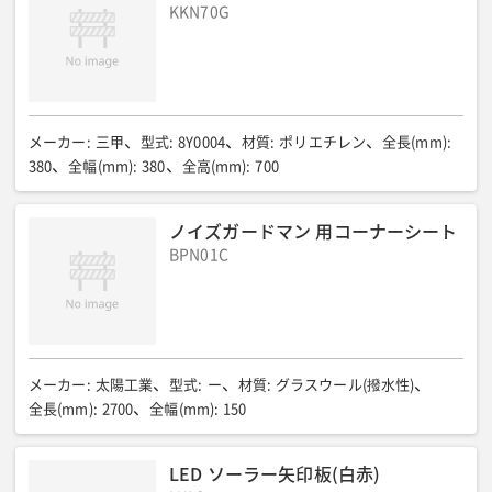
KKN70G
メーカー
:
三甲
型式
:
8Y0004
材質
:
ポリエチレン
全長(mm)
:
380
全幅(mm)
:
380
全高(mm)
:
700
ノイズガードマン 用コーナーシート
BPN01C
メーカー
:
太陽工業
型式
:
ー
材質
:
グラスウール(撥水性)
全長(mm)
:
2700
全幅(mm)
:
150
LED ソーラー矢印板(白赤)