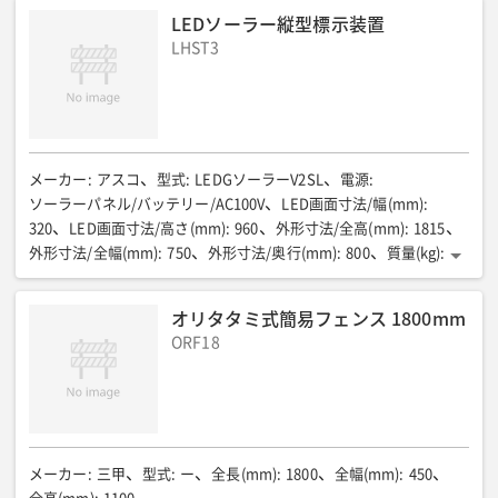
LEDソーラー縦型標示装置
LHST3
メーカー
:
アスコ
型式
:
LEDGソーラーV2SL
電源
:
ソーラーパネル/バッテリー/AC100V
LED画面寸法/幅(mm)
:
320
LED画面寸法/高さ(mm)
:
960
外形寸法/全高(mm)
:
1815
外形寸法/全幅(mm)
:
750
外形寸法/奥行(mm)
:
800
質量(kg)
:
98
色調
:
超高輝度オレンジ単色
調光機能
:
昼夜2段階切替(自動)
データ入力方法
:
オリタタミ式簡易フェンス 1800mm
携帯電話の赤外線機能にて入力可能
連続点灯日数
:
ORF18
満充電より12日間(但し表示内容により異なる)
筐体
:
焼き付け塗装仕上げ 亜鉛鍍金
消費電力(W)
:
4(但し表示内容により異なる)
使用環境温度(℃)
:
-10〜45(但し結露なきこと)
表示
:
99種類/最大4種類までの表示が可能
メーカー
:
三甲
型式
:
ー
全長(mm)
:
1800
全幅(mm)
:
450