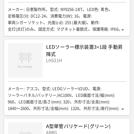
メーカー
:
日恵製作所
型式
:
NY9256-1BT
LED色
:
青色
定格電圧(V)
:
DC12-24
消費電力(W)
:
16
電源
:
車両シガーソケット
光度(cd)
:
255 (最大値)
動作
:
全灯(点灯)のみ
固定方式
:
マグネット着脱式
保護等級
:
IP66
動作温度範囲(℃)
:
-30-65
全長(mm)
:
185
全幅(mm)
:
142
全高(mm)
:
130
質量(g)
:
0.98
LEDソーラー標示装置3×1段 手動昇
降式
LHS31H
メーカー
:
アスコ
型式
:
LEDGソーラーV2UD
電源
:
ソーラーパネル/バッテリー/AC100V
LED画面寸法/幅(mm)
:
960
LED画面寸法/高さ(mm)
:
320
外形寸法/全高(mm)
:
1840〜2600
外形寸法/全幅(mm)
:
1320
外形寸法/奥行(mm)
:
1060
質量(kg)
:
155.5
色調
:
超高輝度オレンジ単色
調光機能
:
昼夜2段切替(自動)
データ入力方法
:
A型単管バリケード(グリーン)
携帯電話の赤外線機能にて入力可能
バッテリー駆動時間
:
ABRG