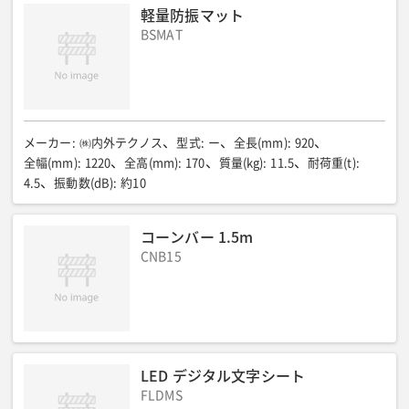
標示ランプ/ドット数
:
24×128
シート/寸法/奥行(mm)
:
230
軽量防振マット
シート/寸法/幅(mm)
:
835
シート/寸法/高さ(mm)
:
25
BSMAT
シート/コンソールユニット/奥行(mm)
:
240
シート/コンソールユニット/幅(mm)
:
90
シート/コンソールユニット/高さ(mm)
:
400
シート/収納ケース/奥行(mm)
:
330
シート/収納ケース/幅(mm)
:
880
シート/収納ケース/高さ(mm)
:
80
総重量/シート・ユニット・ケース他含(kg)
:
4.8
メーカー
:
㈱内外テクノス
型式
:
ー
全長(mm)
:
920
全幅(mm)
:
1220
全高(mm)
:
170
質量(kg)
:
11.5
耐荷重(t)
:
4.5
振動数(dB)
:
約10
コーンバー 1.5m
CNB15
LED デジタル文字シート
FLDMS