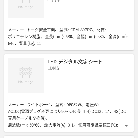
CUDRC
メーカー
:
トーグ安全工業
型式
:
CDM-802RC
材質
:
ポリエチレン樹脂
全長(mm)
:
580
全幅(mm)
:
580
全高(mm)
:
840
質量(kg)
:
11
LED デジタル文字シート
LDMS
メーカー
:
ライトボーイ
型式
:
DF082W
電圧(V)
:
AC100(電源プラグ変更により90〜240 使用可) DC12、24、48( DC
専用ケーブル交換時)
周波数(㎐)
:
50/60
最大電流(A)
:
0.1
使用可能温度範囲(℃)
:
-10〜40
標示ランプ/種類
:
LED
標示ランプ/標示色
:
白