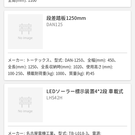
全高(mm)
:
1100
段差踏板1250mm
DAN125
メーカー
:
トーテックス
型式
:
DAN-1250
全幅(mm)
:
450
全長(mm)
:
1250
全長収納時(mm)
:
1020
使用高さ(mm)
:
100-250
積載耐荷重(kg)
:
1000
質量(kg)
:
約45
LEDソーラー標示装置4*2段 車載式
LHS42H
メーカー
:
名古屋電機工業
型式
:
TB-L018-3
電源
: