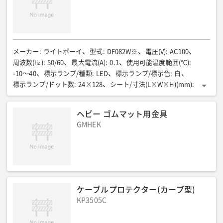
メーカー
:
ライトボーイ
型式
:
DF082W※
電圧(V)
:
AC100
周波数(㎐)
:
50/60
最大電流(A)
:
0.1
使用可能温度範囲(℃)
:
-10〜40
標示ランプ/種類
:
LED
標示ランプ/標示色
:
白
標示ランプ/ドット数
:
24×128
シート/寸法(L×W×H)(mm)
:
230×835×25
シート/コントロールユニット(mm)
:
240×90×400
シート/収納ケース(mm)
:
330×880×80
ヘビー ゴムマット用金具
総質量/シート・ユニット・ケース他含(kg)
:
4.8
GMHEK
ケーブルプロテクター(カーブ型)
KP3505C