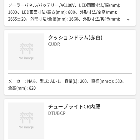
ソーラーパネル/バッテリー/AC100V
LED画面寸法/幅(mm)
:
1600
LED画面寸法/高さ(mm)
:
800
外形寸法/全高(mm)
:
2665±20
外形寸法/全幅(mm)
:
1660
外形寸法/奥行(mm)
:
1500
質量/支持台含む※キャスター20Kg除く(kg)
:
約340
色調
:
3色/赤・緑・橙(混色)
調光機能
:
多段階自動調光
クッションドラム(赤白)
データ入力方法
:
リモコン
連続点灯日数
:
CUDR
無日照:約3-4日/点滅表示・ドライブレコーダー無しの場合
耐振動
:
X-Y-Z方向/周波数33㎐/振動加速度19.6m/S²
表示方法
:
点滅・交互点滅・スクロール
パターン数
:
99種類
消費電力(W)
:
100
使用環境温度/湿度
:
-10〜40℃/20〜95%RH
質量(kg)
:
ー
昇降装置
:
ー
メーカー
:
NAK
型式
:
AD-1
容量(L)
:
200
直径(mmφ)
:
580
全高(mm)
:
820
チューブライトCR内蔵
DTUBCR