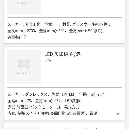
メーカー
:
太陽工業
型式
:
ー
材質
:
グラスウール(撥水性)
全長(mm)
:
2700
全幅(mm)
:
600
全高(mm)
:
50(厚み)
質量(kg)
:
7
LED 矢印板 白/赤
LYA
メーカー
:
ダンレックス
型式
:
LY-H33
全長(mm)
:
787
全幅(mm)
:
78
全高(mm)
:
432
LED数(個)
:
赤33(前面32+バックモニター1)
発光方式
:
点滅/流動(スイッチ切替)(夜間自動点灯装置付)
電源
:
乾電池/単一形×2本(DC3Ⅴ)
動作時間(時間)
:
連続約30(マンガン電池)
重量(kg)
:
約4.0(電池別)