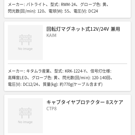
メーカー
:
パトライト
型式
:
RWM-24
グローブ色
:
黄
閃光数(回/min)
:
120
電球(W)
:
55
電圧(V)
:
DC24
回転灯マグネット式12V/24V 兼用
KAIM
メーカー
:
キタムラ産業
型式
:
KRK-1224-Y
信号灯仕様
:
高輝度LED
グローブ色
:
黄
閃光数(回/min)
:
120-140回
電圧(V)
:
DC12/24
質量(kg)
:
約770g(ケーブル含まず)
キャブタイヤプロテクター 8スケア
CTP8