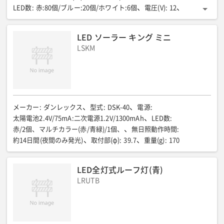
LED数
:
赤:80個/ブルー:20個/ホワイト:6個
電圧(V)
:
12
全長(mm)
:
197(奥行)
全幅(mm)
:
600
全高(mm)
:
673
ソーラー電池/高さ(mm)
:
340
ソーラー電池/幅(mm)
:
360
LED ソーラー キング ミニ
質量(kg)
:
9.1(三脚別途)
LSKM
メーカー
:
ダンレックス
型式
:
DSK-40
電源
:
太陽電池2.4V/75mA:二次電源1.2V/1300mAh
LED数
:
赤/2個、マルチカラー(赤/青緑)/1個、
無日照動作時間
:
約14日間(夜間のみ発光)
取付部(φ)
:
39.7
重量(g)
:
170
LED全灯式ルーフ灯(青)
LRUTB