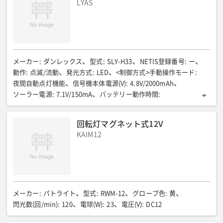
LYAS
メーカー
:
ダンレックス
型式
:
SLY-H33
NETIS登録番号
:
ー
動作
:
点滅/流動
発光方式
:
LED
<制御方式>手動操作モード
:
夜間自動点灯機能
信号機本体電源(V)
:
4.8V/2000mAh
ソーラー電源
:
7.1V/150mA
バッテリー動作時間
:
約10日間(夜間のみ発光)
画面サイズ(mm)
:
W
パターン数
:
2パターン
LED数
:
32
全長(mm)
:
78(本体)
全幅(mm)
:
回転灯マグネット式12V
787(本体)
全高(mm)
:
432(本体)
幅(mm)
:
ー
高さ(mm)
:
ー
KAIM12
奥行(mm)
:
ー
質量(kg)
:
ー
無日照(日)
:
ー
材質
:
ー
メーカー
:
パトライト
型式
:
RWM-12
グローブ色
:
黄
閃光数(回/min)
:
120
電球(W)
:
23
電圧(V)
:
DC12