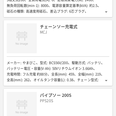
無負荷回転数(min-1)
:
8000
電源容量算定基準(kVA)
:
約2.5
砥石の種類
:
高速度用砥石
差込プラグ
:
6芯プラグ
電源コード(m)
:
0.3
全長(mm)
:
269
全高(mm)
:
119
質量(kg)
:
2.9
チェーンソー充電式
MCJ
メーカー
:
やまびこ
型式
:
BCS56V/200
駆動方式
:
バッテリ
バッテリー電圧・容量(V-Ah)
:
50Vリチウムイオン 3.66Ah
充電時間
:
フル充電 約88分
全長(mm)
:
459
全幅(mm)
:
219
全高(mm)
:
262
オイルタンク容量(L)
:
0.38
チェーン型式
:
90PX-52E
質量(kg)
:
3.1
チェーンサイズ
:
ー
バッテリー
:
ー
バッテリー電圧(V)
:
ー
パイプソー 200S
PPS20S