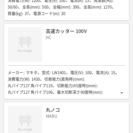
消費電力(W)
:
1200
電圧(V)
:
100
電流(A)
:
13
周波数(Hz)
:
50/60
全長(mm)
:
500
全幅(mm)
:
390
全高(mm)
:
1270
質量(kg)
:
37
電源コード(m)
:
20
高速カッター 100V
HC
メーカー
:
マキタ
型式
:
LW1401
電圧(V)
:
100
電流(A)
:
15
消費電力(W)
:
1430
切断能力(直角時)(mm)
:
丸パイプ127 角パイプ119
切断能力(45度時)(mm)
:
丸パイプ127 角パイプ106
最大切断深さ90度時(mm)
:
丸パイプ127 角パイプ119
最大切断深さ45度時(mm)
:
丸パイプ127 角パイプ106
ノコ刃周速(m/min)
:
4240
丸ノコ
傾斜切断(度)
:
45
電源コード(m)
:
5
全長(mm)
:
500
MARU
全幅(mm)
:
290
全高(mm)
:
620
質量(kg)
:
16.6