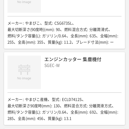
メーカー
:
やまびこ
型式
:
CSG673SL
最大切断深さ(90度時)(mm)
:
90
燃料混合方式
:
分離潤滑式
燃料/タンク容量(L)
:
ガソリン/0.64
全長(mm)
:
635
全幅(mm)
:
255
全高(mm)
:
355
質量(kg)
:
11.2
ブレード寸法(mm)
:
ー
エンジンカッター 集塵機付
SGEC-W
メーカー
:
やまびこ産機
型式
:
ECLD7412S
最大切断深さ90度時(mm)
:
130
燃料混合方式
:
分離潤滑方式
燃料/タンク容量(L)
:
ガソリン/0.64
全長(mm)
:
692
全幅(mm)
:
285
全高(mm)
:
456
質量(kg)
:
13.1