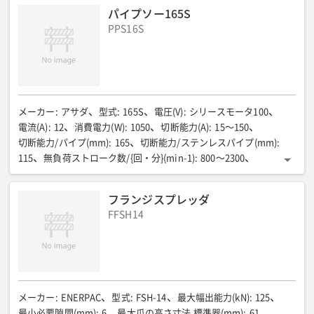
パイプソー165S
PPS16S
メーカー
:
アサダ
型式
:
165S
電圧(V)
:
シリースモータ100
電流(A)
:
12
消費電力(W)
:
1050
切断能力(A)
:
15〜150
切断能力/パイプ(mm)
:
165
切断能力/ステンレスパイプ(mm)
:
115
無負荷ストローク数/{回・分}(min-1)
:
800〜2300
ストローク量(mm)
:
26
全長(mm)
:
493
全幅(mm)
:
90
全高(mm)
:
85
質量(kg)
:
4.9(チェーンバイス1.0kg含む)
フランジスプレッダ
FFSH14
メーカー
:
ENERPAC
型式
:
FSH-14
最大幅出能力(kN)
:
125
最小必要隙間(mm)
:
6
最大爪の高さ寸法 標準器(mm)
:
61