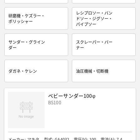
レシプロソー・バン
研磨機・ケズラー・
ドソー・ジグソー・
ポリッシャー
パイプソー
サンダー・グライン
スクレーパー・バー
ダー
ナー
ダガネ・ケレン
油圧機械・切断機
ベビーサンダー100φ
BS100
メーカー
:
マキタ
型式
:
GA4032
電圧(V)
:
100
電流(A)
:
7.4