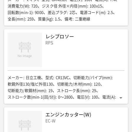
消費電力(W)
:
720
ジスク径 外径×内径(mm)
:
100x15
回転数(min-1)
:
9000
差込プラグ
:
2芯
電源コード(m)
:
2.5
全長(mm)
:
259
質量(kg)
:
1.5
備考
:
二重絶縁
レシプロソー
RPS
メーカー
:
日立工機
型式
:
CR13VC
切断能力/パイプ(mm)
:
軟鋼外径130/塩ビ外径130
切断能力/木材(mm)
:
120
切断能力/軟鋼材(mm)
:
19
ストローク長(mm)
:
29
ストローク数(min-1{回/分})
:
0〜2800
電圧(V)
:
100
電流(A)
:
10.6
消費電力(W)
:
1010
全長(mm)
:
435
全幅(mm)
:
約95
全高(mm)
:
165
電源コード(m)
:
2芯/2.5
質量(kg)
:
3.3
エンジンカッター(W)
EC-W