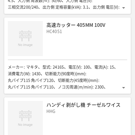
4.5
入力側 周波数(㎐)
:
50/60
入力側 電圧(V)
:
三相交流200/240
出力側 定格容量(kVA)
:
3.1
出力側 電圧(V)
:
三相交流200/240
出力側 周波数(Hz)
:
400
全長(mm)
:
180
全幅(mm)
:
200
全高(mm)
:
222
質量(kg)
:
高速カッター 405MM 100V
5.5(ケーブル含まず)
その他①
:
電源ON・OFFスイッチ
HC4051
その他②
:
運転停止の履歴調査対応(修理、診断時)
メーカー
:
マキタ
型式
:
2416S
電圧(V)
:
100
電流(A)
:
15
消費電力(W)
:
1430
切断能力(90度時)(mm)
:
丸パイプ115 角パイプ120
切断能力(45度時)(mm)
:
丸パイプ115 角パイプ110
ノコ刃周速(m/min)
:
2300
電源コード(m)
:
5
全長(mm)
:
610
全幅(mm)
:
265
全高(mm)
:
460最低時 上位時535
質量(kg)
:
20
ハンディ剥がし機 チーゼルワイス
HHG