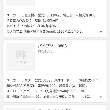
メーカー
:
日立工機
型式
:
CB12VA2
電圧(V)
:
単相交流100
消費電力(W)
:
340
切断能力(直角時)(mm)
:
丸パイプ120/角パイプ120/丸棒30
帯ノコ寸法(周長×幅×厚さ)(mm)
:
1130×12.5×0.5
ノコ刃周速(m/min)
:
25〜80
電流(A)
:
3.5
全長(mm)
:
135
全幅(mm)
:
495
全高(mm)
:
270
電源コード(m)
:
2.5
質量(kg)
:
パイプソー380S
6.4
PPS380S
メーカー
:
アサダ
型式
:
380S
JANコード
:
ー
切断能力(mm)
:
50A〜350A(直角時)
電圧(V)
:
100
消費電力(W)
:
1050
ストローク(mm)
:
57
ノコ刃周速(m/min)
:
200〜320
最小切断半径(mm)
:
50
全長(mm)
:
665
全幅(mm)
:
301
全高(mm)
:
261
質量(kg)
:
18