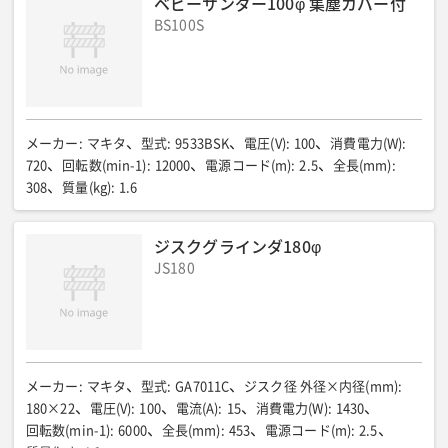
ベビーサンダー100φ 集塵カバー付
BS100S
メーカー
:
マキタ
型式
:
9533BSK
電圧(V)
:
100
消費電力(W)
:
720
回転数(min-1)
:
12000
電源コード(m)
:
2.5
全長(mm)
:
308
質量(kg)
:
1.6
ジスクグラインダ180φ
JS180
メーカー
:
マキタ
型式
:
GA7011C
ジスク径 外径×内径(mm)
:
180×22
電圧(V)
:
100
電流(A)
:
15
消費電力(W)
:
1430
回転数(min-1)
:
6000
全長(mm)
:
453
電源コード(m)
:
2.5