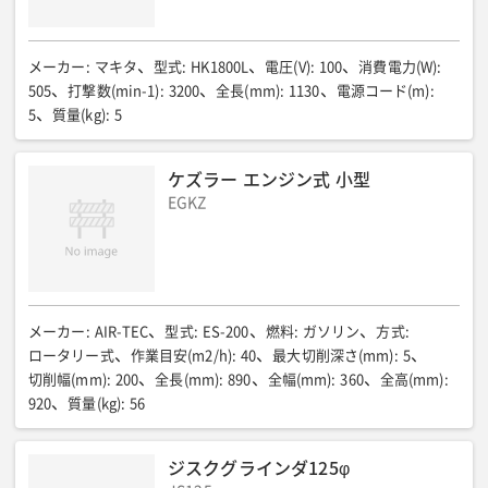
メーカー
:
マキタ
型式
:
HK1800L
電圧(V)
:
100
消費電力(W)
:
505
打撃数(min-1)
:
3200
全長(mm)
:
1130
電源コード(m)
:
5
質量(kg)
:
5
ケズラー エンジン式 小型
EGKZ
メーカー
:
AIR-TEC
型式
:
ES-200
燃料
:
ガソリン
方式
:
ロータリー式
作業目安(m2/h)
:
40
最大切削深さ(mm)
:
5
切削幅(mm)
:
200
全長(mm)
:
890
全幅(mm)
:
360
全高(mm)
:
920
質量(kg)
:
56
ジスクグラインダ125φ