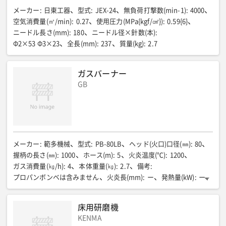
バッテリー電圧/容量(V-Ah)
:
ー
切断能力/パイプ(mm)
:
ー
メーカー
:
日東工器
型式
:
JEX-24
無負荷打撃数(min-1)
:
4000
切断能力/木材(mm)
:
ー
ストローク数/低速(min-1)
:
ー
空気消費量(㎥/min)
:
0.27
使用圧力(MPa{kgf/㎠})
:
0.59{6}
ストローク数/高速(min-1)
:
ー
ニードル長さ(mm)
:
180
ニードル径×針数(本)
:
1充電あたりの作業量(目安)①/切断(本)
:
ー
Φ2×53 Φ3×23
全長(mm)
:
237
質量(kg)
:
2.7
1充電あたりの作業量(目安)②/切断(本)
:
ー
ガスバーナー
GB
メーカー
:
範多機械
型式
:
PB-80LB
ヘッド(火口)口径(㎜)
:
80
握柄の長さ(㎜)
:
1000
ホース(m)
:
5
火炎温度(℃)
:
1200
ガス消費量(㎏/h)
:
4
本体重量(㎏)
:
2.7
備考
:
プロパンボンベは含みません
火炎長(mm)
:
ー
発熱量(kW)
:
ー
質量(kg)
:
ー
床用研磨機
KENMA