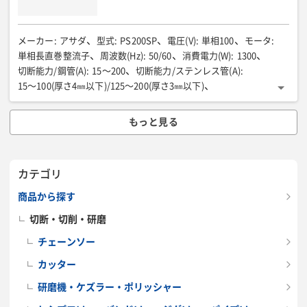
メーカー
:
アサダ
型式
:
PS200SP
電圧(V)
:
単相100
モータ
:
単相長直巻整流子
周波数(Hz)
:
50/60
消費電力(W)
:
1300
切断能力/鋼管(A)
:
15〜200
切断能力/ステンレス管(A)
:
15〜100(厚さ4㎜以下)/125〜200(厚さ3㎜以下)
ストローク数(min-1{回/分})
:
700〜2060
ストローク長(mm)
:
26
全長(mm)
:
480
全幅(mm)
:
92
全高(mm)
:
93
質量(kg)
:
もっと見る
5.1(チェーンバイス1.2kg含む)
カテゴリ
商品から探す
切断・切削・研磨
チェーンソー
カッター
研磨機・ケズラー・ポリッシャー