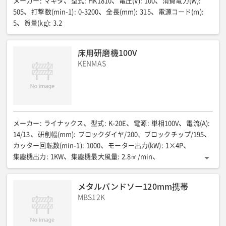
メーカー
:
マキタ
型式
:
HK1810
電圧(V)
:
100
消費電力(W)
:
505
打撃数(min-1)
:
0-3200
全長(mm)
:
315
電源コード(m)
:
5
質量(kg)
:
3.2
床用研磨機100V
KENMAS
メーカー
:
ライナックス
型式
:
K-20E
電源
:
単相100V
電流(A)
:
14/13
研削幅(mm)
:
ブロックダイヤ/200、ブロックチップ/195
カッター回転数(min-1)
:
1000
モーター出力(kW)
:
1×4P
集塵機出力
:
1KW
集塵機最大風量
:
2.8㎥/min
集塵機タンク容量
:
18L
全長(mm)
:
1036
全幅(mm)
:
408
全高(mm)
:
894
電源コード(m)
:
2.0㎟×3芯×7
質量(kg)
:
メタルバンドソー120mm携帯
研磨機42、集塵機22
MBS12K