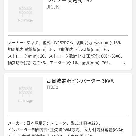
ジグソー 充電式 18V
○パイプ 45°:Φ40 □パイプ 45°:35 □矩形 45°:35×45
JIGJK
ノコ刃周速(m/min)
:
44/53
ストローク(mm)
:
1260
最小切断半径(mm)
:
-
最大切断深さ90度時(mm)
:
-
最大切断深さ45度時(mm)
:
-
傾斜切断(度)
:
-
燃料混合方式
:
-
燃料/タンク容量(L)
:
-
電源コード(m)
:
3
全長(mm)
:
615
全幅(mm)
:
260
全高(mm)
:
355
質量(kg)
:
22
メーカー
:
マキタ
型式
:
JV182DZK
切断能力 木材(mm)
:
135
切断能力 軟鋼板(mm)
:
10
切断能力 アルミ板(mm)
:
20
ストローク(mm)
:
26
ストローク数(min-1{回/分})
:
800〜3500
傾斜切断(度)
:
左右45
モーター(V)
:
18
全長(mm)
:
266
全幅(mm)
:
77
全高(mm)
:
208
振動3軸合成値(m/s2)
:
7.0/木工、3.5/鉄工、
質量 バッテリー含む(kg)
:
2.5
高周波電源インバーター 3kVA
1充電あたりの作業量目安/合板(厚12×長300mm)(枚)
:
FKI30
DRG/約290、DRF/約145、
1充電あたりの作業量目安/軟鋼板(厚2.3×長100mm)(枚)
:
DRG/約90、DRF/約45、
メーカー
:
日本電産テクノモータ
型式
:
HFI-032B
インバーター制御方式
:
正弦波PWM方式
入力側 定格容量(kVA)
: