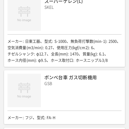
スーパーケレン(L)
SKEL
メーカー
:
日東工器
型式
:
S-1000
無負荷打撃数(min-1)
:
2500
空気消費量(m3/min)
:
0.27
使用圧力(kgf/cm2)
:
6
チゼルシャンク
:
φ12.7
全長(mm)
:
1470
質量(kg)
:
6.1
ホース内径(mm)
:
φ9.5
ホース取付口
:
ホースニップル3/8
ボンベ台車 ガス切断機用
GSB
メーカー
:
フジ
型式
:
FA-H