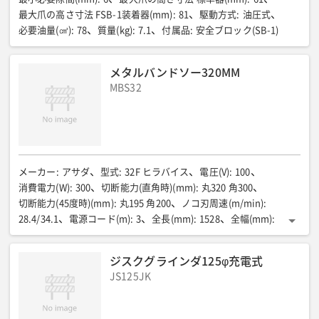
最大爪の高さ寸法 FSB-1装着器(mm)
:
81
駆動方式
:
油圧式
必要油量(㎤)
:
78
質量(kg)
:
7.1
付属品
:
安全ブロック(SB-1)
メタルバンドソー320MM
MBS32
メーカー
:
アサダ
型式
:
32F ヒラバイス
電圧(V)
:
100
消費電力(W)
:
300
切断能力(直角時)(mm)
:
丸320 角300
切断能力(45度時)(mm)
:
丸195 角200
ノコ刃周速(m/min)
:
28.4/34.1
電源コード(m)
:
3
全長(mm)
:
1528
全幅(mm)
:
616
全高(mm)
:
640
質量(kg)
:
114
ジスクグラインダ125φ充電式
JS125JK