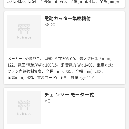
50Hz 43/60Hz 54
全長(mm)
:
975
全幅(mm)
:
415
全高(mm)
:
415
質量(kg)
:
47
電源コード(m)
:
5
電動カッター集塵機付
SGDC
メーカー
:
やまびこ
型式
:
MCD305-CD
最大切込深さ(mm)
:
122
電圧/電流(V/A)
:
100/15
消費電力(W)
:
1400
集塵方式
:
ファン内蔵強制集塵
全長(mm)
:
735
全幅(mm)
:
280
全高(mm)
:
420
電源コード(m)
:
5
質量(kg)
:
11.0
チェ-ンソー モーター式
MC