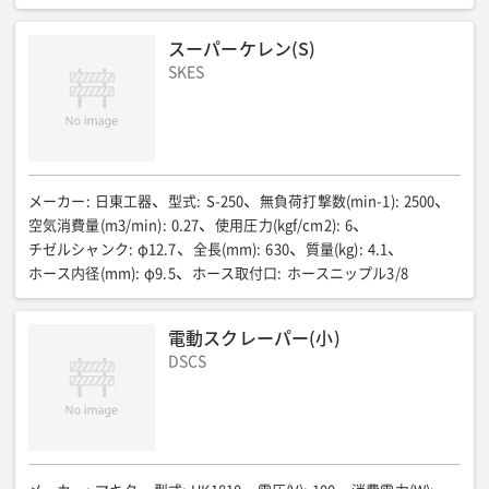
スーパーケレン(S)
SKES
メーカー
:
日東工器
型式
:
S-250
無負荷打撃数(min-1)
:
2500
空気消費量(m3/min)
:
0.27
使用圧力(kgf/cm2)
:
6
チゼルシャンク
:
φ12.7
全長(mm)
:
630
質量(kg)
:
4.1
ホース内径(mm)
:
φ9.5
ホース取付口
:
ホースニップル3/8
電動スクレーパー(小)
DSCS