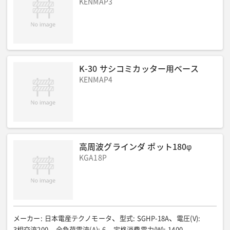
KENMAP3
K-30 サシコミカッター用ベース
KENMAP4
高周波グラインダ ポット180φ
KGA18P
メーカー
:
日本電産テクノモータ
型式
:
SGHP-18A
電圧(V)
:
3相交流200
全負荷電流(A)
:
6
定格消費電力(W)
:
1400