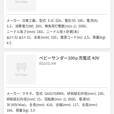
メーカー
:
日東工器
型式
:
EJC-32A
電圧(V)
:
100
電流(A)
:
3.2
消費電力(W)
:
300
無負荷打撃数(min-1)
:
3000
ニードル長さ(mm)
:
180
ニードル径×針数(本)
:
φ2×32 φ3×15
全長(mm)
:
520
電源コード(m)
:
2.5
質量(kg)
:
4.5
ベビーサンダー100φ 充電式 40V
BS100J4K
メーカー
:
マキタ
型式
:
GA017GRMX
研削砥石外径(mm)
:
100
研削砥石内径(mm)
:
15
回転数(min-1)
:
8500
電源(V)
:
36 (40V Max)
全長(mm)
:
418
全幅(mm)
:
117
全高(mm)
:
164
質量(kg)
:
3.0