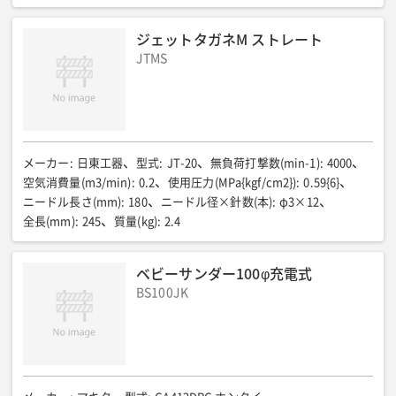
32
電圧(V)
:
直流36(40Vmax)
全長(mm)
:
457
全幅(mm)
:
88
全高(mm)
:
233
質量(バッテリー含む)(kg)
:
4.2
ジェットタガネM ストレート
バッテリー電圧(V-Ah)
:
40-2.5
JTMS
メーカー
:
日東工器
型式
:
JT-20
無負荷打撃数(min-1)
:
4000
空気消費量(m3/min)
:
0.2
使用圧力(MPa{kgf/cm2})
:
0.59{6}
ニードル長さ(mm)
:
180
ニードル径×針数(本)
:
φ3×12
全長(mm)
:
245
質量(kg)
:
2.4
ベビーサンダー100φ充電式
BS100JK