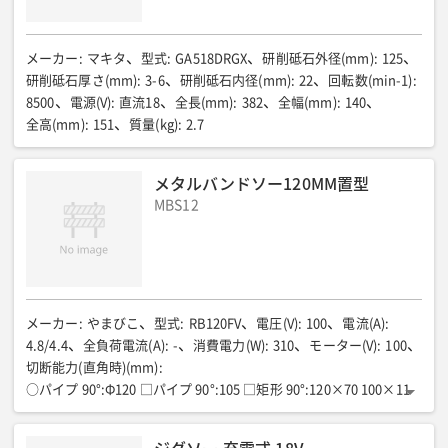
メーカー
:
マキタ
型式
:
GA518DRGX
研削砥石外径(mm)
:
125
研削砥石厚さ(mm)
:
3-6
研削砥石内径(mm)
:
22
回転数(min-1)
:
8500
電源(V)
:
直流18
全長(mm)
:
382
全幅(mm)
:
140
全高(mm)
:
151
質量(kg)
:
2.7
メタルバンドソー120MM置型
MBS12
メーカー
:
やまびこ
型式
:
RB120FV
電圧(V)
:
100
電流(A)
:
4.8/4.4
全負荷電流(A)
:
-
消費電力(W)
:
310
モーター(V)
:
100
切断能力(直角時)(mm)
:
○パイプ 90°:Φ120 □パイプ 90°:105 □矩形 90°:120×70 100×11
5
切断能力(45度時)(mm)
: