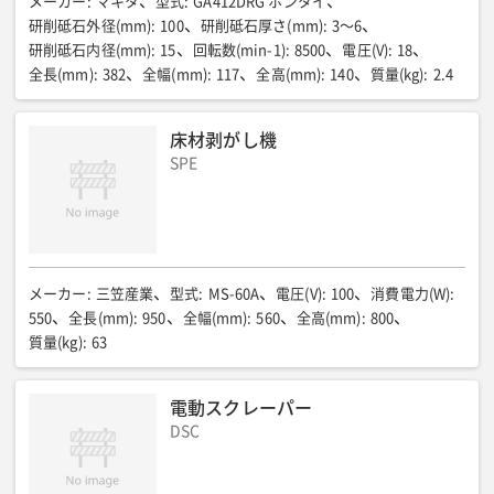
メーカー
:
マキタ
型式
:
GA412DRG ホンタイ
研削砥石外径(mm)
:
100
研削砥石厚さ(mm)
:
3〜6
研削砥石内径(mm)
:
15
回転数(min-1)
:
8500
電圧(V)
:
18
全長(mm)
:
382
全幅(mm)
:
117
全高(mm)
:
140
質量(kg)
:
2.4
床材剥がし機
SPE
メーカー
:
三笠産業
型式
:
MS-60A
電圧(V)
:
100
消費電力(W)
:
550
全長(mm)
:
950
全幅(mm)
:
560
全高(mm)
:
800
質量(kg)
:
63
電動スクレーパー
DSC