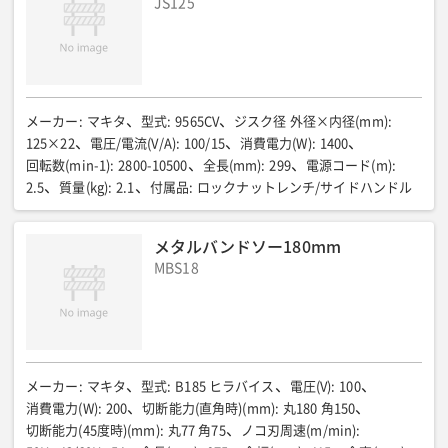
JS125
メーカー
:
マキタ
型式
:
9565CV
ジスク径 外径×内径(mm)
:
125×22
電圧/電流(V/A)
:
100/15
消費電力(W)
:
1400
回転数(min-1)
:
2800-10500
全長(mm)
:
299
電源コード(m)
:
2.5
質量(kg)
:
2.1
付属品
:
ロックナットレンチ/サイドハンドル
メタルバンドソー180mm
MBS18
メーカー
:
マキタ
型式
:
B185 ヒラバイス
電圧(V)
:
100
消費電力(W)
:
200
切断能力(直角時)(mm)
:
丸180 角150
切断能力(45度時)(mm)
:
丸77 角75
ノコ刃周速(m/min)
: