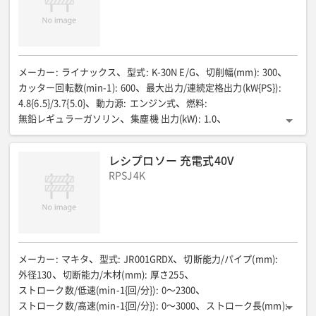
メーカー
:
ライナックス
型式
:
K-30N E/G
切削幅(mm)
:
300
カッター回転数(min-1)
:
600
最大出力/連続定格出力(kW{PS})
:
4.8{6.5}/3.7{5.0}
動力源
:
エンジン式
燃料
:
無鉛レギュラーガソリン
集塵機 出力(kW)
:
1.0
集塵機 最大風量(㎥/min)
:
3.0
集塵機 タンク容量(L)
:
15
集塵機 電源/電流(V/A)
:
100/10
集塵機 電源コード
:
レシプロソー 充電式40V
1.25㎟×3芯×20m
全長(mm)
:
1280
全幅(mm)
:
415
RPSJ4K
全高(mm)
:
897
質量(kg)
:
98
メーカー
:
マキタ
型式
:
JR001GRDX
切断能力/パイプ(mm)
:
外径130
切断能力/木材(mm)
:
厚さ255
ストローク数/低速(min-1{回/分})
:
0〜2300
ストローク数/高速(min-1{回/分})
:
0〜3000
ストローク長(mm)
: