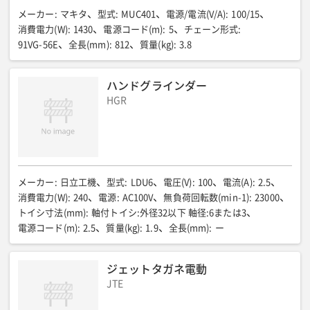
メーカー
:
マキタ
型式
:
MUC401
電源/電流(V/A)
:
100/15
消費電力(W)
:
1430
電源コード(m)
:
5
チェーン形式
:
91VG-56E
全長(mm)
:
812
質量(kg)
:
3.8
ハンドグラインダー
HGR
メーカー
:
日立工機
型式
:
LDU6
電圧(V)
:
100
電流(A)
:
2.5
消費電力(W)
:
240
電源
:
AC100V
無負荷回転数(min-1)
:
23000
トイシ寸法(mm)
:
軸付トイシ:外径32以下 軸径:6または3
電源コード(m)
:
2.5
質量(kg)
:
1.9
全長(mm)
:
ー
ジェットタガネ電動
JTE