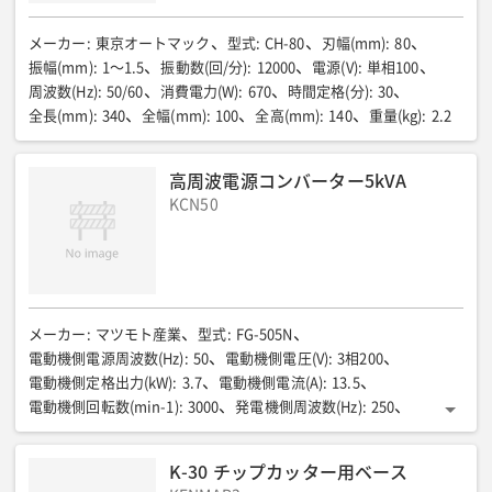
メーカー
:
東京オートマック
型式
:
CH-80
刃幅(mm)
:
80
振幅(mm)
:
1〜1.5
振動数(回/分)
:
12000
電源(V)
:
単相100
周波数(Hz)
:
50/60
消費電力(W)
:
670
時間定格(分)
:
30
全長(mm)
:
340
全幅(mm)
:
100
全高(mm)
:
140
重量(kg)
:
2.2
高周波電源コンバーター5kVA
KCN50
メーカー
:
マツモト産業
型式
:
FG-505N
電動機側電源周波数(Hz)
:
50
電動機側電圧(V)
:
3相200
電動機側定格出力(kW)
:
3.7
電動機側電流(A)
:
13.5
電動機側回転数(min-1)
:
3000
発電機側周波数(Hz)
:
250
発電機側電圧(V)
:
3相200
発電機側最大出力(kVA)
:
5
発電機側電流(A)
:
14.5
全長(mm)
:
820
全幅(mm)
:
410
K-30 チップカッター用ベース
全高(mm)
:
510
質量(kg)
:
120