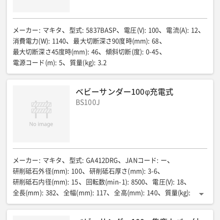
メーカー
:
マキタ
型式
:
5837BASP
電圧(V)
:
100
電流(A)
:
12
消費電力(W)
:
1140
最大切断深さ90度時(mm)
:
68
最大切断深さ45度時(mm)
:
46
傾斜切断(度)
:
0-45
電源コード(m)
:
5
質量(kg)
:
3.2
ベビーサンダー100φ充電式
BS100J
メーカー
:
マキタ
型式
:
GA412DRG
JANコード
:
ー
研削砥石外径(mm)
:
100
研削砥石厚さ(mm)
:
3-6
研削砥石内径(mm)
:
15
回転数(min-1)
:
8500
電圧(V)
:
18
全長(mm)
:
382
全幅(mm)
:
117
全高(mm)
:
140
質量(kg)
:
2.4
その他
:
バッテリーBL1860×2個/充電器DC18RF×1個