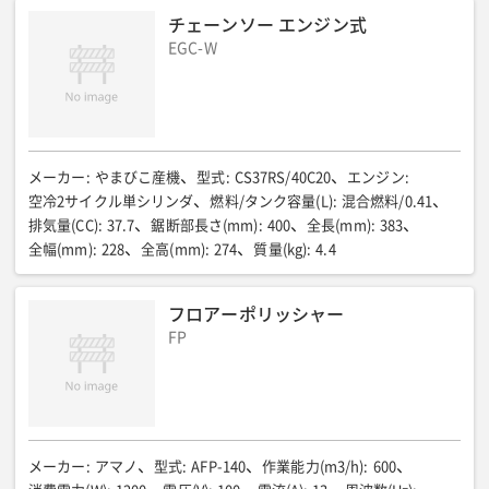
チェーンソー エンジン式
EGC-W
メーカー
:
やまびこ産機
型式
:
CS37RS/40C20
エンジン
:
空冷2サイクル単シリンダ
燃料/タンク容量(L)
:
混合燃料/0.41
排気量(CC)
:
37.7
鋸断部長さ(mm)
:
400
全長(mm)
:
383
全幅(mm)
:
228
全高(mm)
:
274
質量(kg)
:
4.4
フロアーポリッシャー
FP
メーカー
:
アマノ
型式
:
AFP-140
作業能力(m3/h)
:
600