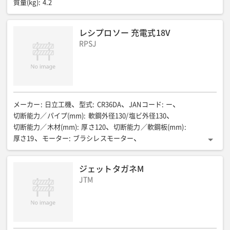
質量(kg)
:
4.2
レシプロソー 充電式18V
RPSJ
メーカー
:
日立工機
型式
:
CR36DA
JANコード
:
ー
切断能力／パイプ(mm)
:
軟鋼外径130/塩ビ外径130
切断能力／木材(mm)
:
厚さ120
切断能力／軟鋼板(mm)
:
厚さ19
モーター
:
ブラシレスモーター
ストローク数／低速({min-1(回/分)})
:
0〜1700
ストローク数/中速({min-1(回/分)})
:
0〜2000
ジェットタガネM
ストローク数／高速({min-1(回/分)})
:
0〜2500
JTM
ストローク数/最高速({min-1(回/分)})
:
0〜3000
ストローク長(mm)
:
32
ストローク数／切替
:
4段
バッテリー電圧／容量(V-Ah)
:
36-2.5/18-5.0
全長(mm)
:
457
全幅(mm)
:
101
全高(mm)
:
251
質量(kg)
:
4.5(蓄電池装着時)
付属品
:
急速充電機、マルチボルト蓄電池