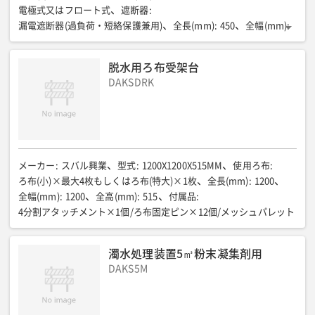
A250V 2.0A ミゼットヒューズ(φ5.2×20mm)
電極式又はフロート式
遮断器
:
SD/MMC カードスロット
:
漏電遮断器(過負荷・短絡保護兼用)
全長(mm)
:
450
全幅(mm)
:
2GB以下のSDカード(フォーマット形式＝FAT16)
LANポート
:
250
全高(mm)
:
450
Ethernet 10Mbps×1ポート
計測器データ信号入力①
:
脱水用ろ布受架台
DC4-20mA pH計用、濁度計用各1ポート
DAKSDRK
計測器データ信号入力②
:
(接続シールドケーブル付属)
計測器データ信号入力③(mg/L)
:
pH0-14、濁度0-100 or 0-200 or
計測器データ信号入力④(mg/L)
:
0-500 or 0-1000 or 0-2000
対応計測器
:
富士化学製 濁度モニター/濁度モニターⅡ型/pHモニター
使用環境温湿度(℃/rh)
:
0〜50(非凍結/非結露)/85%以下
付属品
:
メーカー
:
スバル興業
型式
:
1200X1200X515MM
使用ろ布
:
計測器用通信ケーブル 3芯0.5sq×5m、2本
ろ布(小)×最大4枚もしくはろ布(特大)×1枚
全長(mm)
:
1200
SDカードデータ保持時間(分)
:
10
日時保持期間
:
全幅(mm)
:
1200
全高(mm)
:
515
付属品
:
供給電源なし約30日間
全長(mm)
:
300(360:取付板含む)
4分割アタッチメント×1個/ろ布固定ピン×12個/メッシュパレット
全幅(mm)
:
120
全高(mm)
:
300
取付板設置時 全幅×全高(mm)
:
330×230
質量(kg)
:
濁水処理装置5㎥粉末凝集剤用
9.8(11.2/単管取付け用クランプ4個を付けた場合)
DAKS5M