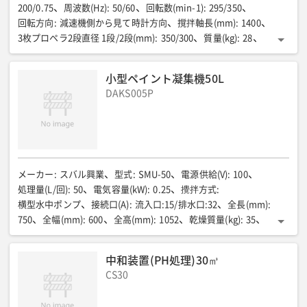
200/0.75
周波数(Hz)
:
50/60
回転数(min-1)
:
295/350
回転方向
:
減速機側から見て時計方向
撹拌軸長(mm)
:
1400
3枚プロペラ2段直径 1段/2段(mm)
:
350/300
質量(kg)
:
28
設置水槽目安(m3)
:
5.3
小型ペイント凝集機50L
DAKS005P
メーカー
:
スバル興業
型式
:
SMU-50
電源供給(V)
:
100
処理量(L/回)
:
50
電気容量(kW)
:
0.25
攪拌方式
:
横型水中ポンプ
接続口(A)
:
流入口:15/排水口:32
全長(mm)
:
750
全幅(mm)
:
600
全高(mm)
:
1052
乾燥質量(kg)
:
35
運転質量(kg)
:
約85
中和装置(PH処理)30㎥
CS30