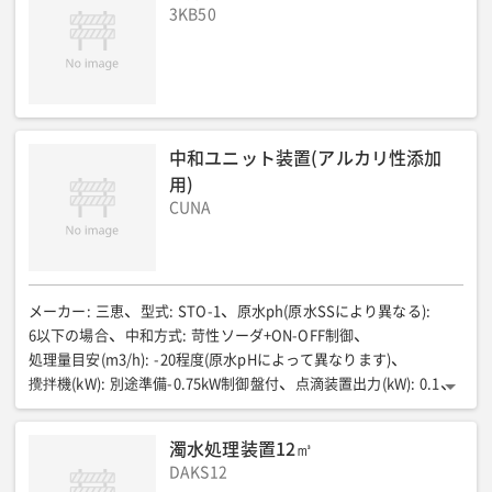
3KB50
ユニットB 全幅(mm)
:
3300
ユニットB 全高(mm)
:
2590
ユニットB 機械質量(kg)
:
2200
中和ユニット装置(アルカリ性添加
用)
CUNA
メーカー
:
三恵
型式
:
STO-1
原水ph(原水SSにより異なる)
:
6以下の場合
中和方式
:
苛性ソーダ+ON-OFF制御
処理量目安(m3/h)
:
-20程度(原水pHによって異なります)
攪拌機(kW)
:
別途準備-0.75kW制御盤付
点滴装置出力(kW)
:
0.1
添加量(ml/min)
:
-500
総電源容量(V/kW)
:
200/0.85
薬品タンク(L)
:
100
全長(mm)
:
600
全幅(mm)
:
600
濁水処理装置12㎥
全高(mm)
:
1600
乾燥質量(kg)
:
80
DAKS12