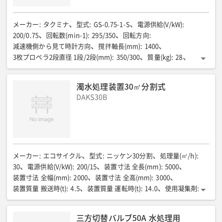
メーカー
:
タクミナ
型式
:
GS-0.75-1-S
電源供給(V/kW)
:
200/0.75
回転数(min-1)
:
295/350
回転方向
:
減速機側から見て時計方向
撹拌軸長(mm)
:
1400
3枚プロペラ2段直径 1段/2段(mm)
:
350/300
質量(kg)
:
28
設置水槽目安(㎥)
:
5.0
濁水処理装置30㎥分割式
DAKS30B
メーカー
:
エコサイクル
型式
:
ニッケン30分割
処理量(㎥/h)
:
30
電源供給(V/kW)
:
200/15
装置寸法 全長(mm)
:
5000
装置寸法 全幅(mm)
:
2000
装置寸法 全高(mm)
:
3000
装置質量 搬送時(t)
:
4.5
装置質量 運転時(t)
:
14.0
使用凝集剤
:
PAC・高分子
ユニットA 全長(mm)
:
2050
ユニットA 全幅(mm)
:
1800
ユニットA 全高(mm)
:
2505
三方切替バルブ50A 水処理用
ユニットA 機械質量(kg)
:
1900
ユニットB 全長(mm)
:
2000