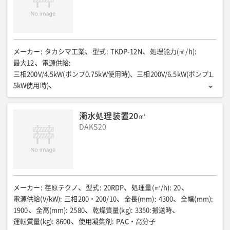
メーカー
:
タカシマ工業
型式
:
TKDP-12N
処理能力(㎥/h)
:
最大12
電源供給
:
三相200V/4.5kW(ポンプ0.75kW使用時)、三相200V/6.5kW(ポンプ1.
5kW使用時)
全長(mm)
:
2000
全幅(mm)
:
3700
全高(mm)
:
2500
重量(kg)
:
搬送時:2000 運転時:7800
濁水処理装置20㎥
DAKS20
メーカー
:
荏原テクノ
型式
:
20RDP
処理量(㎥/h)
:
20
電源供給(V/kW)
:
三相200・200/10
全長(mm)
:
4300
全幅(mm)
:
1900
全高(mm)
:
2580
乾燥質量(kg)
:
3350:搬送時
運転質量(kg)
:
8600
使用凝集剤
:
PAC・高分子