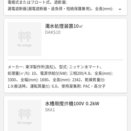
電極式またはフロート式
遮断器
:
漏電遮断器(漏電遮断器・過負荷・短絡保護兼用)
全長(mm)
:
450
全幅(mm)
:
250
全高(mm)
:
400
濁水処理装置10㎥
DAKS10
メーカー
:
東洋製作所(高松)
型式
:
ニッケン水マート
処理量(㎥/h)
:
10
電源供給(V/kW)
:
三相200/4.8
全長(mm)
:
3300
全幅(mm)
:
1880
全高(mm)
:
2342
乾燥質量(t)
:
1.9:搬送時
運転質量(t)
:
6.0
使用凝集剤
:
PAC・高分子
水槽用撹拌機100V 0.2kW
SKA1