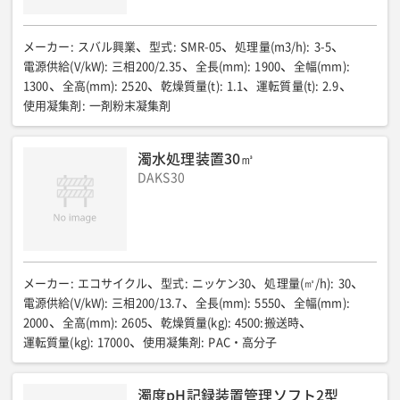
メーカー
:
スバル興業
型式
:
SMR-05
処理量(m3/h)
:
3-5
電源供給(V/kW)
:
三相200/2.35
全長(mm)
:
1900
全幅(mm)
:
1300
全高(mm)
:
2520
乾燥質量(t)
:
1.1
運転質量(t)
:
2.9
使用凝集剤
:
一剤粉末凝集剤
濁水処理装置30㎥
DAKS30
メーカー
:
エコサイクル
型式
:
ニッケン30
処理量(㎥/h)
:
30
電源供給(V/kW)
:
三相200/13.7
全長(mm)
:
5550
全幅(mm)
:
2000
全高(mm)
:
2605
乾燥質量(kg)
:
4500:搬送時
運転質量(kg)
:
17000
使用凝集剤
:
PAC・高分子
濁度pH記録装置管理ソフト2型