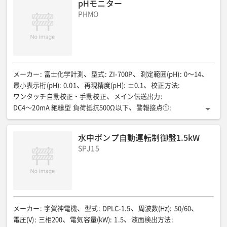
pHモニター
1360
全幅(mm)
:
872
全高(mm)
:
1500
質量(kg)
:
430
PHMO
接続(A)
:
流入口:50/放流口:100
メーカー
:
富士化学計測
型式
:
ZI-700P
測定範囲(pH)
:
0〜14
最小表示桁(pH)
:
0.01
再現精度(pH)
:
±0.1
校正方法
:
ワンタッチ自動校正・手動校正
メイン伝送出力
:
DC4〜20mA 絶縁型 負荷抵抗500Ω以下
警報接点①
:
AL1.4(1a)(2点警報出力)
警報接点②
:
接点容量AC100V3A(抵抗負荷)
周囲温度(℃)
:
-10〜45
水中ポンプ自動運転制御盤1.5kW
相対湿度(%)
:
85以下
消費電力(VA)
:
7以下
電源(V)
:
SPJ15
100(50/60Hz)
寸法(mm)
:
長400×幅400×高1135
質量(kg)
:
20
メーカー
:
宇賀神電機
型式
:
DPLC-1.5
周波数(Hz)
:
50/60
電圧(V)
:
三相200
電気容量(kW)
:
1.5
液面検出方法
: