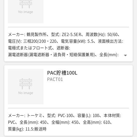
メーカー
:
鶴見製作所
型式
:
ZE2-5.5ER
周波数(Hz)
:
50/60
電圧(V)
:
三相200/200・220
電気容量(kW)
:
5.5
液面検出方法
:
電極式またはフロート式
遮断器
:
漏電遮断器(漏電遮断器・過負荷・短絡保護兼用)
全長(mm)
:
507
全幅(mm)
:
215
全高(mm)
:
730
質量(kg)
:
ー
PAC貯槽100L
PACT01
メーカー
:
トーケミ
型式
:
PVC-100
容量(L)
:
100
本体材質
:
PVC
全長(mm)
:
450
全幅(mm)
:
450
全高(mm)
:
610
質量(kg)
:
11.5:搬送時