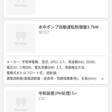
接続(A)
:
流入口50/放流口80
水中ポンプ自動運転制御盤3.7kW
SPJ37
メーカー
:
宇賀神電機
型式
:
DPLC-3.7
周波数(Hz)
:
50/60
電圧(V)
:
三相200
電気容量(kW)
:
3.7
液面検出方法
:
電極式またはフロート式
遮断器
:
漏電遮断器(漏電遮断器・過負荷・短絡保護兼用)
全長(mm)
:
450
全幅(mm)
:
250
全高(mm)
:
450
重量(kg)
:
約12
中和装置(PH処理)3㎥
CS3