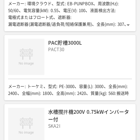
16以下
質量(kg)
:
約1.7
全長(mm)
:
144
全幅(mm)
:
150
メーカー
:
環境クラウド
型式
:
EB-PUNPBOX
周波数(Hz)
:
全高(mm)
:
144
パネルカット 全長(mm)
:
138
50/60
電気容量(kW)
:
0.55
電圧(V)
:
100
液面検出方法
:
パネルカット 全高(mm)
:
138
調節接点
:
上下限2接点
電極式またはフロート式
遮断器
:
接点容量(V/A)
:
AC250/3 抵抗負荷
漏電遮断器(漏電遮断器/過負荷/短絡保護兼用)
全長(mm)
:
307
全幅(mm)
:
164
全高(mm)
:
320
PAC貯槽3000L
PACT30
メーカー
:
トーケミ
型式
:
PE-3000
容量(L)
:
3000
全長(mm)
:
2400
全幅(mm)
:
1800
全高(mm)
:
2420
質量(kg)
:
560:搬送時
水槽撹拌機200V 0.75kWインバータ
ー付
SKA2I