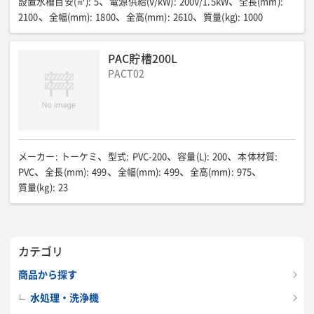
設置水槽目安(㎥)
:
5
電源供給(V/kW)
:
200V/1.5kW
全長(mm)
:
2100
全幅(mm)
:
1800
全高(mm)
:
2610
質量(kg)
:
1000
PAC貯槽200L
PACT02
メーカー
:
トーケミ
型式
:
PVC-200
容量(L)
:
200
本体材質
:
PVC
全長(mm)
:
499
全幅(mm)
:
499
全高(mm)
:
975
質量(kg)
:
23
カテゴリ
商品から探す
水処理・洗浄機