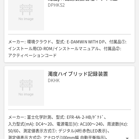
DPHKS2
メーカー
:
環境クラウド
型式
:
E-DAMWIN WITH DP
付属品①
:
インストール用CD-ROM/インストールマニュアル
付属品②
:
アクティベーションコード
濁度ハイブリッド記録装置
DKHK
メーカー
:
富士化学計測
型式
:
EFR-4A-2-HB/ﾀﾞｸﾄﾞ
入力型式(mA)
:
DC4〜20
電源電圧(V)
:
AC100〜240
周波数(Hz)
:
50/60
測定値表示方式①
:
デジタル(4桁赤色LED表示)
測定値表示方式②
:
アナログ(100mm幅 自動平衡指示)