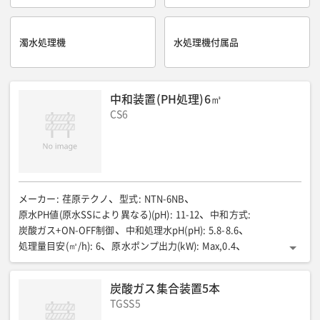
濁水処理機
水処理機付属品
中和装置(PH処理)6㎥
CS6
メーカー
:
荏原テクノ
型式
:
NTN-6NB
原水PH値(原水SSにより異なる)(pH)
:
11-12
中和方式
:
炭酸ガス+ON-OFF制御
中和処理水pH(pH)
:
5.8-8.6
処理量目安(㎥/h)
:
6
原水ポンプ出力(kW)
:
Max,0.4
炭酸ガス気化器出力(W)
:
380
放流ポンプ出力(kW)
:
Max,0.4
総電源容量(V/kW)
:
100/1.2
pH電極
:
ガラス電極
炭酸ガス集合装置5本
炭酸ガスボンベ集合装置
:
ガス取り30kgボンベ2本
全長(mm)
:
TGSS5
950
全幅(mm)
:
610
全高(mm)
:
1050
乾燥質量(kg)
:
150