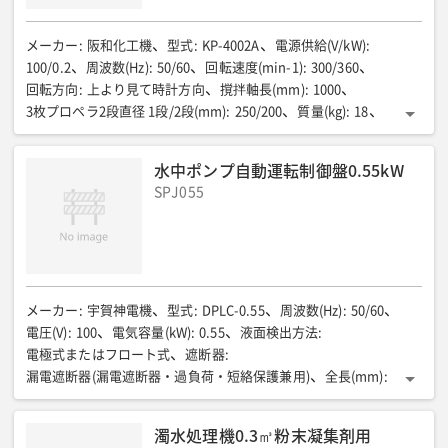
メーカー
:
阪和化工機
型式
:
KP-4002A
電源供給(V/kW)
:
100/0.2
周波数(Hz)
:
50/60
回転速度(min-1)
:
300/360
回転方向
:
上より見て時計方向
撹拌軸長(mm)
:
1000
3枚プロペラ2段直径 1段/2段(mm)
:
250/200
質量(kg)
:
18
設置水槽目安(m3)
:
2.0
水中ポンプ自動運転制御盤0.55kW
SPJ055
メーカー
:
宇賀神電機
型式
:
DPLC-0.55
周波数(Hz)
:
50/60
電圧(V)
:
100
電気容量(kW)
:
0.55
液面検出方法
:
電極式またはフロート式
遮断器
:
漏電遮断器(漏電遮断器・過負荷・短絡保護兼用)
全長(mm)
:
400
全幅(mm)
:
250
全高(mm)
:
450
濁水処理機0.3㎥粉末凝集剤用