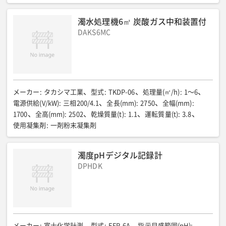
濁水処理機6㎥ 炭酸ガス中和装置付
DAKS6MC
メーカー
:
タカシマ工業
型式
:
TKDP-06
処理量(㎥/h)
:
1〜6
電源供給(V/kW)
:
三相200/4.1
全長(mm)
:
2750
全幅(mm)
:
1700
全高(mm)
:
2502
乾燥質量(t)
:
1.1
運転質量(t)
:
3.8
使用凝集剤
:
一剤粉末凝集剤
濁度pHデジタル記録計
DPHDK
メーカー
:
富士化学計測
型式
:
EFR-6A
指示目盛範囲(pH)
: