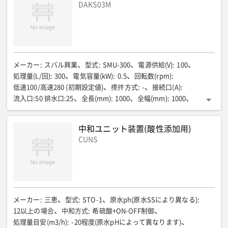
DAKS03M
メーカー
:
スバル興業
型式
:
SMU-300
電源供給(V)
:
100
処理量(L/回)
:
300
電気容量(kW)
:
0.5
回転数(rpm)
:
低速100/高速280 (初期設定値)
攪拌方式
:
-
接続口(A)
:
流入口:50 排水口:25
全長(mm)
:
1000
全幅(mm)
:
1000
全高(mm)
:
1300
乾燥質量(kg)
:
185
運転質量(kg)
:
550
中和ユニット装置(酸性添加用)
CUNS
メーカー
:
三恵
型式
:
STO-1
原水ph(原水SSにより異なる)
:
12以上の場合
中和方式
:
希硫酸+ON-OFF制御
処理量目安(m3/h)
:
-20程度(原水pHによって異なります)