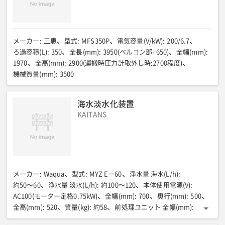
メーカー
:
三恵
型式
:
MFS350P
電気容量(V/kW)
:
200/6.7
ろ過容積(L)
:
350
全長(mm)
:
3950(ベルコン部+650)
全幅(mm)
:
1970
全高(mm)
:
2900(運搬時圧力計取外し時:2700程度)
機械質量(mm)
:
3500
海水淡水化装置
KAITANS
メーカー
:
Waqua
型式
:
MYZ Eー60
浄水量 海水(L/h)
:
約50〜60
浄水量 淡水(L/h)
:
約100〜120
本体使用電源(V)
:
AC100(モーター定格0.75kW)
全幅(mm)
:
700
奥行(mm)
:
500
全高(mm)
:
520
質量(kg)
:
約58
前処理ユニット 全幅(mm)
:
700
前処理ユニット奥行(mm)
:
300
前処理ユニット高さ(mm)
: