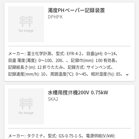
濁度PHペーパー記録装置
DPHPK
メーカー
:
富士化学計測
型式
:
EFR-4-2
目盛(pH)
:
0〜14
目盛 濁度(濁度)
:
0〜100、200、
記録巾(mm)
:
100 有効長
記録紙長さ(m)
:
12 折りたたみ
記録方式
:
サインペン式
記録速度(mm/h)
:
10
周囲温度(℃)
:
0〜45
相対湿度(%)
:
85
消費電力(VA)
:
7.5
電源(V)
:
100
全長(mm)
:
150
全幅(mm)
:
144
全高(mm)
:
144
パネルカット寸法(mm)
:
幅138×高138
水槽用撹拌機200V 0.75kW
質量(kg)
:
1.8
SKA2
メーカー
:
タクミナ
型式
:
GS-0.75-1-S
電源供給(V/kW)
: