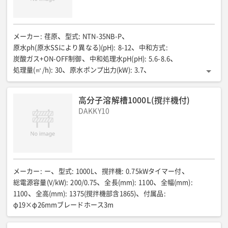
メーカー
:
荏原
型式
:
NTN-35NB-P
原水ph(原水SSにより異なる)(pH)
:
8-12
中和方式
:
炭酸ガス+ON-OFF制御
中和処理水pH(pH)
:
5.6-8.6
処理量(㎥/h)
:
30
原水ポンプ出力(kW)
:
3.7
炭酸ガス気化器出力(W)
:
1200
放流ポンプ出力(kW)
:
3.7
総電源容量(V/kW)
:
200/4.9kw(排水ポンプ別)
pH電極
:
高分子溶解槽1000L(撹拌機付)
ガラス電極1本
炭酸ガスボンベ集合装置
:
DAKKY10
ガス取り30kgボンベ5本
全長(mm)
:
1300
全幅(mm)
:
1500
全高(mm)
:
1400
質量(kg)
:
530
接続(A)
:
流入口:80/放流口:150
本体以外 必要商品①
:
原水槽ノッチタンク(推奨サイズ10〜20㎥程度)
本体以外 必要商品②
:
原水ポンプ3インチ3.7kW
本体以外 必要商品③
:
メーカー
:
ー
型式
:
1000L
撹拌機
:
0.75kWタイマー付
放流ポンプ3インチ3.7kW(自然放流の場合は無し)
総電源容量(V/kW)
:
200/0.75
全長(mm)
:
1100
全幅(mm)
:
本体以外 必要商品④
:
放流槽ノッチタンク(推奨サイズ5㎥程度、
1100
全高(mm)
:
1375(撹拌機部含1865)
付属品
:
本体以外 必要商品⑤
:
現場によって要不要判断)
φ19×φ26mmブレードホース3m