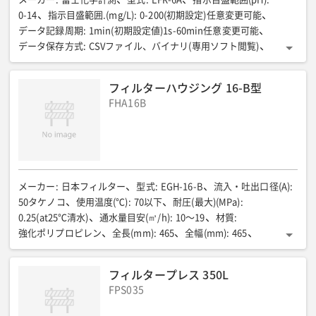
0-14
指示目盛範囲.(mg/L)
:
0-200(初期設定)任意変更可能
データ記録周期
:
1min(初期設定値)1s-60min任意変更可能
データ保存方式
:
CSVファイル、バイナリ(専用ソフト閲覧)
周囲温度(℃)
:
0-50
周囲湿度(%)
:
20-80RH(結露無きこと)
消費電力(VA)
:
25(最大)
使用電圧範囲(V)
:
85-264
全長(mm)
:
フィルターハウジング 16-B型
260
全幅(mm)
:
285
全高(mm)
:
260
付属品
:
FHA16B
2GB SDカード1枚付属
メーカー
:
日本フィルター
型式
:
EGH-16-B
流入・吐出口径(A)
:
50タケノコ
使用温度(℃)
:
70以下
耐圧(最大)(MPa)
:
0.25(at25℃清水)
通水量目安(㎥/h)
:
10〜19
材質
:
強化ポリプロピレン
全長(mm)
:
465
全幅(mm)
:
465
全高 スタンド含む(mm)
:
1275
質量(kg)
:
26
フィルターセット可能本数(本)
:
8(500mm)
フィルタープレス 350L
FPS035