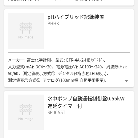
ペン記録方式
:
赤色フェルトペン
記録紙送り速度(mm/h)
:
10-20-40
記録紙
:
pHハイブリッド記録装置
有効記録幅100mm/全長12m/折畳み紙ピッチ40mm
PHHK
データ保存形式
:
CSVファイル出力
データ保存
:
microSDカード保存(本体にカードスロット搭載)
データ記録周期
:
1-2-5-10-30秒/1-2-5-10-30-60分
記録スケール(pH)
:
0〜14/0〜10(100)/0〜20(200)/0〜50等
周囲温度(℃)
:
0〜45
相対湿度(%)
:
85以下
消費電力(VA)
:
16以下
質量(kg)
:
約1.7
全長(mm)
:
144
全幅(mm)
:
150
メーカー
:
富士化学計測
型式
:
EFR-4A-2-HB/ﾀﾞｸﾄﾞ
全高(mm)
:
144
パネルカット 全長(mm)
:
138
入力型式(mA)
:
DC4〜20
電源電圧(V)
:
AC100〜240
周波数(Hz)
:
パネルカット 全高(mm)
:
138
調節接点
:
上下限2接点
50/60
測定値表示方式①
:
デジタル(4桁赤色LED表示)
接点容量(V/A)
:
AC250/3 抵抗負荷
測定値表示方式②
:
アナログ(100mm幅 自動平衡指示)
ペン記録方式
:
赤色フェルトペン
記録紙送り速度(mm/h)
:
10-20-40
記録紙
:
水中ポンプ自動運転制御盤0.55kW
有効記録幅100mm/全長12m/折畳み紙ピッチ40mm
遅延タイマー付
データ保存形式
:
CSVファイル出力
データ保存
:
SPJ055T
microSDカード保存(本体にカードスロット搭載)
データ記録周期
:
1-2-5-10-30秒/1-2-5-10-30-60分
記録スケール(pH)
:
0〜14/0〜10(100)/0〜20(200)/0〜50等
周囲温度(℃)
:
0〜45
相対湿度(%)
:
85以下
消費電力(VA)
: