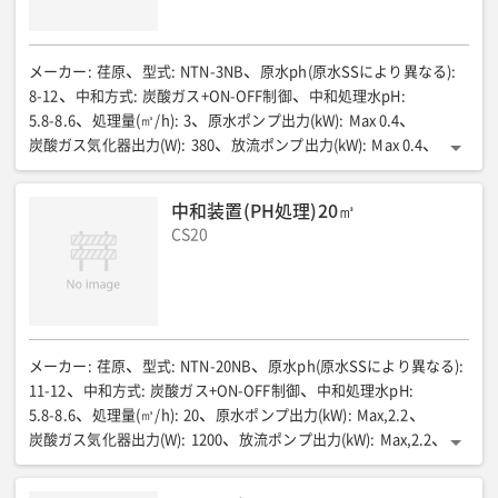
メーカー
:
荏原
型式
:
NTN-3NB
原水ph(原水SSにより異なる)
:
8-12
中和方式
:
炭酸ガス+ON-OFF制御
中和処理水pH
:
5.8-8.6
処理量(㎥/h)
:
3
原水ポンプ出力(kW)
:
Max 0.4
炭酸ガス気化器出力(W)
:
380
放流ポンプ出力(kW)
:
Max 0.4
総電源容量(V/kW)
:
100/0.6
pH電極
:
ガラス電極
炭酸ガスボンベ集合装置
:
ガス取り30kgボンベ 1本
全長(mm)
:
中和装置(PH処理)20㎥
820
全幅(mm)
:
710
全高(mm)
:
743
質量(kg)
:
85
接続(A)
:
CS20
流入口50/放流口50
メーカー
:
荏原
型式
:
NTN-20NB
原水ph(原水SSにより異なる)
:
11-12
中和方式
:
炭酸ガス+ON-OFF制御
中和処理水pH
:
5.8-8.6
処理量(㎥/h)
:
20
原水ポンプ出力(kW)
:
Max,2.2
炭酸ガス気化器出力(W)
:
1200
放流ポンプ出力(kW)
:
Max,2.2
総電源容量(V/kW)
:
200/5.6
pH電極
:
ガラス電極
炭酸ガスボンベ集合装置
:
ガス取り30kgボンベ5本
全長(mm)
: