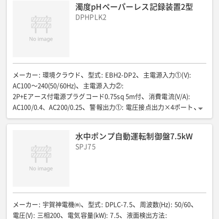
濁度pHペーパーレス記録装置2型
DPHPLK2
メーカー
:
環境クラウド
型式
:
EBH2-DP2
主電源入力①(V)
:
AC100〜240(50/60Hz)
主電源入力②
:
2P+Eアース付電源プラグコード0.75sq 5m付
消費電流(V/A)
:
AC100/0.4、AC200/0.25
警報出力①
:
電圧接点出力×4ポート
警報出力②
:
pHオーバー/アンダー:1ポート
警報出力③
:
濁度オーバー:1ポート/濁度pH共通:2ポート
警報出力④
:
水中ポンプ自動運転制御盤7.5kW
負荷容量:0.5Aを超える場合は適度なサージ吸収回路を附加
SPJ75
警報出力⑤
:
抵抗負荷 125V 2A/DC30V 2A
警報出力⑥
:
誘導負荷 125V 1A/DC30V 1A
排水ポンプ 警報出力①
:
無電圧接点出力×1ポート
排水ポンプ 警報出力②
:
負荷容量:2Aを超える場合は適度なサージ吸収回路を附加のこと
排水ポンプ 警報出力③
:
抵抗負荷 AC110V 7A/DC24V 5A
排水ポンプ 警報出力④
:
誘導負荷 AC110V 5A/DC24V 3A
メーカー
:
宇賀神電機㈱
型式
:
DPLC-7.5
周波数(Hz)
:
50/60
電源ヒューズ EDAM部
:
電圧(V)
:
三相200
電気容量(kW)
:
7.5
液面検出方法
: