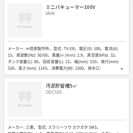
780
前処理ユニット質量(kg)
:
約20
ミニバキューマー100V
MVM
メーカー
:
㈱荏原製作所
型式
:
TV-ER
電圧(V)
:
100
電流(A)
:
15
周波数(Hz)
:
50/60
風量(㎥/min)
:
2.9
真空度(kPa)
:
32
タンク容量(L)
:
80
回収容量(L)
:
13
幅(mm)
:
530
奥行(mm)
:
530
高さ(mm)
:
1145
消費電力(W)
:
1500
排水口
:
25Aタケノコ
重量(kg)
:
65
汚泥貯留槽5㎥
ODCS05
メーカー
:
三恵
型式
:
スラリーソウ カクガタ 5M3