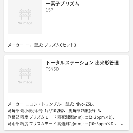
一素子プリズム
1.3〜4000
【測距部】最小表示(m)
:
0.001
1SP
【測距部】<精度>ノンプリズム(mm)
:
±( 3 + 2ppm × D)
【測距部】<精度>一素子プリズム(mm)
:
±( 2 + 2ppm × D)
【電源】バッテリー
:
充電式リチウムイオンバッテリーBDC70
【電源】使用時間(h)
:
最大約36(但し30秒毎の単回測定、20℃の場合)
全長(mm)
:
191
全幅(mm)
:
181
全高(mm)
:
348
質量(kg)
:
約5.7
使用三脚
:
メーカー
:
ー
型式
:
プリズムCセット3
平面
トータルステーション 出来形管理
TSN5D
メーカー
:
ニコン・トリンブル
型式
:
Nivo-Z5L
測角部 最小表示(秒)
:
1/5/10切替
測角部 精度(秒)
:
5
測距部 精度 プリズムモード 精密測距(mm)
:
±(2+2ppm×D)
測距部 精度 プリズムモード 高速測距(mm)
:
±(10+5ppm×D)
測距部 精度 ノンプリズムモード 精密測距(mm)
:
±(3+2ppm×D)