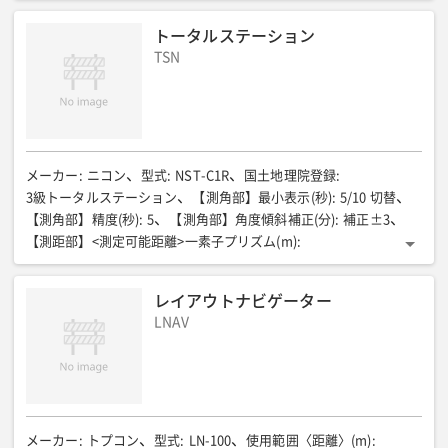
【測距部】<精度>精密測距(mm)
:
±( 2+2ppm × D)
トータルステーション
【測距部】<精度>精密測距(測定距離5m未満時)(mm)
:
TSN
±(5+2ppm×D)
【測距部】<精度>高速測距(mm)
:
±( 10 + 5ppm × D)
【電源】バッテリー
:
充電式リチウムイオンバッテリー
【電源】使用時間(h)
:
約14( 30秒毎測距測角)
【電源】充電時間(h)
:
約5
その他機能
:
座標データ最大1万点まで入力可能器械点設置機能、測設機能他
防塵性能
:
IP55
動作温度範囲(℃)
:
-20〜50
全長(mm)
:
173
メーカー
:
ニコン
型式
:
NST-C1R
国土地理院登録
:
全幅(mm)
:
168
全高(mm)
:
335
質量(kg)
:
4.9(バッテリ含む)
3級トータルステーション
【測角部】最小表示(秒)
:
5/10 切替
使用三脚
:
平面
【測角部】精度(秒)
:
5
【測角部】角度傾斜補正(分)
:
補正±3
【測距部】<測定可能距離>ピンポールプリズム(m)
:
ー
【測距部】<測定可能距離>一素子プリズム(m)
:
1.5〜2000(気象条件良好時)
【測距部】<精度>精密測距(mm)
:
±( 3 + 2ppm × D)
【測距部】<精度>高速測距(mm)
:
レイアウトナビゲーター
±( 10 + 3ppm × D)
【電源】バッテリー
:
LNAV
単3 ニッケル水素電池4 本
【電源】使用時間(h)
:
最大約15(但し、30秒毎測距、測角の場合)
【電源】充電時間(h)
:
約7
防塵性能
:
IP55
動作温度範囲(℃)
:
-20〜50
全長(mm)
:
173
全幅(mm)
:
168
全高(mm)
:
335
質量(kg)
:
約4.8
使用三脚
:
平面
メーカー
:
トプコン
型式
:
LN-100
使用範囲〈距離〉(m)
: