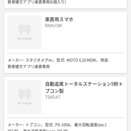
n 5.0 (Bluetooth Low Energy) クラス1、通信可能範囲 50m、
鉄骨建方アプリ楽直専用(6個入り)
電源部
:
標準バッテリー BDC72 リチウム電池/連続使用時間(20 ℃)約5時
楽直用スマホ
間
RAKUSM
全長(mm)
:
185
全幅(mm)
:
198
全高(mm)
:
322
質量(kg)
:
約4.0(バッテリー含む)
使用温度範囲
:
使用温度範囲 -20〜+50℃(結露しないこと)、保存温度範囲 -30〜+6
0℃(結露しないこと)
耐環境性
:
防塵・防水性 IP65
その他
:
バッテリー×2/充電器×1/キャンディーミラー×1/ピンポール20㎝
メーカー
:
スタジオメグ㈱
型式
:
MOTO G10 MDM
用途
:
×2/石突×1
鉄骨建方アプリ楽直専用
自動追尾トータルステーション5秒ト
プコン製
TSN5AT
メーカー
:
トプコン
型式
:
PS-105A
最大回転速度(sec)
: