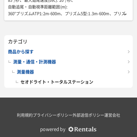
85°/秒
最大追尾速度(sec)
:
20°/秒
自動追尾・自動視準距離範囲(m)
:
360°プリズムATP1:2m-600m、プリズム5型:1.3m-600m、プリズ
ム2型1.3m-1000m
＜測角部＞表示単位(sec)
:
1/5
＜測角部＞測角精度(sec)
:
5
＜測角部＞角度補正装置
:
2軸自動補正、補正範囲:±6'
カテゴリ
＜測距部精度＞精密測距
:
-
＜測距部精度＞高速測距
:
-
＜測距時間＞精密測距(sec)
:
-
＜測距時間＞高速測距(sec)
:
-
商品から探す
＜プリズムモード＞測距範囲(m)
:
360°プリズムATP1:1.3m-1000m、プリズム5型:1.3m-500m、 プリ
測量・通信・計測機器
ズム2型×1:1.3m-5000m(気象条件良好時6000m)、 プリズム2型×
測量機器
3:-8000m(気象条件良好時10000m)
＜プリズムモード＞測距精度
:
(1.5+2ppm×D)mm
セオドライト・トータルステーション
＜反射シート＞測距範囲(m)
:
RS90N-K:1.3m-500m、RS50N-K:1.3m-300m、RS10N-K:1.3m-100
m
＜反射シート＞測距精度
:
(2+2ppm×D)mm
＜ノンプリズムモード＞測距範囲(m)
:
利用規約
プライバシーポリシー
外部送信ポリシー
運営会社
白色面:0.3m-1000m(気象条件良好時)
＜ノンプリズムモード＞測距精度
:
powered by
(2+2ppm×D)mm(D:0.66-200m)
使用三脚
:
-