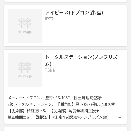
アイピース(トプコン製2型)
IPT2
トータルステーション(ノンプリズ
ム)
TSNN
メーカー
:
トプコン
型式
:
ES-105F
国土地理院登録
:
2級トータルステーション
【測角部】最小表示(秒)
:
5/10切替
【測角部】精度(秒)
:
5
【測角部】角度傾斜補正(分)
:
補正範囲±6
【測距部】<測定可能距離>ノンプリズム(m)
:
0.3〜500
【測距部】<測定可能距離>ピンポールプリズム(m)
:
1.3〜500
【測距部】<測定可能距離>一素子プリズム(m)
: