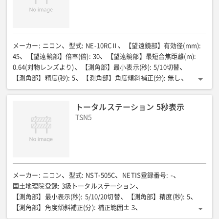
メーカー
:
ニコン
型式
:
NE-10RCⅡ
【望遠鏡部】有効径(mm)
:
45
【望遠鏡部】倍率(倍)
:
30
【望遠鏡部】最短合焦距離(m)
:
0.64(対物レンズより)
【測角部】最小表示(秒)
:
5/10切替
【測角部】精度(秒)
:
5
【測角部】角度傾斜補正(分)
:
無し
【測角部】表示部
:
両面表示
レーザーポインター
:
無し
電源
:
単三形乾電池(6本)
電池使用時間(h)
:
22
防塵性能
:
IP55
トータルステーション 5秒表示
動作温度設定範囲(℃)
:
-20〜50
全長(mm)
:
172
全幅(mm)
:
TSN5
153.5
全高(mm)
:
332.5
質量(kg)
:
4.5
使用三脚
:
平面
メーカー
:
ニコン
型式
:
NST-505C
NETIS登録番号
:
-
国土地理院登録
:
3級トータルステーション
【測角部】最小表示(秒)
:
5/10/20切替
【測角部】精度(秒)
:
5
【測角部】角度傾斜補正(分)
:
補正範囲± 3
【測距部】<測定可能距離>一素子プリズム(m)
:
4000