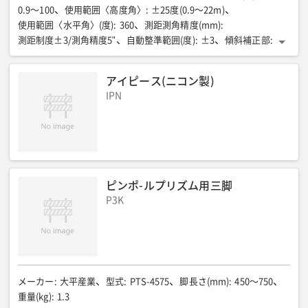
0.9〜100
使用範囲〈高度角〉
:
±25度(0.9〜22m)
使用範囲〈水平角〉(度)
:
360
測距測角精度(mm)
:
測距制度±3/測角精度5"
自動整準範囲(度)
:
±3
傾斜補正部
:
方式:液体式2軸傾斜センサー 補正範囲:±6'
自動追尾部〈自動追尾可能距離〉(m)
:
0.9〜100
アイピース(ニコン製)
自動追尾部〈駆動範囲〉(度)
:
360(水平方向)
IPN
自動追尾部〈最高回転速度〉
:
60度/秒(10rpm)
標準バッテリー
:
BDC70 リチウムイオン電池
連続使用時間
:
(20℃)約5時間
防塵・防水保護等級
:
IP65
全長(mm)
:
196
全幅(mm)
:
185
全高(mm)
:
295
質量(kg)
:
約4
使用範囲〈高角度〉(度)
:
ー
使用温度範囲(℃)
:
ー
ピンポ-ルプリズム用三脚
P3K
メーカー
:
大平産業
型式
:
PTS-4575
脚長さ(mm)
:
450〜750
重量(kg)
:
1.3