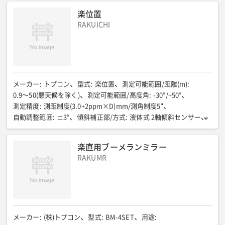
測距部 精度 ノンプリズムモード 高速測距(mm)
:
楽位置
±(10+5ppm×D)
測距部 測距時間 プリズムモード 精密測距(秒)
:
RAKUICHI
1.0
測距部 測距時間 プリズムモード 高速測距(秒)
:
0.5
測距部 測距時間 ノンプリズムモード 精密測距(秒)
:
1.0
測距部 測距時間 ノンプリズムモード 高速測距(秒)
:
0.5
測距部 測距範囲 プリズムモード①(m)
:
1素子プリズム:1.5〜5000
測距部 測距範囲 プリズムモード②(ｍ)
:
レフシート(5cm角):300
メーカー
:
トプコン
型式
:
楽位置
測定可能範囲/距離(m)
:
測距離 測距範囲 ノンプリズムモード(ｍ)
:
0.9〜50(悪天候を除く)
測定可能範囲/高度角
:
-30°/+50°
1.5〜800(コダックグレー90%)
表示部①
:
測定精度
:
測距制度(3.0+2ppm×D)mm/測角制度5"
グラフィック表示(640×480ドット屋外仕様カラー
表示部②
:
自動調整範囲
:
±3°
傾斜補正部/方式
:
液体式 2軸傾斜センサー
正反両側配置/バックライト照明付)
データ通信①
:
傾斜補正部/補正範囲
:
±6'
自動追尾部(m)
:
RS-232Cケーブル/USBメモリー/USBケーブル
データ通信②
:
自動追尾可能距離0.9〜50
モーター駆動部/駆動範囲
:
楽直用ブーメランミラー
Bluetooth(クラス1)/Wi-Fi
バッテリー使用時間①(h)
:
360°(水平方向)
モーター駆動部/最高回転速度(度/秒)
:
RAKUMR
約7(連続測距測角)
バッテリー使用時間②(h)
:
60/10rpm
ガイドライト
:
約12(30秒毎測距測角/AF使用)
バッテリー使用時間③(h)
:
光源 発光ダイオード(LED)(赤626nm/緑524nm)、視認可能範囲 水
約14(連続測角のみ)
全長(mm)
:
206
全幅(mm)
:
169
平8°以上(全幅:7m、距離50mにて)
全高(mm)
:
318
質量(kg)
:
4.4
レーザー求心部
:
光源 レーザーダイオード(クラス2)、波長 635nm、
通信部
:
W-LAN 802.11 n/b/g 対応、通信可能範囲 50m、Bluetooth Versio
メーカー
:
(株)トプコン
型式
:
BM-4SET
用途
: