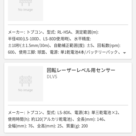
メーカー
:
トプコン
型式
:
RL-H5A
測定範囲(m)
:
半径400(LS-100D、LS-80D使用時)
水平精度
:
±10秒(±1.5mm/30m)
自動補正範囲(度)
:
±5
回転数(rpm)
:
600
使用三脚
:
球面
電源
:
単1乾電池4本/バッテリーパック
電池使用時間(h)
:
約100/約60
全長(mm)
:
172
全幅(mm)
:
211
全高(mm)
:
205
質量(kg)
:
回転レーザーレベル用センサー
2.3(乾電池含む)/ 2.5(バッテリーパック含む)
DLVS
メーカー
:
トプコン
型式
:
LS-80X
電源(本)
:
単三乾電池×2
使用時間(h)
:
約120(アルカリ乾電池)
全長(mm)
:
146
全幅(mm)
:
76
全高(mm)
:
25
質量(g)
:
200