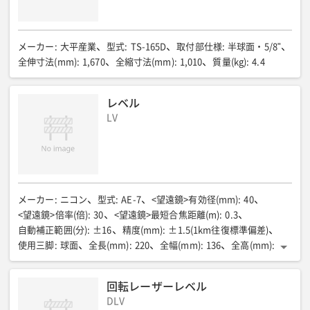
メーカー
:
大平産業
型式
:
TS-165D
取付部仕様
:
半球面・5/8"
全伸寸法(mm)
:
1,670
全縮寸法(mm)
:
1,010
質量(kg)
:
4.4
レベル
LV
メーカー
:
ニコン
型式
:
AE-7
<望遠鏡>有効径(mm)
:
40
<望遠鏡>倍率(倍)
:
30
<望遠鏡>最短合焦距離(m)
:
0.3
自動補正範囲(分)
:
±16
精度(mm)
:
±1.5(1km往復標準偏差)
使用三脚
:
球面
全長(mm)
:
220
全幅(mm)
:
136
全高(mm)
:
142
質量(kg)
:
1.7
国土地理院認定
:
3級水準儀
回転レーザーレベル
DLV