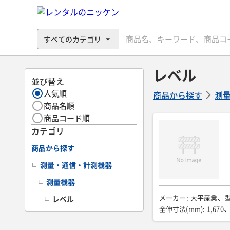
レベル
並び替え
人気順
商品から探す
測
商品名順
商品コード順
カテゴリ
商品から探す
測量・通信・計測機器
測量機器
メーカー
:
大平産業
レベル
全伸寸法(mm)
:
1,670