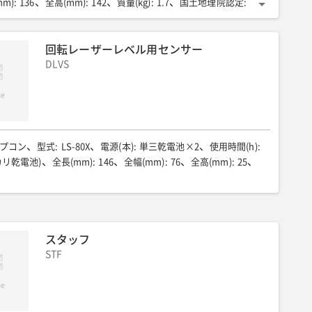
mm)
:
136
全高(mm)
:
142
質量(kg)
:
1.7
国土地理院認定
:
回転レーザーレベル用センサー
DLVS
プコン
型式
:
LS-80X
電源(本)
:
単三乾電池×2
使用時間(h)
:
カリ乾電池)
全長(mm)
:
146
全幅(mm)
:
76
全高(mm)
:
25
スタッフ
STF