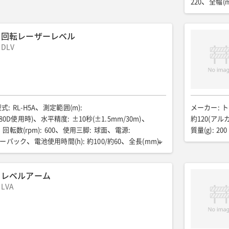
220
全幅(
3級水準儀
回転レーザーレベル
DLV
型式
:
RL-H5A
測定範囲(m)
:
メーカー
:
ト
-80D使用時)
水平精度
:
±10秒(±1.5mm/30m)
約120(アル
回転数(rpm)
:
600
使用三脚
:
球面
電源
:
質量(g)
:
200
リーパック
電池使用時間(h)
:
約100/約60
全長(mm)
:
全高(mm)
:
205
質量(kg)
:
5(バッテリーパック含む)
レベルアーム
LVA