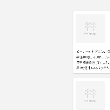
メーカー
:
トプコン
半径400(LS-100D、LS
自動補正範囲(度)
:
±5
単1乾電池4本/バッテ
172
全幅(mm)
:
211
2.3(乾電池含む)/ 2.