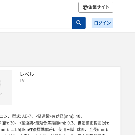
企業サイト
ログイン
レベル
LV
コン
型式
:
AE-7
<望遠鏡>有効径(mm)
:
40
(倍)
:
30
<望遠鏡>最短合焦距離(m)
:
0.3
自動補正範囲(分)
:
mm)
:
±1.5(1km往復標準偏差)
使用三脚
:
球面
全長(mm)
: