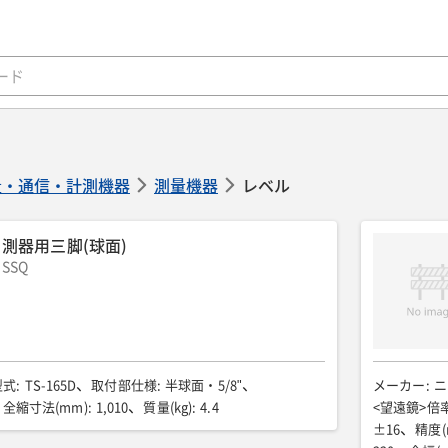
量・通信・計測機器
測量機器
レベル
測器用三脚(球面)
SSQ
型式
:
TS-165D
取付部仕様
:
半球面・5/8"
メーカー
:
ニ
全縮寸法(mm)
:
1,010
質量(kg)
:
4.4
<望遠鏡>倍率
±16
精度(