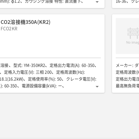
mm)
:
φ1.2
ガウジング溶接 特性
:
直流垂下
16-36
クレ
(kW)
:
11.9
ガウジング溶接 定格電流電圧(A/V)
:
全高(mm)
:
7
 電流調整範囲(A)
:
100〜400
溶接用キャブ
CO2溶接機350A(KR2)
率(%)
:
50
ガウジング溶接 適用ワイヤ径(mm)
:
性
FCO2KR
:
直流定電流
手溶接 定格出力(kW)
:
10.5
V)
:
320/32.8
手溶接 電流調整範囲(A)
:
50〜350
60
手溶接 適用溶接棒(mm)
:
φ2.6-8.0
0
交流出力 相数
:
単相(2線式)
)
:
3
交流出力 定格電圧(V)
:
100
交流出力 力率
:
1
油/40
全長(mm)
:
1615
全幅(mm)
:
720
全高(mm)
:
ク溶接
型式
:
YM-350KR2
定格出力電流(A)
:
60-350
メーカー
:
ダ
7
騒音値LWA(dB)
:
92
排ガス規制
:
第3次
定格入力電圧(V)
:
三相 200
定格周波数(Hz)
:
定格周波数(H
18.1(16.2kW)
定格使用率(%)
:
50
クレータ電圧(V)
:
定格出力電圧(
)
:
60-350
電源設備容量(kVA)
:
ー
最高無負荷電
ー
出力側ケーブル(SQ)
:
ー
全長(mm)
:
380
クレータ電圧(
mm)
:
730
質量(kg)
:
95
オプション品
:
103
電源設
20m/CO2延長ケーブル20m
出力側ケーブ
:
ー
ワイヤー送給装置 ケーブル長
:
ー
(0.8) 0.9 1.0 
溶接トーチ 電流(A)
:
ー
溶接トーチ 使用率(%)
:
ー
送給機重量(k
ガス調整器 型式
:
ー
溶接トーチ電
トーチ使用率