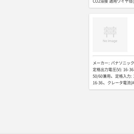
CO2溶接 適用ワイヤ径(
ガウジング溶接 定格出力
350/34
ガウジング溶接
ガウジング溶接 定格使用
φ4.0〜8.0
手溶接 特
手溶接 定格電流電圧(A/
手溶接 定格使用率(%)
:
交流出力 周波数(Hz)
:
6
交流出力 定格出力(kVA
燃料/タンク容量(L)
:
軽
メーカー
:
パナソニッ
980
運転質量(kg)
:
60
定格出力電圧(V)
:
16-36
50/60兼用
定格入力
:
16-36
クレータ電流(A
入力側ケーブル(SQ)
:
全幅(mm)
:
530
全高(
溶接用キャブタイヤWCT
ワイヤー送給装置 型式
溶接トーチ 型式
:
ー
溶接トーチ 長さ(m)
:
ー