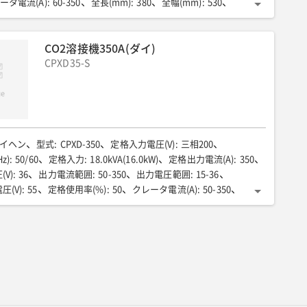
ータ電流(A)
:
60-350
全長(mm)
:
380
全幅(mm)
:
530
30
質量(kg)
:
95
オプション品
:
タイヤWCT20m/CO2延長ケーブル20m
CO2溶接機350A(ダイ)
CPXD35-S
イヘン
型式
:
CPXD-350
定格入力電圧(V)
:
三相200
z)
:
50/60
定格入力
:
18.0kVA(16.0kW)
定格出力電流(A)
:
350
V)
:
36
出力電流範囲
:
50-350
出力電圧範囲
:
15-36
圧(V)
:
55
定格使用率(%)
:
50
クレータ電流(A)
:
50-350
V)
:
15-36
電源外形寸法(mm)
:
372×690×659
質量(kg)
:
備容量(kVA)
:
18
入力側ケーブル(SQ)
:
8-14
ル(SQ)
:
38-60
送給機
:
CM-2302
送給機適用ワイヤー径
:
1.2 (1.4)(1.6)
送給機寸法(mm)
:
200×455×292
g)
:
10
溶接トーチ型式
:
BT3500-30, BT3510-30
流(A)
:
350
トーチ適用ワイヤー径
:
(0.9 1.0) 1.2 (1.4)
(%)
:
30 | 60
トーチ長さ(m)
:
3 (4.5)