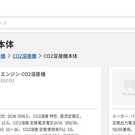
本体
接機
CO2溶接機
CO2溶接機本体
エンジン CO2溶接機
EGCO2
型式
:
DCW-350LS
CO2溶接 特性
:
直流定電圧
メーカー
:
パ
12.6
CO2溶接 定格電流電圧(A/V)
:
350/36
定格出力電圧(
V)
:
15〜36
CO2溶接 定格使用率(%)
:
50
50/60兼用