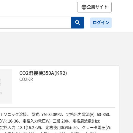
企業サイト
ログイン
CO2溶接機350A(KR2)
CO2KR
ナソニック溶接
型式
:
YM-350KR2
定格出力電流(A)
:
60-350
V)
:
16-36
定格入力電圧(V)
:
三相 200
定格周波数(Hz)
:
定格入力
:
18.1(16.2kW)
定格使用率(%)
:
50
クレータ電圧(V)
: