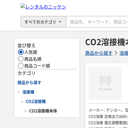
CO2溶接機
並び替え
人気順
商品から探す
溶
商品名順
商品コード順
カテゴリ
商品から探す
溶接機
CO2溶接機
メーカー
:
デンヨー
CO2溶接機本体
CO2溶接 定格出力(kW)
:
CO2溶接 電圧調整範囲(