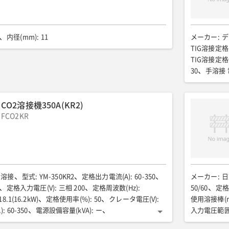
内径(mm)
:
11
メーカー
:
デ
TIG溶接定格
TIG溶接定格
30
手溶接 
手溶接 適用
交流出力 定格
CO2溶接機350A(KR2)
軽油/31
全
FCO2KR
運転質量(kg)
ク溶接
型式
:
YM-350KR2
定格出力電流(A)
:
60-350
メーカー
:
日
定格入力電圧(V)
:
三相 200
定格周波数(Hz)
:
50/60
定格
18.1(16.2kW)
定格使用率(%)
:
50
クレータ電圧(V)
:
使用溶接棒(
)
:
60-350
電源設備容量(kVA)
:
ー
入力電圧範囲(
ー
出力側ケーブル(SQ)
:
ー
全長(mm)
:
380
一次側コード