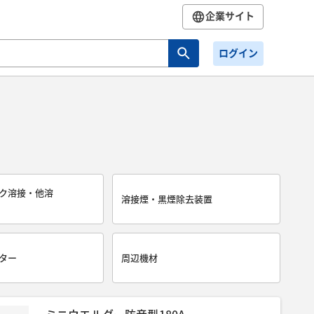
企業サイト
ログイン
ク溶接・他溶
溶接煙・黒煙除去装置
ター
周辺機材