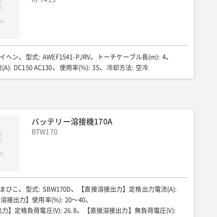
イヘン
型式
:
AWEF1541-PJRV
トーチケーブル長(m)
:
4
A)
:
DC150 AC130
使用率(%)
:
35
冷却方法
:
空冷
バッテリー溶接機170A
BTW170
まびこ
型式
:
SBW170D
【直接溶接出力】定格出力電流(A)
:
溶接出力】使用率(%)
:
20〜40
力】定格負荷電圧(V)
:
26.8
【直接溶接出力】無負荷電圧(V)
: