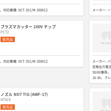
)
:
3
交流出力 定格電圧(V)
:
100
交流出力 力率
:
1
油/40
全長(mm)
:
1615
全幅(mm)
:
720
全高(mm)
:
対応機種
:
DCT-35C/M-3500C2
メーカー
:
ー
7
騒音値LWA(dB)
:
92
排ガス規制
:
第3次
プラズマカッター 200V チップ
PCT2
販売品
対応機種
:
DCT-35C/M-3500C2
メーカー
:
パ
定格出力電圧(
50/60兼用
16-36
クレ
全高(mm)
:
7
溶接用キャブ
ノズル NO7 TIG (AWF-17)
HTIG9
販売品