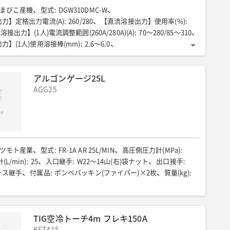
まびこ産機
型式
:
DGW310DMC-W
力】定格出力電流(A)
:
260/280
【直流溶接出力】使用率(%)
:
接出力】(1人)電流調整範囲(260A/280A)(A)
:
70〜280/85〜310
力】(1人)使用溶接棒(mm)
:
2.6〜6.0
】(2人)電流調整範囲(260A/280A)(A)
:
35〜150/45〜160
力】(2人)使用溶接棒(mm)
:
2.0〜4.0
アルゴンゲージ25L
力】(エコ・eモード)電流調整範囲(A)
:
30〜160
力】(エコ・eモード)使用溶接棒(mm)
AGG25
:
2.0〜4.0
定格周波数(Hz)
:
50/60
【交流出力】(三相)定格出力(kVA)
:
9.9
三相) 定格電圧(V)
:
200/220
【交流出力】(三相)定格力率(%)
:
力】(単相)定格出力(kVA)
:
6/8
【交流出力】(単相)定格電圧(V)
:
00/220
【交流出力】(単相)定格力率(%)
:
100
(単相)専用端子
:
3.0kVA×1
【交流出力】(単相)コンセント
:
ツモト産業
型式
:
FR-1A AR 25L/MIN
高圧側圧力計(MPa)
:
燃料/タンク容量(L)
:
軽油/37
燃料消費量(L/h)
:
(L/min)
:
25
入口継手
:
W22〜14山(右)袋ナット
出口接手
:
.2)
排ガス規制
:
第2次
全長(mm)
:
1410
全幅(mm)
:
566
ホース継手
付属品
:
ボンベパッキン(ファイバー)×2枚
質量(kg)
:
870(キャスター付)
運転質量(kg)
:
392
騒音値LwA(dB)
:
)
騒音値7m(dB(A))
:
63/65(エコ時58)
低騒音型
:
超低騒音
TIG空冷トーチ4m フレキ150A
KFT415