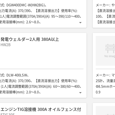
型式
:
DGW400DMC-W(HW2BG)
メーカー
:
や
力電流(A)
:
370/390
【直流溶接出力】使用率(%)
:
【直流溶接出
)電流調整範囲(370A/390A)(A)
:
95〜390/110〜400
100
【直流溶
使用溶接棒(mm)
:
2.6〜8.0
【直流溶接出
調整範囲(180A/200A)(A)
:
50〜200/60〜210
【直流溶接出力
使用溶接棒(mm)
:
2.0〜4.0
【直流溶接出
発電ウェルダー2人用 380A以上
eモード)電流調整範囲(A)
:
40〜240
【直流溶接出
eモード)使用溶接棒(mm)
HW2B
:
2.0〜5.0
【直流溶接出
Hz)
:
50/60
【交流出力】(三相)定格出力(kVA)
:
【交流出力】
) 定格電圧(V)
:
200/220
【交流出力】(
力率(%)
:
80
【交流出力】(単相)定格出力(kVA)
:
80
【交流出
単相)定格電圧(V)
:
100/110〜200/220
100/110 〜 2
力率(%)
:
100
【交流出力】(単相)専用端子
:
【交流出力】
型式
:
DLW-400LSW
メーカー
:
マ
】(単相)コンセント
:
1.5kVA×4
燃料/タンク容量(L)
:
1.5kVA×2
力電流(A)
:
370/390
【直流溶接出力】使用率(%)
:
25計
流量計
h)
:
溶接(使用率60%時)約3.7
排ガス規制
:
第3次
2.11(エコ時1
人)電流調整範囲(370A/390A)(A)
:
60〜380/60〜400
Φ8.5mm
(mm)
:
635
全高(mm)
:
890(キャスター付)
全高(mm)
:
使用溶接棒(mm)
:
2.0〜8.0
0.9
付)
騒音値LWA(dB)
:
91
騒音値7m(dB(A))
:
89(エコ時62
調整範囲(185A/195A)(A)
:
30〜190/30〜200
低騒音型
:
超低騒音
使用溶接棒(mm)
:
2.0〜4.0
調整範囲(185A/195A)(A)
:
ー
エンジンTIG溶接機 300A オイルフェンス付
Hz)
:
50/60
【交流出力】(三相)定格出力(kVA)
:
15
電圧(V)
ETIG30F
:
200/220
【交流出力】(三相)定格力率(%)
: