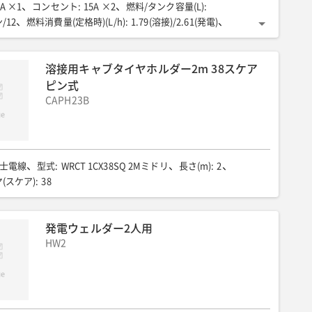
0A ×1
コンセント
:
15A ×2
燃料/タンク容量(L)
:
/12
燃料消費量(定格時)(L/h)
:
1.79(溶接)/2.61(発電)
89
全幅(mm)
:
498
全高(mm)
:
625
乾燥重量(kg)
:
79
B)
:
87
騒音値7m(dB(A))
:
59
低騒音型
:
超低騒音
溶接用キャブタイヤホルダー2m 38スケア
ピン式
CAPH23B
士電線
型式
:
WRCT 1CX38SQ 2Mミドリ
長さ(m)
:
2
(スケア)
:
38
発電ウェルダー2人用
HW2