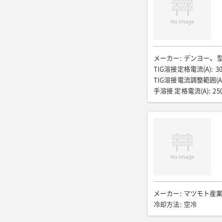
80
【交流出力】(単相)
【交流出力】(単相)定格
100
【交流出力】(単
1.5×4
燃料/タンク容量
排ガス規制
:
第3次
全
メーカー
:
デンヨー
運転質量(kg)
:
521
騒音
TIG溶接定格電流(A)
:
3
低騒音型
:
超低騒音
TIG溶接電流調整範囲(A
手溶接 定格電流(A)
:
25
4〜250
手溶接 定格使
交流出力 周波数(Hz)
:
5
交流出力 定格電圧(V)
:
全幅(mm)
:
630
全高(
騒音値/溶接定格負荷時/7m
メーカー
:
マツモト産
冷却方法
:
空冷