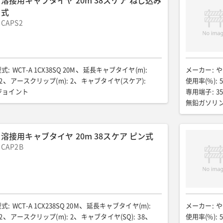
溶接用キャブタイヤ 20m 38スケア ねじ込み
式
CAPS2
型式
:
WCT-A 1CX38SQ 20M
延長キャブタイヤ(m)
:
メーカー
:
や
2
アースクリップ(m)
:
2
キャブタイヤ(スケア)
:
使用率(%)
:
5
ジョイント
専用端子
:
3
無鉛ガソリン
全幅(mm)
:
5
騒音値7m(dB
溶接用キャブタイヤ 20m 38スケア ピン式
CAP2B
型式
:
WCT-A 1CX238SQ 20M
延長キャブタイヤ(m)
:
メーカー
:
や
2
アースクリップ(m)
:
2
キャブタイヤ(SQ)
:
38
使用率(%)
:
5