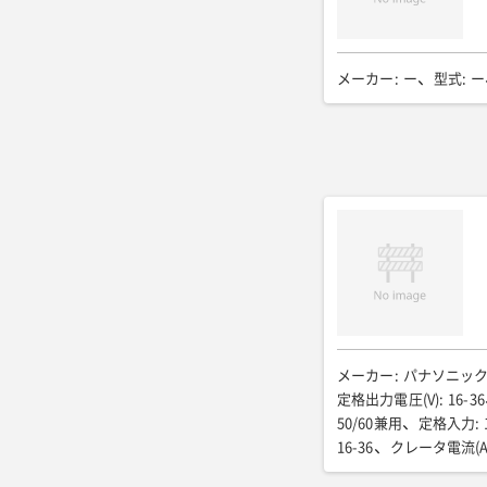
メーカー
:
ー
型式
:
ー
メーカー
:
パナソニッ
定格出力電圧(V)
:
16-36
50/60兼用
定格入力
:
16-36
クレータ電流(A
入力側ケーブル(SQ)
: