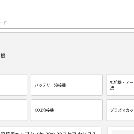
接機
る
抵抗機・アー
バッテリー溶接機
接
CO2溶接機
プラズマカッ