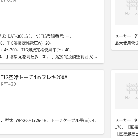
定格出力(kVA)
:
9.0/9.9
電圧(V)
:
100/110
【交流出力】(単相)定格力率(%)
:
相)専用端子
:
3.0×1
【交流出力】(単相)コンセント
:
(L)
:
軽油/42
燃料消費量(L/h)
:
3.14/3.69
長(mm)
:
1520
全幅(mm)
:
700
全高(mm)
:
770
型式
:
DAT-300LSE
NETIS登録番号
:
ー
メーカー
:
ダ
値LwA(dB)
:
91
騒音値7m(dB(A))
:
64/67
00
TIG溶接定格電圧(V)
:
20
最大使用電流(
)
:
4〜300
TIG溶接定格使用率(%)
:
40
0
手溶接 定格電圧(V)
:
30
手溶接 電流調整範囲(A)
:
用率(%)
:
40
手溶接 適用溶接棒径(mm)
:
φ2.0〜5.0
0/60
交流出力 定格出力(kVA)
:
3.0
TIG空冷トーチ4mフレキ200A
100
燃料/タンク容量(L)
:
軽油/31
全長(mm)
:
1330
mm)
KFT420
:
1065
運転質量(kg)
:
391
(dB(A))
:
58
業
型式
:
WP-200-1726-4R
トーチケーブル長(m)
:
4
メーカー
:
や
170
【直接
【直接溶接出