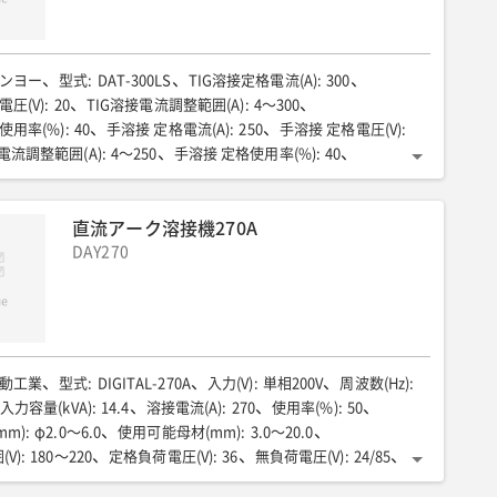
ンヨー
型式
:
DAT-300LS
TIG溶接定格電流(A)
:
300
電圧(V)
:
20
TIG溶接電流調整範囲(A)
:
4〜300
使用率(%)
:
40
手溶接 定格電流(A)
:
250
手溶接 定格電圧(V)
:
電流調整範囲(A)
:
4〜250
手溶接 定格使用率(%)
:
40
溶接棒径(mm)
:
φ2.0〜5.0
交流出力 周波数(Hz)
:
50/60
出力(kVA)
:
3
交流出力 定格電圧(V)
:
100
燃料/タンク容量(L)
:
直流アーク溶接機270A
長(mm)
:
1320
全幅(mm)
:
630
全高(mm)
:
1000
:
372
騒音値(溶接定格負荷時)7m(dB(A))
DAY270
:
59
動工業
型式
:
DIGITAL-270A
入力(V)
:
単相200V
周波数(Hz)
:
入力容量(kVA)
:
14.4
溶接電流(A)
:
270
使用率(%)
:
50
mm)
:
φ2.0〜6.0
使用可能母材(mm)
:
3.0〜20.0
V)
:
180〜220
定格負荷電圧(V)
:
36
無負荷電圧(V)
:
24/85
(m)
:
5
全長(mm)
:
490
全幅(mm)
:
215
全高(mm)
:
280