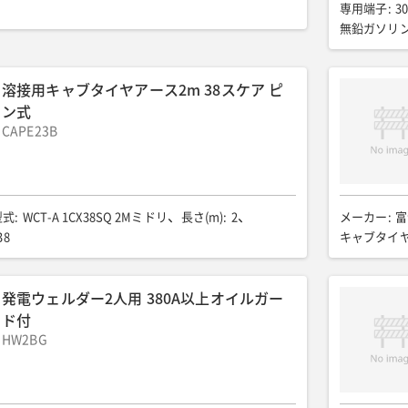
ト
専用端子
:
3
無鉛ガソリン
全長(mm)
:
6
騒音値LwA(d
溶接用キャブタイヤアース2m 38スケア ピ
ン式
CAPE23B
型式
:
WCT-A 1CX38SQ 2Mミドリ
長さ(m)
:
2
メーカー
:
富
38
キャブタイヤ
発電ウェルダー2人用 380A以上オイルガー
ド付
HW2BG