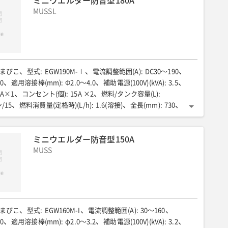
ミニウエルダー防音型180A
MUSSL
まびこ
型式
:
EGW190M-Ⅰ
電流調整範囲(A)
:
DC30〜190
0
適用溶接棒(mm)
:
Φ2.0〜4.0
補助電源(100V)(kVA)
:
3.5
5A×1
コンセント(個)
:
15A ×2
燃料/タンク容量(L)
:
/15
燃料消費量(定格時)(L/h)
:
1.6(溶接)
全長(mm)
:
730
45
全高(mm)
:
647
乾燥重量(kg)
:
96
騒音値LwA(dB)
:
88
(A))
:
60
低騒音型
:
超低騒音
ミニウエルダー防音型150A
MUSS
まびこ
型式
:
EGW160M-I
電流調整範囲(A)
:
30〜160
0
適用溶接棒(mm)
:
φ2.0〜3.2
補助電源(100V)(kVA)
:
3.2