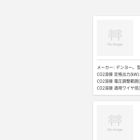
メーカー
:
デンヨー
CO2溶接 定格出力(kW)
:
CO2溶接 電圧調整範囲(
CO2溶接 適用ワイヤ径(
ガウジング溶接 定格出力
350/34
ガウジング溶接
ガウジング溶接 定格使用
φ4.0〜8.0
手溶接 特
手溶接 定格電流電圧(A/
手溶接 定格使用率(%)
:
交流出力 周波数(Hz)
:
6