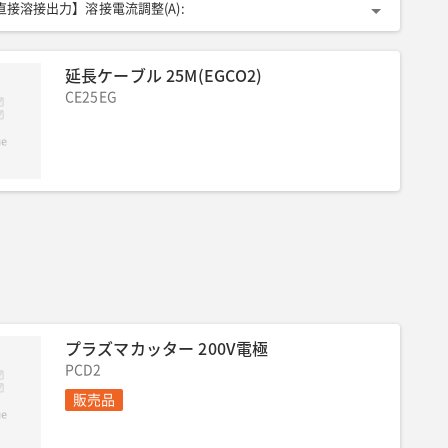
直接溶接出力】溶接電流調整(A)
:
ップ150/特性アップ80・140・170
力】使用溶接棒(mm)
:
φ2.0〜4.0
延長ケーブル 25M(EGCO2)
電電源(V/kVA)
:
100/1.5
【充電装置】充電電源周波数(Hz)
:
電装置】充電時間(h)
CE25EG
:
約5(50%放電時)
全長(mm)
:
578
13
全高(mm)
:
544
質量(kg)
:
79
プラズマカッター 200V電極
PCD2
販売品