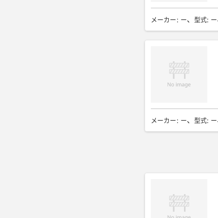
交流出力 定格出力(kVA
燃料/タンク容量(L)
:
軽
メーカー
:
ー
型式
:
ー
980
運転質量(kg)
:
60
メーカー
:
ー
型式
:
ー