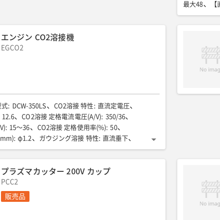
最大48
【
2モード本数ア
【直接溶接出
エンジン CO2溶接機
【充電装置】充
EGCO2
50/60
【充
全幅(mm)
:
4
型式
:
DCW-350LS
CO2溶接 特性
:
直流定電圧
12.6
CO2溶接 定格電流電圧(A/V)
:
350/36
V)
:
15〜36
CO2溶接 定格使用率(%)
:
50
mm)
:
φ1.2
ガウジング溶接 特性
:
直流垂下
(kW)
:
11.9
ガウジング溶接 定格電流電圧(A/V)
:
 電流調整範囲(A)
:
100〜400
プラズマカッター 200V カップ
率(%)
:
50
ガウジング溶接 適用ワイヤ径(mm)
:
性
PCC2
:
直流定電流
手溶接 定格出力(kW)
:
10.5
V)
:
320/32.8
手溶接 電流調整範囲(A)
:
50〜350
販売品
60
手溶接 適用溶接棒(mm)
:
φ2.6-8.0
0
交流出力 相数
:
単相(2線式)