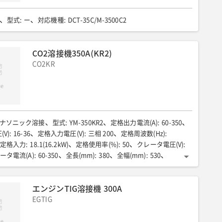
型式
:
ー
対応機種
:
DCT-35C/M-3500C2
CO2溶接機350A(KR2)
CO2KR
ナソニック溶接
型式
:
YM-350KR2
定格出力電流(A)
:
60-350
V)
:
16-36
定格入力電圧(V)
:
三相 200
定格周波数(Hz)
:
定格入力
:
18.1(16.2kW)
定格使用率(%)
:
50
クレータ電圧(V)
:
ータ電流(A)
:
60-350
全長(mm)
:
380
全幅(mm)
:
530
30
質量(kg)
:
95
オプション品
:
タイヤWCT20m/CO2延長ケーブル20m
エンジンTIG溶接機 300A
EGTIG