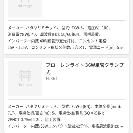
メーカー
:
ハタヤリミテッド
型式
:
FXW-5
電圧(V)
:
100
消費電力(W)
:
40
周波数(Hz)
:
50/60兼用
照明装置
:
インバーター内蔵 40W直管形蛍光灯付
コンセント定格
:
15A・125V
コンセント形状×個数
:
2穴×1
電源コード(m)
:
5
電源線仕様(SQ×芯数×長さm)
:
2PNCT0.75mm2×2c×5m
全長(mm)
:
1523
質量(kg)
:
1.9
フローレンライト 36W単管クランプ
式
FL36T
メーカー
:
ハタヤリミテッド
型式
:
FJW-5(RN)
本体全長(mm)
:
717
電線仕様/長さ(m)
:
5
電線仕様/種別(SQ×芯数)
:
2PNCT 0.75㎟×2c
照明装置
:
インバーター内蔵/36Wコンパクト型蛍光灯付
定格周波数(Hz)
:
50/60兼用
コンセント仕様/定格
:
7A・125V