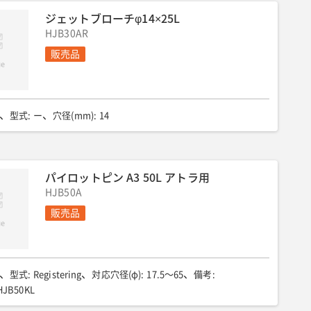
ジェットブローチφ14×25L
HJB30AR
販売品
型式
:
ー
穴径(mm)
:
14
パイロットピン A3 50L アトラ用
HJB50A
販売品
型式
:
Registering
対応穴径(φ)
:
17.5〜65
備考
:
JB50KL