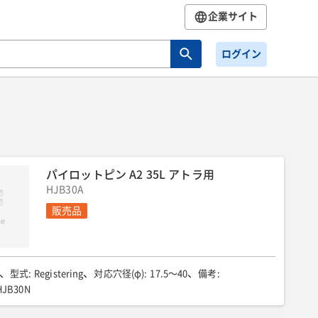
企業サイト
ログイン
パイロットピン A2 35L アトラ用
HJB30A
販売品
型式
:
Registering
対応穴径(φ)
:
17.5〜40
備考
:
HJB30N