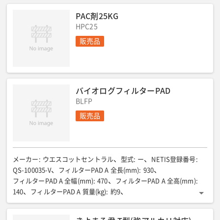
PAC剤25KG
HPC25
販売品
バイオログフィルターPAD
BLFP
販売品
メーカー
:
ウエスコットセントラル
型式
:
ー
NETIS登録番号
:
QS-100035-V
フィルターPAD A 全長(mm)
:
930
フィルターPAD A 全幅(mm)
:
470
フィルターPAD A 全高(mm)
:
140
フィルターPAD A 質量(kg)
:
約9
フィルターPAD A 使用枚数(枚)
:
3
フィルターPAD B 全長(mm)
:
930
フィルターPAD B 全幅(mm)
:
715