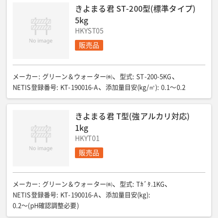
きよまる君 ST-200型(標準タイプ)
5kg
HKYST05
販売品
メーカー
:
グリーン＆ウォーター㈱
型式
:
ST-200-5KG
NETIS登録番号
:
KT-190016-A
添加量目安(kg/㎥)
:
0.1〜0.2
きよまる君 T型(強アルカリ対応)
1kg
HKYT01
販売品
メーカー
:
グリーン＆ウォーター㈱
型式
:
Tｶﾞﾀ₋1KG
NETIS登録番号
:
KT-190016-A
添加量目安(kg)
:
0.2〜(pH確認調整必要)