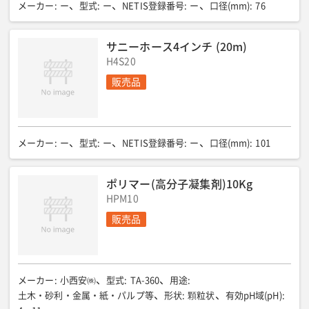
メーカー
:
ー
型式
:
ー
NETIS登録番号
:
ー
口径(mm)
:
76
サニーホース4インチ (20m)
H4S20
販売品
メーカー
:
ー
型式
:
ー
NETIS登録番号
:
ー
口径(mm)
:
101
ポリマー(高分子凝集剤)10Kg
HPM10
販売品
メーカー
:
小西安㈱
型式
:
TA-360
用途
:
土木・砂利・金属・紙・パルプ等
形状
:
顆粒状
有効pH域(pH)
: