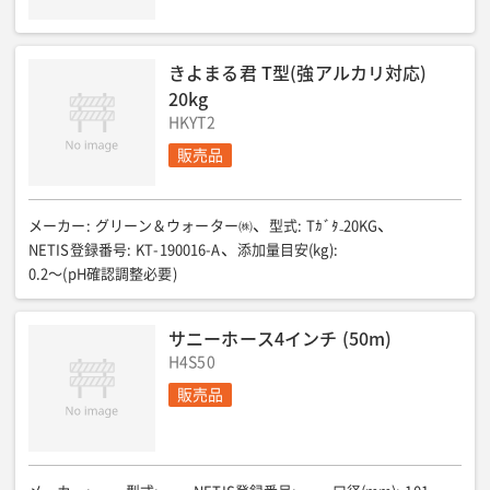
きよまる君 T型(強アルカリ対応)
20kg
HKYT2
販売品
メーカー
:
グリーン＆ウォーター㈱
型式
:
Tｶﾞﾀ₋20KG
NETIS登録番号
:
KT-190016-A
添加量目安(kg)
:
0.2〜(pH確認調整必要)
サニーホース4インチ (50m)
H4S50
販売品