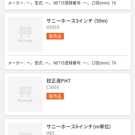
メーカー
:
ー
型式
:
ー
NETIS登録番号
:
ー
口径(mm)
:
76
サニーホース3インチ (50m)
H3S50
販売品
メーカー
:
ー
型式
:
ー
NETIS登録番号
:
ー
口径(mm)
:
76
校正液PH7
CS006
販売品
サニーホース6インチ(m単位)
H6S