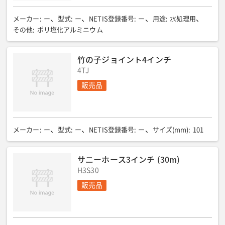
メーカー
:
ー
型式
:
ー
NETIS登録番号
:
ー
用途
:
水処理用
その他
:
ポリ塩化アルミニウム
竹の子ジョイント4インチ
4TJ
販売品
メーカー
:
ー
型式
:
ー
NETIS登録番号
:
ー
サイズ(mm)
:
101
サニーホース3インチ (30m)
H3S30
販売品