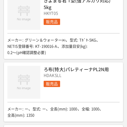
きよまる君 T型(強アルカリ対応)
フィルターPAD B 全高(mm)
:
140
フィルターPAD B 質量(kg)
:
5kg
約13
フィルターPAD B 使用枚数(枚)
:
2
HKYT05
必須使用材料 フィルターPAD
:
1セット(Aタイプ3枚/Bタイプ2枚)
必須使用材料 簡易型止水BOX
:
1枚(長:1.5m/高:1.0m/幅:1.0m)
販売品
必須使用材料 水槽
:
1槽(推奨5㎥水槽以上)
必須使用材料 単管パイプ
:
2.0m×4本/1.5m×4本/1.0m×7本
必須使用材料 排水用
:
水中ポンプ
メーカー
:
グリーン＆ウォーター㈱
型式
:
Tｶﾞﾀ-5KG
NETIS登録番号
:
KT-190016-A
添加量目安(kg)
:
0.2〜(pH確認調整必要)
ろ布(特大)パレティーナPL2N用
HDAKSLL
販売品
メーカー
:
ー
型式
:
ー
全長(mm)
:
1000
全幅
:
1000
全高(mm)
:
1350