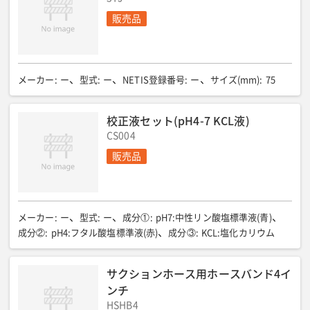
販売品
メーカー
:
ー
型式
:
ー
NETIS登録番号
:
ー
サイズ(mm)
:
75
校正液セット(pH4-7 KCL液)
CS004
販売品
メーカー
:
ー
型式
:
ー
成分①
:
pH7:中性リン酸塩標準液(青)
成分②
:
pH4:フタル酸塩標準液(赤)
成分③
:
KCL:塩化カリウム
サクションホース用ホースバンド4イ
ンチ
HSHB4