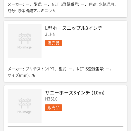
メーカー
:
ー
型式
:
ー
NETIS登録番号
:
ー
用途
:
水処理用
成分
:
液体硫酸アルミニウム
L型ホースニップル3インチ
3LHN
販売品
メーカー
:
ブリヂストンIPT
型式
:
ー
NETIS登録番号
:
ー
サイズ(mm)
:
76
サニーホース3インチ (10m)
H3S10
販売品