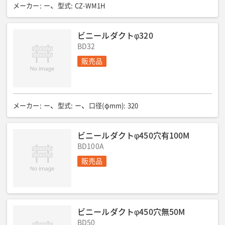
メーカー
:
ー
型式
:
CZ-WM1H
ビニールダクトφ320
BD32
販売品
メーカー
:
ー
型式
:
ー
口径(φmm)
:
320
ビニールダクトφ450穴有100M
BD100A
販売品
ビニールダクトφ450穴無50M
BD50