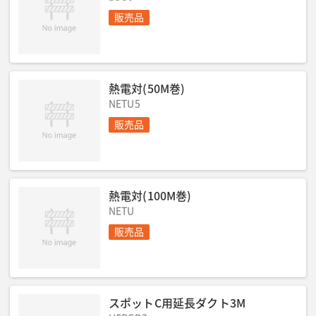
販売品
熱電対(50M巻)
NETU5
販売品
熱電対(100M巻)
NETU
販売品
スポットC用延長ダクト3M