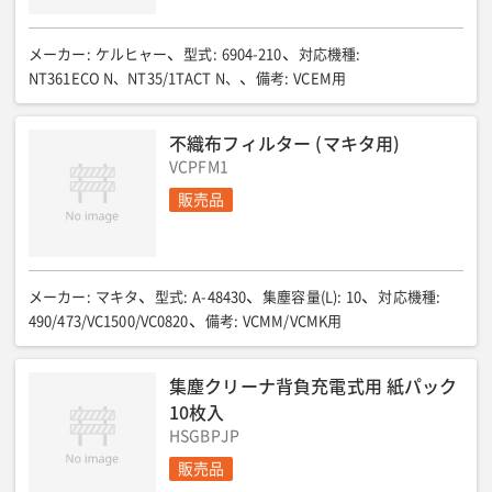
メーカー
:
ケルヒャー
型式
:
6904-210
対応機種
:
NT361ECO N、NT35/1TACT N、
備考
:
VCEM用
不織布フィルター (マキタ用)
VCPFM1
販売品
メーカー
:
マキタ
型式
:
A-48430
集塵容量(L)
:
10
対応機種
:
490/473/VC1500/VC0820
備考
:
VCMM/VCMK用
集塵クリーナ背負充電式用 紙パック
10枚入
HSGBPJP
販売品