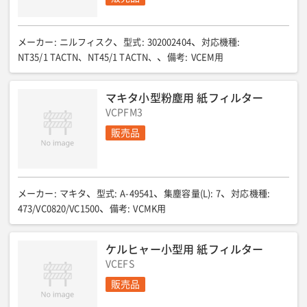
メーカー
:
ニルフィスク
型式
:
302002404
対応機種
:
NT35/1 TACTN、NT45/1 TACTN、
備考
:
VCEM用
マキタ小型粉塵用 紙フィルター
VCPFM3
販売品
メーカー
:
マキタ
型式
:
A-49541
集塵容量(L)
:
7
対応機種
:
473/VC0820/VC1500
備考
:
VCMK用
ケルヒャー小型用 紙フィルター
VCEFS
販売品