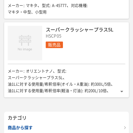
メーカー
:
マキタ
型式
:
A-45777
対応機種
:
マキタ・中型、小型用
スーパークラッシャープラス5L
HSCP05
販売品
メーカー
:
オリエントナノ
型式
:
スーパークラッシャープラス5L
油1Lに対する使用量/希釈倍率(オイル・A重油)
:
約300L/5倍
油1Lに対する使用量/希釈倍率(軽油・灯油)
:
約200L/10倍
油1Lに対する使用量/希釈倍率(エンジンオイル)
:
約300L/30倍
希釈倍率/一般洗浄
:
10倍
希釈倍率/スチーム洗浄
:
90倍
希釈倍率/超音波洗浄
:
100倍
希釈倍率/マイクロバブル洗浄
:
カテゴリ
300倍
商品から探す