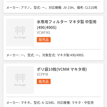
メーカー
:
アマノ
型式
:
ー
対応機種
:
JV-15H
備考
:
CLS10用
水専用フィルター マキタ製 中型用
(490/490S)
VCWFM1
販売品
メーカー
:
ー
型式
:
ー
対象型式
:
マキタ製:490/490S
ポリ袋10枚(VCMM マキタ用)
VCPPM
販売品
メーカー
:
マキタ
型式
:
A-32340
対応機種
:
マキタ・中型用