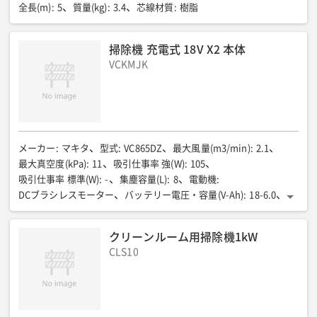
全長(m)
:
5
質量(kg)
:
3.4
芯線材質
:
樹脂
掃除機 充電式 18V X2 本体
VCKMJK
メーカー
:
マキタ
型式
:
VC865DZ
最大風量(m3/min)
:
2.1
最大真空度(kPa)
:
11
吸引仕事率 強(W)
:
105
吸引仕事率 標準(W)
:
-
集塵容量(L)
:
8
電動機
:
DCブラシレスモーター
バッテリー電圧・容量(V-Ah)
:
18-6.0
連続作業時間 強(分)
:
約40
連続作業時間 標準(分)
:
約100
全長(mm)
:
366
全幅(mm)
:
334
全高(mm)
:
368
質量(kg)
:
クリーンルーム用掃除機1kW
7.6
付属品
:
CLS10
ホース、ロック付ベンディングパイプ、ロック付伸縮パイプ、スト
ッパ、薄型切替ノズル、フリーノズル、ツールバック、