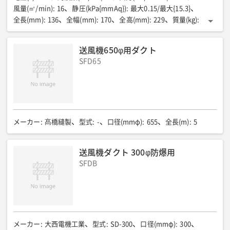
風量(㎥/min)
:
16
静圧(kPa{mmAq})
:
最大0.15/最大{15.3}
全長(mm)
:
136
全幅(mm)
:
170
全高(mm)
:
229
質量(kg)
:
1.8
コード長(m)
:
3
送風機650φ用ダクト
SFD65
メーカー
:
髙橋縫製
型式
:
-
口径(mmφ)
:
655
全長(m)
:
5
送風機ダクト 300φ防爆用
SFDB
メーカー
:
大西電機工業
型式
:
SD-300
口径(mmφ)
:
300