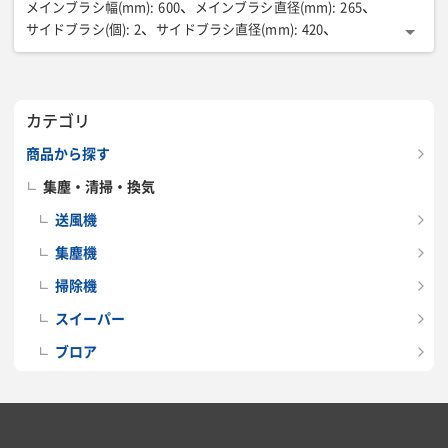
メインブラシ幅(mm)
:
600
メインブラシ直径(mm)
:
265
サイドブラシ(個)
:
2
サイドブラシ直径(mm)
:
420
ホッパー容量(L)
:
50
モーター出力(W)
:
1120
最高速度(km/h)
:
5.5
最大登坂能力(%)
:
16
騒音レベル(dB)
:
71.6
フィルター面積(㎡)
:
3
全長(mm)
:
1260
全幅(mm)
:
790
カテゴリ
全高(mm)
:
1160
質量(kg)
:
144
商品から探す
集塵・清掃・換気
送風機
集塵機
掃除機
スイーパー
ブロア