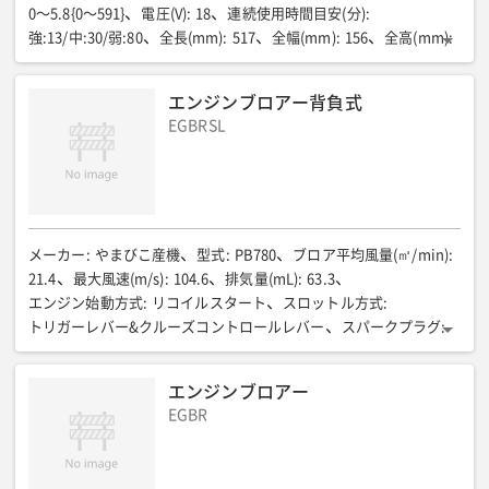
0〜5.8{0〜591}
電圧(V)
:
18
連続使用時間目安(分)
:
強:13/中:30/弱:80
全長(mm)
:
517
全幅(mm)
:
156
全高(mm)
:
210
質量(kg)
:
1.8
バッテリー
:
リチウムイオンバッテリー
バッテリー容量(Ah)
:
3.0
エンジンブロアー背負式
EGBRSL
メーカー
:
やまびこ産機
型式
:
PB780
ブロア平均風量(㎥/min)
:
21.4
最大風速(m/s)
:
104.6
排気量(mL)
:
63.3
エンジン始動方式
:
リコイルスタート
スロットル方式
:
トリガーレバー&クルーズコントロールレバー
スパークプラグ
:
BPM8Y
全長(mm)
:
375
全幅(mm)
:
490
全高(mm)
:
475
エンジン燃料
:
混合ガソリン/混合比25:1
燃料タンク(L)
:
2.0
エンジンブロアー
質量(kg)
:
10.1
EGBR