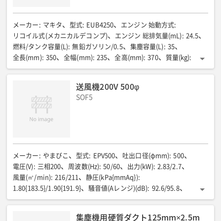
メーカー
:
マキタ
型式
:
EUB4250
エンジン 始動方式
:
リコイル式(メカニカルデコンプ)
エンジン 総排気量(mL)
:
24.5
燃料/タンク容量(L)
:
無鉛ガソリン/0.5
集塵容量(L)
:
35
全長(mm)
:
350
全幅(mm)
:
235
全高(mm)
:
370
質量(kg)
:
4.5
操作部 操作ハンドル
:
燃料タンク一体型補助ハンドル
操作部 エンジン回転制御方式
:
トリガレバー、トリガ固定レバー
送風機200V 500φ
SOF5
メーカー
:
やまびこ
型式
:
EPV500
吐出口径(φmm)
:
500
電圧(V)
:
三相200
周波数(Hz)
:
50/60
出力(kW)
:
2.83/2.7
風量(㎥/min)
:
216/211
静圧(kPa{mmAq})
:
1.80{183.5}/1.90{191.9}
騒音値(Aレンジ)(dB)
:
92.6/95.8
全長(mm)
:
506
全幅(mm)
:
542
全高(mm)
:
750
質量(kg)
:
63.8
電源コード(m)
:
5
集塵機用硬質ダクト125mm×2.5m