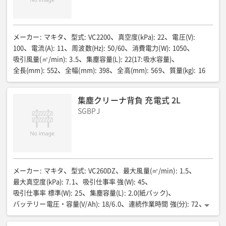
メーカー
:
マキタ
型式
:
VC2200
真空度(kPa)
:
22
電圧(V)
:
100
電流(A)
:
11
周波数(Hz)
:
50/60
消費電力(W)
:
1050
吸引風量(㎥/min)
:
3.5
集塵容量(L)
:
22(17:吸水容量)
全長(mm)
:
552
全幅(mm)
:
398
全高(mm)
:
569
質量(kg)
:
16
集塵クリーナ背負 充電式 2L
SGBPJ
メーカー
:
マキタ
型式
:
VC260DZ
最大風量(㎥/min)
:
1.5
最大真空度(kPa)
:
7.1
吸引仕事率 強(W)
:
45
吸引仕事率 標準(W)
:
25
集塵容量(L)
:
2.0(紙パック)
バッテリー電圧・容量(V/Ah)
:
18/6.0
連続作業時間 強(分)
:
72
連続作業時間 標準(分)
:
108
全長(mm)
:
152
全幅(mm)
:
230