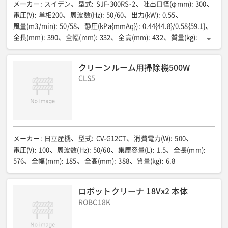
メーカー
:
スイデン
型式
:
SJF-300RS-2
吐出口径(φmm)
:
300
電圧(V)
:
単相200
周波数(Hz)
:
50/60
出力(kW)
:
0.55
風量(m3/min)
:
50/58
静圧(kPa{mmAq})
:
0.44{44.8}/0.58{59.1}
全長(mm)
:
390
全幅(mm)
:
332
全高(mm)
:
432
質量(kg)
:
12.8
電源コード(m)
:
5
クリーンルーム用掃除機500W
CLS5
メーカー
:
日立産機
型式
:
CV-G12CT
消費電力(W)
:
500
電圧(V)
:
100
周波数(Hz)
:
50/60
集塵容量(L)
:
1.5
全長(mm)
:
576
全幅(mm)
:
185
全高(mm)
:
388
質量(kg)
:
6.8
ロボットクリーナ 18Vx2 本体
ROBC18K