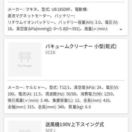
メーカー
:
マキタ
型式
:
UB185DRF
電動機
:
直流マグネットモーター
バッテリー
:
リチウムイオンバッテリー
バッテリー容量(Ah)
:
3.0
電圧(V)
:
18
真空度(kPa{mmHg})
:
0〜5.8{0〜591}
風量(㎥/min)
:
0〜3.2
風速(m/s)
:
平均81/最大98
連続使用時間目安(分)
:
強:13/中:30/弱:80
全長(mm)
:
517
全幅(mm)
:
156
全高(mm)
:
バキュームクリーナー 小型(乾式)
210
質量(kg)
:
1.8
VCEK
メーカー
:
ケルヒャー
型式
:
T12/1
真空度(kPa)
:
24
電圧(V)
:
100
電流(A)
:
11.5
周波数(Hz)
:
50/60
消費電力(W)
:
1250
吸引風量(㎥/min)
:
3.48
集塵容量(L)
:
12
全長(mm)
:
410
全幅(mm)
:
315
全高(mm)
:
340
質量(kg)
:
6.6
送風機100V上下スイング式
SOFJ