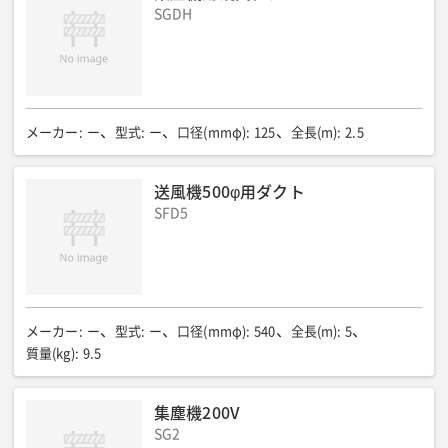
SGDH
メーカー
:
ー
型式
:
ー
口径(mmφ)
:
125
全長(m)
:
2.5
送風機500φ用ダクト
SFD5
メーカー
:
ー
型式
:
ー
口径(mmφ)
:
540
全長(m)
:
5
質量(kg)
:
9.5
集塵機200V
SG2