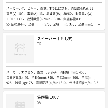
メーカー
:
ケルヒャー
型式
:
NT611ECO N
真空度(kPa)
:
21
電圧(V)
:
100
電流(A)
:
13
周波数(Hz)
:
50/60
消費電力(W)
:
1100・1300
吸引風量(㎥/min)
:
3.18
集塵容量(L)
:
55(吸水量44)
全長(mm)
:
570
全幅(mm)
:
370
全高(mm)
:
860
質量(kg)
:
14
集塵容量(吸水量35)(L)
:
ー
電源コード長さ(m)
:
ー
スイーパー手押し式
TS
メーカー
:
エクセン
型式
:
ES-2RA
清掃幅(mm)
:
460
集塵容量(L)
:
20
全長(mm)
:
890
全幅(mm)
:
700
全高(mm)
:
925
質量(kg)
:
27
清掃面積(㎡/h)
:
1610
走行速度(km/h)
:
3.5
集塵機 100V
SG