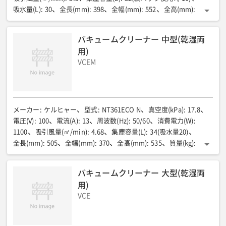
吸水量(L)
:
30
全長(mm)
:
398
全幅(mm)
:
552
全高(mm)
:
685
質量(kg)
:
13.1
バキュームクリーナー 中型(乾湿両
用)
VCEM
メーカー
:
ケルヒャー
型式
:
NT361ECO N
真空度(kPa)
:
17.8
電圧(V)
:
100
電流(A)
:
13
周波数(Hz)
:
50/60
消費電力(W)
:
1100
吸引風量(㎥/min)
:
4.68
集塵容量(L)
:
34(吸水量20)
全長(mm)
:
505
全幅(mm)
:
370
全高(mm)
:
535
質量(kg)
:
9.5
電源コード長さ(m)
:
ー
吸水量(L)
:
ー
バキュームクリーナー 大型(乾湿両
用)
VCE