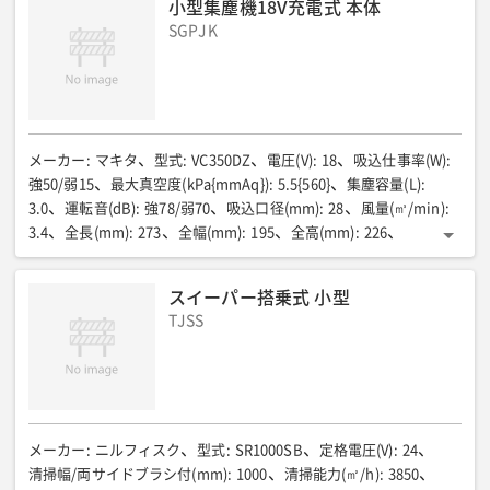
小型集塵機18V充電式 本体
SGPJK
メーカー
:
マキタ
型式
:
VC350DZ
電圧(V)
:
18
吸込仕事率(W)
:
強50/弱15
最大真空度(kPa{mmAq})
:
5.5{560}
集塵容量(L)
:
3.0
運転音(dB)
:
強78/弱70
吸込口径(mm)
:
28
風量(㎥/min)
:
3.4
全長(mm)
:
273
全幅(mm)
:
195
全高(mm)
:
226
質量(バッテリー含む)(kg)
:
2.4
スイーパー搭乗式 小型
TJSS
メーカー
:
ニルフィスク
型式
:
SR1000SB
定格電圧(V)
:
24
清掃幅/両サイドブラシ付(mm)
:
1000
清掃能力(㎡/h)
:
3850