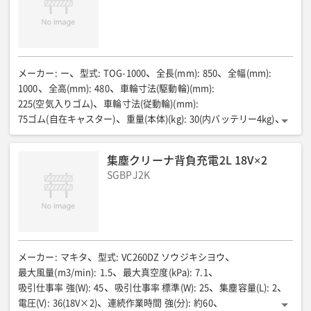
メーカー
:
ー
型式
:
TOG-1000
全長(mm)
:
850
全幅(mm)
:
1000
全高(mm)
:
480
車輪寸法(駆動輪)(mm)
:
225(空気入りゴム)
車輪寸法(従動輪)(mm)
:
75ゴム(自在キャスター)
重量(本体)(kg)
:
30(内バッテリー4kg)
重量(ドーザー)(kg)
:
7
総重量(kg)
:
37
走行用モーター(出力)(W)
:
30
走行用モーター(入力電圧)(V)
:
DC24
集塵クリーナ背負充電2L 18V×2
走行用モーター(許容トルク)(nm)
:
10.2
SGBPJ2K
ドーザー可動電動シリンダ(出力)(W)
:
29
ドーザー可動電動シリンダ(入力電圧)(V)
:
DC24
ストローク(mm)
:
50
走行速度(清掃時)(km/h)
:
0.7
走行速度(手動走行時)(km/h)
:
1.0
作業範囲(m)
:
最大40×40/最小3×5
可搬重量(路面状態による)(kg)
:
約10
バッテリー電圧(V)
:
DC24
バッテリー容量(Wh)
:
約450
充電時間(時間)
:
メーカー
:
マキタ
型式
:
VC260DZ ソウジキシヨウ
最大8(バッテリー残量による)
稼働時間(時間)
:
約5
最大風量(m3/min)
:
1.5
最大真空度(kPa)
:
7.1
ゴミ(清掃対象物の大きさ)(cm)
:
4以下
センサー(個)
:
吸引仕事率 強(W)
:
45
吸引仕事率 標準(W)
:
25
集塵容量(L)
:
2
レーザーセンサー×1・衝突防止センサー×2
電圧(V)
:
36(18V×2)
連続作業時間 強(分)
:
約60