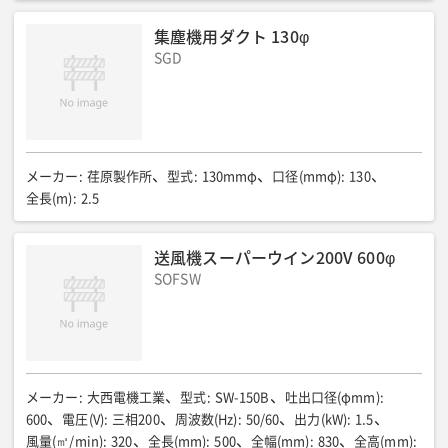
集塵機用ダクト 130φ
SGD
メーカー
:
荏原製作所
型式
:
130mmφ
口径(mmφ)
:
130
全長(m)
:
2.5
送風機スーパーウイン200V 600φ
SOFSW
メーカー
:
大西電機工業
型式
:
SW-150B
吐出口径(φmm)
:
600
電圧(V)
:
三相200
周波数(Hz)
:
50/60
出力(kW)
:
1.5
風量(㎥/min)
:
320
全長(mm)
:
500
全幅(mm)
:
830
全高(mm)
: