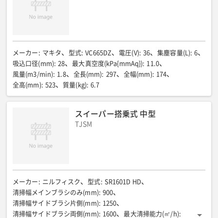
最大風量(㎥/min)
:
ー
メーカー
:
マキタ
型式
:
VC665DZ
電圧(V)
:
36
集塵容量(L)
:
6
吸込口径(mm)
:
28
最大真空度(kPa{mmAq})
:
11.0
風量(m3/min)
:
1.8
全長(mm)
:
297
全幅(mm)
:
174
全高(mm)
:
523
質量(kg)
:
6.7
スイーパー搭乗式 中型
TJSM
メーカー
:
ニルフィスク
型式
:
SR1601D HD
清掃幅メインブラシのみ(mm)
:
900
清掃幅サイドブラシ片側(mm)
:
1250
清掃幅サイドブラシ両側(mm)
:
1600
最大清掃能力(㎡/h)
: