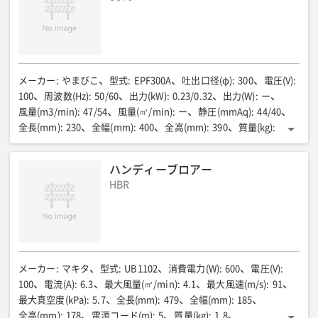
メーカー
:
やまびこ
型式
:
EPF300A
吐出口径(φ)
:
300
電圧(V)
:
100
周波数(Hz)
:
50/60
出力(kW)
:
0.23/0.32
出力(W)
:
ー
風量(m3/min)
:
47/54
風量(㎥/min)
:
ー
静圧(mmAq)
:
44/40
全長(mm)
:
230
全幅(mm)
:
400
全高(mm)
:
390
質量(kg)
:
8.75
電源コード長さ(m)
:
3
騒音値(Aレンジ)(dB)
:
71/77
騒音値(Aレンジ)(㏈)
:
ー
重量(kg)
:
ー
ハンディーブロアー
HBR
メーカー
:
マキタ
型式
:
UB1102
消費電力(W)
:
600
電圧(V)
:
100
電流(A)
:
6.3
最大風量(㎥/min)
:
4.1
最大風速(m/s)
:
91
最大真空度(kPa)
:
5.7
全長(mm)
:
479
全幅(mm)
:
185
全高(mm)
:
178
電源コード(m)
:
5
質量(kg)
:
1.8