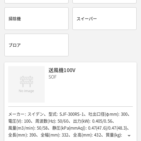
掃除機
スイーパー
ブロア
送風機100V
SOF
メーカー
:
スイデン
型式
:
SJF-300RS-1
吐出口径(φmm)
:
300
電圧(V)
:
100
周波数(Hz)
:
50/60
出力(kW)
:
0.405/0.56
風量(m3/min)
:
50/58
静圧(kPa{mmAq})
:
0.47{47.6}/0.47{48.3}
全長(mm)
:
390
全幅(mm)
:
332
全高(mm)
:
432
質量(kg)
: