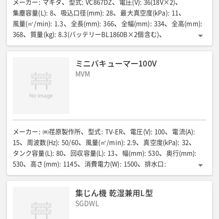
メーカー
:
マキタ
型式
:
VC867DZ
電圧(V)
:
36(18V×2)
集塵容量(L)
:
8
吸込口径(mm)
:
28
最大真空度(kPa)
:
11
風量(㎥/min)
:
1.3
全長(mm)
:
366
全幅(mm)
:
334
全高(mm)
:
368
質量(kg)
:
8.3(バッテリーBL1860B×2個含む)
運転音(吸込力「5」)(dB)
:
59
運転音(吸込力「1」)(dB)
:
51
最大吸込仕事率(吸込力「5」)(W)
:
75
ミニバキューマー100V
最大吸込仕事率(吸込力「1」)(W)
:
25
MVM
メーカー
:
㈱荏原製作所
型式
:
TV-ER
電圧(V)
:
100
電流(A)
:
15
周波数(Hz)
:
50/60
風量(㎥/min)
:
2.9
真空度(kPa)
:
32
タンク容量(L)
:
80
回収容量(L)
:
13
幅(mm)
:
530
奥行(mm)
:
530
高さ(mm)
:
1145
消費電力(W)
:
1500
排水口
:
25Aタケノコ
重量(kg)
:
65
集じん機 乾湿兼用L型
SGDWL