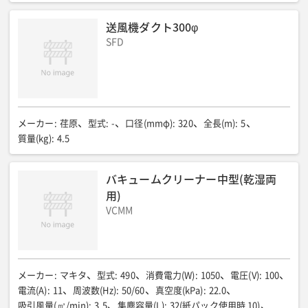
12.8
電源コード(m)
:
5
フレーム
:
ー
送風機ダクト300φ
SFD
メーカー
:
荏原
型式
:
-
口径(mmφ)
:
320
全長(m)
:
5
質量(kg)
:
4.5
バキュームクリーナー中型(乾湿両
用)
VCMM
メーカー
:
マキタ
型式
:
490
消費電力(W)
:
1050
電圧(V)
:
100
電流(A)
:
11
周波数(Hz)
:
50/60
真空度(kPa)
:
22.0
吸引風量(㎥/min)
:
3.5
集塵容量(L)
:
32(紙パック使用時 10)