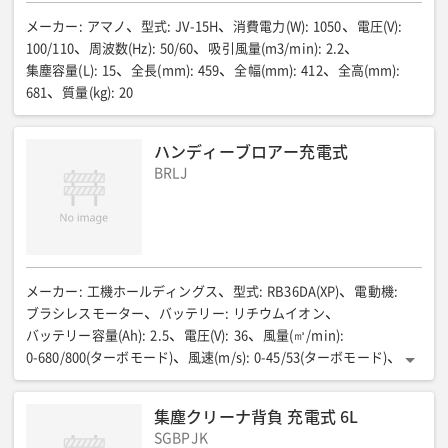
メーカー
:
アマノ
型式
:
JV-15H
消費電力(W)
:
1050
電圧(V)
:
100/110
周波数(Hz)
:
50/60
吸引風量(m3/min)
:
2.2
集塵容量(L)
:
15
全長(mm)
:
459
全幅(mm)
:
412
全高(mm)
:
681
質量(kg)
:
20
ハンディーブロアー充電式
BRLJ
メーカー
:
工機ホールディングス
型式
:
RB36DA(XP)
電動機
:
ブラシレスモーター
バッテリー
:
リチウムイオン
バッテリー容量(Ah)
:
2.5
電圧(V)
:
36
風量(㎥/min)
:
0-680/800(ターボモード)
風速(m/s)
:
0-45/53(ターボモード)
平均風速(㎥/min)
:
ー
連続使用時間目安(分)
:
約9.5/モード4使用時
全長(mm)
:
940
全幅(mm)
:
242
集塵クリーナ背負 充電式 6L
全高(mm)
:
267
質量(kg)
:
3.5
付属品
:
SGBPJK
急速充電器(冷却機能付)、直噴菅、電池カバー