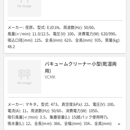
メーカー
:
荏原
型式
:
EJD1N
周波数(Hz)
:
50/60
風量(㎥/min)
:
11.0/12.5
電圧(V)
:
100
消費電力(W)
:
620/990
吸込口径(mm)
:
125
全長(mm)
:
620
全高(mm)
:
935
質量(kg)
:
48.2
バキュームクリーナー小型(乾湿両
用)
VCMK
メーカー
:
マキタ
型式
:
473
真空度(kPa)
:
22
電圧(V)
:
100
電流(A)
:
11
周波数(Hz)
:
50/60
消費電力(W)
:
1050
吸引風量(㎥/min)
:
3.5
集塵容量(L)
:
15(紙パック使用時7)
吸水量(L)
:
12
全長(mm)
:
366
全幅(mm)
:
334
全高(mm)
:
420
質量(kg)
:
8.2