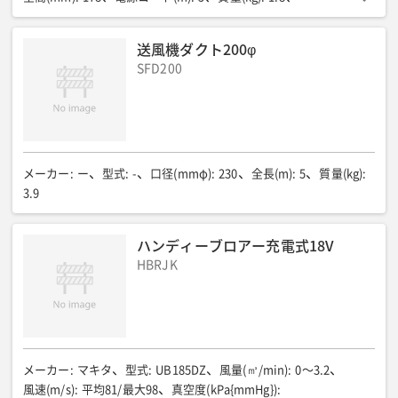
回転数(min-1{回/分})
:
ー
付属品
:
ー
送風機ダクト200φ
SFD200
メーカー
:
ー
型式
:
-
口径(mmφ)
:
230
全長(m)
:
5
質量(kg)
:
3.9
ハンディーブロアー充電式18V
HBRJK
メーカー
:
マキタ
型式
:
UB185DZ
風量(㎥/min)
:
0〜3.2
風速(m/s)
:
平均81/最大98
真空度(kPa{mmHg})
: