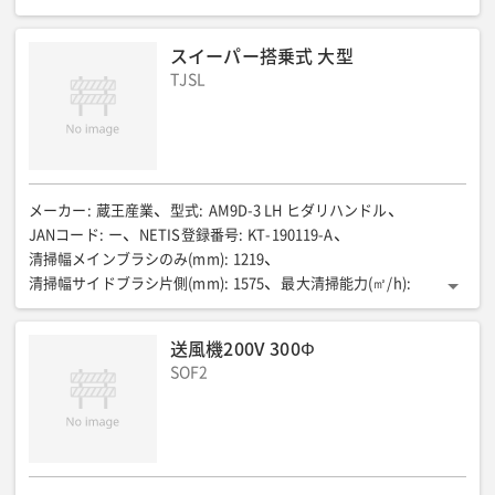
13440
サイドブラシ(個)
:
1
ホッパー容量(L)
:
315
最高速度(km/h)
:
8
フィルター面積(㎡)
:
10
全長(mm)
:
2220
スイーパー搭乗式 大型
全幅(mm)
:
1320
全高(mm)
:
1460
動力
:
ディーゼルエンジン
TJSL
燃料/タンク容量(L)
:
軽油/35
登坂能力/作業 移動時(%)
:
20/25
重量(kg)
:
965
メーカー
:
蔵王産業
型式
:
AM9D-3 LH ヒダリハンドル
JANコード
:
ー
NETIS登録番号
:
KT-190119-A
清掃幅メインブラシのみ(mm)
:
1219
清掃幅サイドブラシ片側(mm)
:
1575
最大清掃能力(㎡/h)
:
23400
サイドブラシ(個)
:
1
ホッパー容量(L)
:
620
原動機種類
:
ディーゼル
燃料/タンク容量(L)
:
軽油/28
最高速度(km/h)
:
送風機200V 300Φ
14.9
最大登坂能力(%)
:
21
フィルター面積(㎡)
:
10.6
SOF2
全長(mm)
:
2689
全幅(mm)
:
1524
全高(mm)
:
1407
重量(kg)
:
1742