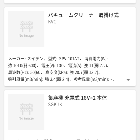
連続作業時間 標準(分)
:
約90
全長(mm)
:
230
全幅(mm)
:
152
全高(mm)
:
373
質量(kg)
:
4.3(バッテリーBL1850×2個含む)
バキュームクリーナー肩掛け式
運転音(dB)
:
68
KVC
メーカー
:
スイデン
型式
:
SPV-101AT
消費電力(W)
:
強 1010(弱 600)
電圧(V)
:
100
電流(A)
:
強 11(弱 7.2)
周波数(Hz)
:
50|60
真空度(kPa)
:
強 20.7(弱 13.7)
吸引風量(m3/min)
:
強 3.4(弱 2.4)
参考風量(m3/min)
:
-
集塵容量(L)
:
-
タンク容量(L)(
:
5(液体4)
全長(mm)
:
230
全幅(mm)
:
230
全高(mm)
:
595
質量(kg)
:
8.5
集塵機 充電式 18V×2 本体
SGKJK