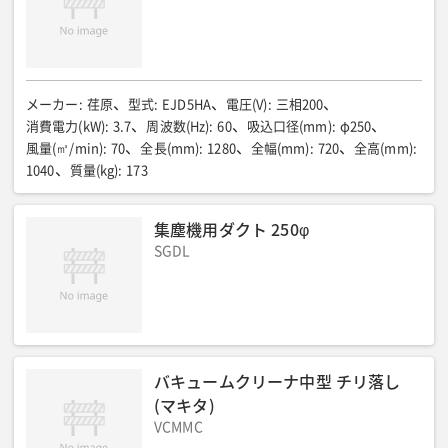
メーカー
:
荏原
型式
:
EJD5HA
電圧(V)
:
三相200
消費電力(kW)
:
3.7
周波数(Hz)
:
60
吸込口径(mm)
:
φ250
風量(㎥/min)
:
70
全長(mm)
:
1280
全幅(mm)
:
720
全高(mm)
:
1040
質量(kg)
:
173
集塵機用ダクト 250φ
SGDL
バキュームクリーナ中型 チリ落し
(マキタ)
VCMMC