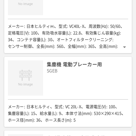
メーカー
:
日本ヒルティ㈱
型式
:
VC40L-X
周波数(Hz)
:
50/60
定格電圧(V)
:
100
有効吸水容量(L)
:
22.8
有効集じん容量(kg)
:
34
コンテナ容量(L)
:
30
オートフィルタークリーニング
:
センサー制御
全長(mm)
:
560
全幅(mm)
:
365
全高(mm)
:
590
質量(kg)
:
14.4
電源
:
コード式
集塵機 電動ブレーカー用
SGEB
メーカー
:
日本ヒルティ
型式
:
VC 20L-X
電源電圧(V)
:
100
集塵容量(L)
:
15
給水量(L)
:
9
本体寸法(mm)
:
530×290×415
ホース径(mm)
:
36
ホース長さ(m)
:
5