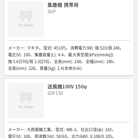
全高(mm)
:
373
質量(kg)
:
4.3
集塵機 携帯用
SGP
メーカー
:
マキタ
型式
:
451(P)
消費電力(W)
:
強 520/弱 240
電圧(V)
:
100
集塵容量(L)
:
4.4
最大真空度(kPa{mmAq})
:
強 5.6{570}/弱 2.6{270}
全長(mm)
:
268
全幅(mm)
:
180
全高(mm)
:
228
質量(kg)
:
2.4(本体のみ)
送風機100V 150φ
SOF150
メーカー
:
大西電機工業
型式
:
WB-2
吐出口径(φ)
:
143
電圧(V)
:
100
周波数(Hz)
:
50/60
出力(kW)
:
0.108/0.105