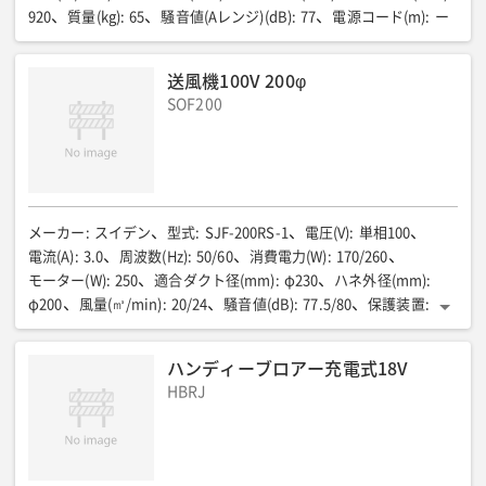
920
質量(kg)
:
65
騒音値(Aレンジ)(dB)
:
77
電源コード(m)
:
ー
送風機100V 200φ
SOF200
メーカー
:
スイデン
型式
:
SJF-200RS-1
電圧(V)
:
単相100
電流(A)
:
3.0
周波数(Hz)
:
50/60
消費電力(W)
:
170/260
モーター(W)
:
250
適合ダクト径(mm)
:
φ230
ハネ外径(mm)
:
φ200
風量(㎥/min)
:
20/24
騒音値(dB)
:
77.5/80
保護装置
:
サーマルプロテクター内蔵
電源コード(m)
:
2.0
全長(mm)
:
305
全幅(mm)
:
300
全高(mm)
:
337
質量(kg)
:
8.0
ハンディーブロアー充電式18V
HBRJ