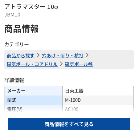
アトラマスター 10φ
JBM10
商品情報
カテゴリー
商品から探す
穴あけ・斫り・杭打
磁気ボール・コアドリル
磁気ボール盤
詳細情報
メーカー
日東工器
型式
M-100D
電圧(V)
AC100
周波数(Hz)
50/60
商品情報をすべて見る
定格消費電力(W)
425
電気ドリル 定格消費電力