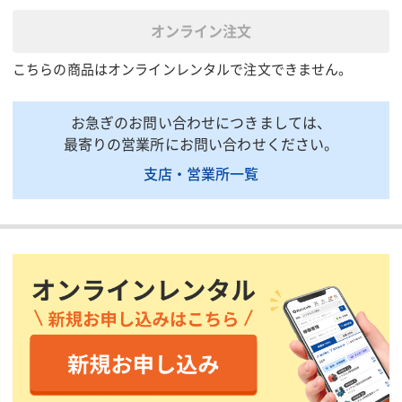
390
(W)
オンライン注文
電気ドリル 定格電流(A)
4.1
こちらの商品はオンラインレンタルで注文できません。
電気ドリル 無負荷回転数
1700
(min-1)
最大穴あけ能力(mm)
φ10
お急ぎのお問い合わせにつきましては、
最大ストローク長(mm)
最寄りの営業所にお問い合わせください。
100
支店・営業所一覧
マグネット 外径寸法
丸型φ105
(mm)
マグネット 吸着最小板厚
10
(mm)
マグネット 最大磁力
3430(350)
(N{kgf})
全長(mm)
290
全高(mm)
296
電源コード(m)
1.6
質量(kg)
8