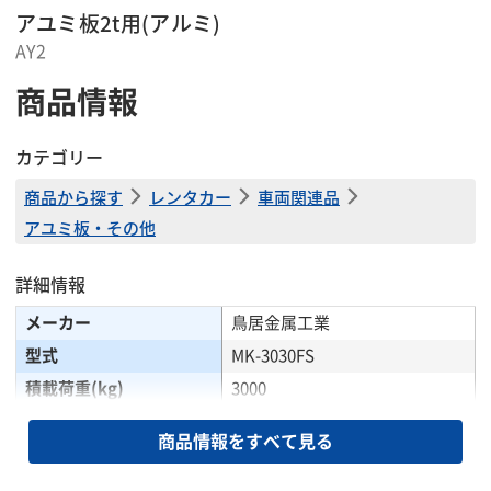
アユミ板2t用(アルミ)
AY2
商品情報
カテゴリー
商品から探す
レンタカー
車両関連品
アユミ板・その他
詳細情報
メーカー
鳥居金属工業
型式
MK-3030FS
積載荷重(kg)
3000
全長(mm)
3000
商品情報をすべて見る
全幅(mm)
496
有効幅(mm)
400