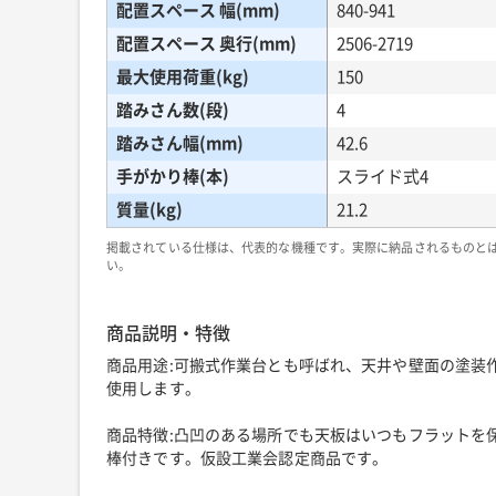
配置スペース 幅(mm)
840-941
配置スペース 奥行(mm)
2506-2719
最大使用荷重(kg)
150
踏みさん数(段)
4
踏みさん幅(mm)
42.6
手がかり棒(本)
スライド式4
質量(kg)
21.2
掲載されている仕様は、代表的な機種です。実際に納品されるものと
い。
商品説明・特徴
商品用途:可搬式作業台とも呼ばれ、天井や壁面の塗装
使用します。
商品特徴:凸凹のある場所でも天板はいつもフラットを保ち
棒付きです。仮設工業会認定商品です。