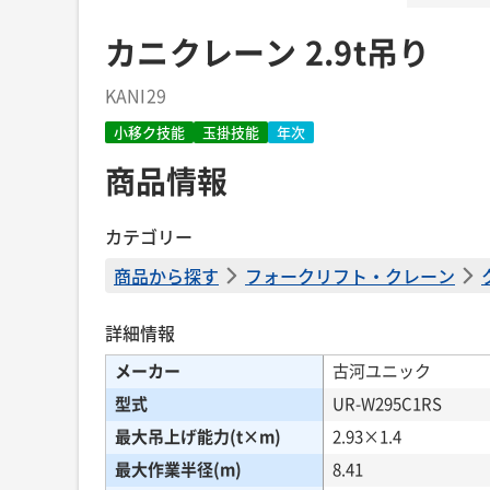
カニクレーン 2.9t吊り
KANI29
小移ク技能
玉掛技能
年次
商品情報
カテゴリー
商品から探す
フォークリフト・クレーン
詳細情報
メーカー
古河ユニック
型式
UR-W295C1RS
最大吊上げ能力(t×m)
2.93×1.4
最大作業半径(m)
8.41