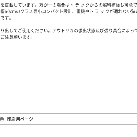
を搭載しています。万が一の場合はト ラ ッ クからの燃料補給も可能
60cmのクラス最小コンパクト設計、重機やト ラ ッ クが通れない狭
クです。
張り出してご使用ください。アウトリガの張出状態及び張り具合によっ
でご注意願います。
印刷用ページ