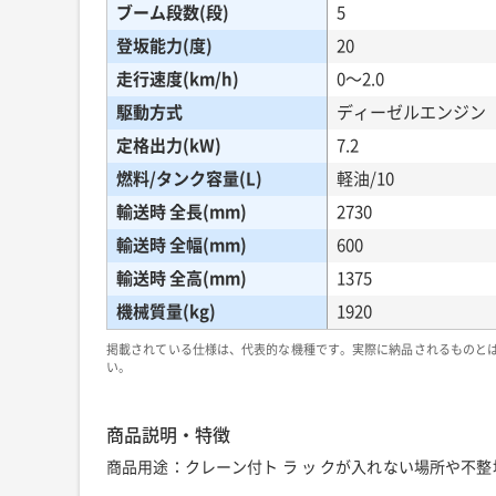
ブーム段数(段)
5
登坂能力(度)
20
走行速度(km/h)
0〜2.0
駆動方式
ディーゼルエンジン
定格出力(kW)
7.2
燃料/タンク容量(L)
軽油/10
輸送時 全長(mm)
2730
輸送時 全幅(mm)
600
輸送時 全高(mm)
1375
機械質量(kg)
1920
掲載されている仕様は、代表的な機種です。実際に納品されるものと
い。
商品説明・特徴
商品用途：クレーン付ト ラ ッ クが入れない場所や不