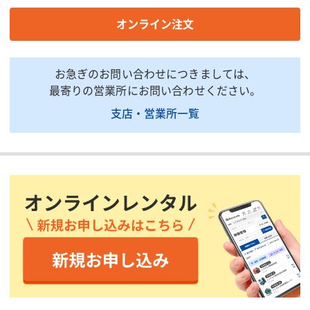
商品説明・特徴
オンライン注文
商品用途：水中ポンプなどの送排水用ホースです。短時間で大量
の水を運搬する際に最適です。
お急ぎのお問い合わせにつきましては、
商品特徴：PVC、ポリエステル繊維仕様、分厚くて強度がある為
有機溶剤にも対応可能です。結束にはバンドや番線等が必要にな
最寄りの営業所にお問い合わせください。
ります。
支店・営業所一覧
付属品：ホースバンド類(CD:SHB3/HSHB3)、ジョイント類
(CD:3TJ/3LHN)も販売しております。別途ご注文願います。
印刷用ページ