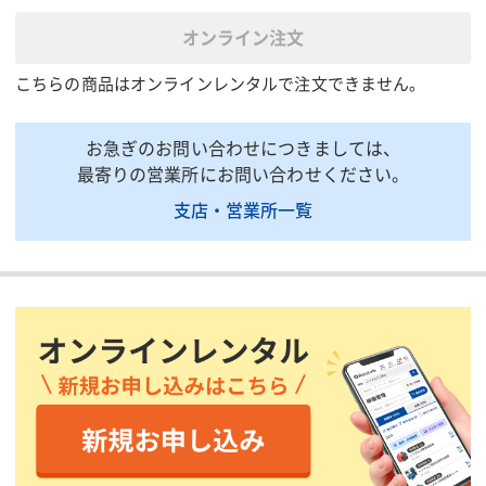
内寸高さ(mm)
2335
オンライン注文
床面積(㎡)
5.94(1.8坪)
こちらの商品はオンラインレンタルで注文できません。
床面耐荷重(N/㎡{kgf/
4903{500}
㎡})
お急ぎのお問い合わせにつきましては、
質量(kg)
666
最寄りの営業所にお問い合わせください。
掲載されている仕様は、代表的な機種です。実際に納品されるものとは異なる場合
支店・営業所一覧
がございます。詳しい仕様につきましては、最寄の営業所までお問い合わせ下さ
い。
商品説明・特徴
商品用途:建設現場はじめ様々な現場で資材や工具を収納保管が出
来ます。
商品特徴:クレーンやフ ォ ー クで簡単に設置することができま
す。観音扉タイプに比べ、シャッター扉タイプは開閉スペースが
いらないため、狭い場所での設置にも最適です。柔らかい雰囲気
の木目仕様の外壁です。