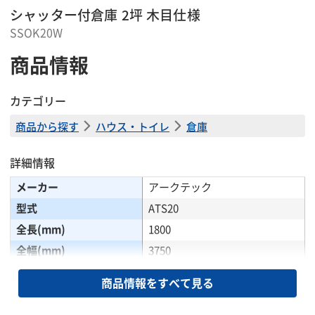
シャッター付倉庫 2坪 木目仕様
SSOK20W
商品情報
カテゴリー
商品から探す
ハウス・トイレ
倉庫
詳細情報
メーカー
アークテック
型式
ATS20
全長(mm)
1800
全幅(mm)
3750
全高(mm)
2635
商品情報をすべて見る
内寸長さ(mm)
1650
内寸幅(mm)
3600