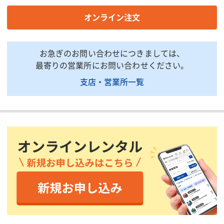
全高(mm)
510
オンライン注文
質量(kg)
7.8
掲載されている仕様は、代表的な機種です。実際に納品されるものとは異なる場合
お急ぎのお問い合わせにつきましては、
がございます。詳しい仕様につきましては、最寄の営業所までお問い合わせ下さ
い。
最寄りの営業所にお問い合わせください。
支店・営業所一覧
商品説明・特徴
商品用途:スタンダードなストーブとなります。
商品特徴:乾電池にて灯火します。乾電池サイズ単1×2本
注意事項:天板は熱くなってます。手を置かないようにご注意くだ
さい。灯油は空の状態での納品となりますので、現地でのご用意
をお願いいたします。
印刷用ページ