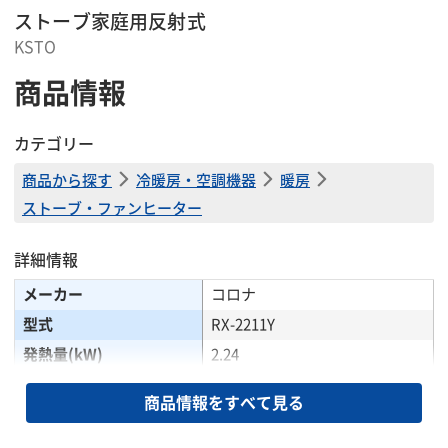
ストーブ家庭用反射式
KSTO
商品情報
カテゴリー
商品から探す
冷暖房・空調機器
暖房
ストーブ・ファンヒーター
詳細情報
メーカー
コロナ
型式
RX-2211Y
発熱量(kW)
2.24
燃料/タンク容量(L)
灯油/4
商品情報をすべて見る
全長(mm)
324
全幅(mm)
452