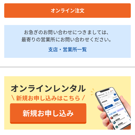
商品説明・特徴
オンライン注文
商品用途：エンジン式チェーンソー(CS37RS/40C20)用の刃となり
ます。
商品特徴：付属販売ではございませんので、ご必要の際はご注文
願います。
お急ぎのお問い合わせにつきましては、
最寄りの営業所にお問い合わせください。
支店・営業所一覧
印刷用ページ