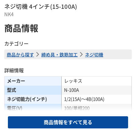
ネジ切機 4インチ(15-100A)
NK4
商品情報
カテゴリー
商品から探す
締め具・鉄筋加工
ネジ切機
詳細情報
メーカー
レッキス
型式
N-100A
ネジ切能力(インチ)
1/2(15A)〜4B(100A)
電圧(V)
100/単相200
消費電力(W)
750
商品情報をすべて見る
単相100V/200V両用(切替スイッ
モーター①
チ付)