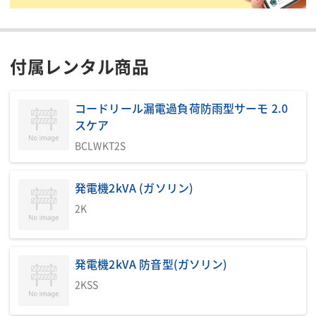
(4Bねじ切り約100秒)します。固定/倣い(ダイヘッド)が両方使え
ます。切粉たまりのスペースが大きく、長時間の作業が可能で
す。
付属レンタル商品
付属品：チェーザ刃は別売となります。
注意事項：刃物の取扱いにご注意下さい。また、回転したままの
コードリール漏電過負荷防雨型サーモ 2.0
放置や、刃物・回転部へ手指の巻込みなど、ケガや事故に十分ご
スケア
注意下さい。
BCLWKT2S
印刷用ページ
発電機2kVA (ガソリン)
2K
刃販売目安表
発電機2kVA 防音型(ガソリン)
刃（販売品）の目安表になります。
2KSS