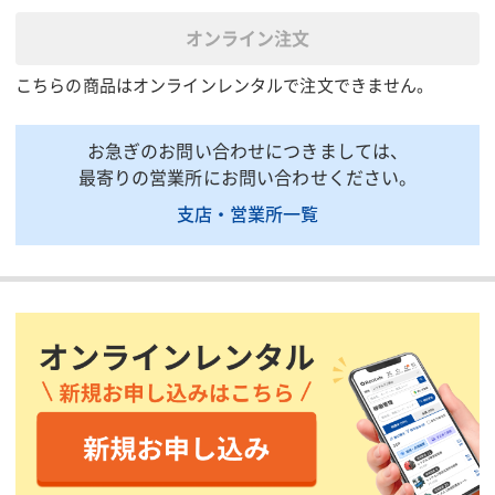
モーター②
出力750Wコンデンサモータ
オンライン注文
全長(mm)
873
こちらの商品はオンラインレンタルで注文できません。
全幅(mm)
635
全高(mm)
558
お急ぎのお問い合わせにつきましては、
電源コード(m)
5
最寄りの営業所にお問い合わせください。
質量(kg)
123
支店・営業所一覧
主軸回転数 無負荷(min-
43/24/13
1)
掲載されている仕様は、代表的な機種です。実際に納品されるものとは異なる場合
がございます。詳しい仕様につきましては、最寄の営業所までお問い合わせ下さ
い。
商品説明・特徴
商品用途：一般的に水道・ガス管のねじ切りに使われます。
商品特徴：100V/200V切替スイッチ付きの大型パ イ プマシンで
す。低騒音コンデンサモーターを搭載、3段階変速で高速ねじ切り