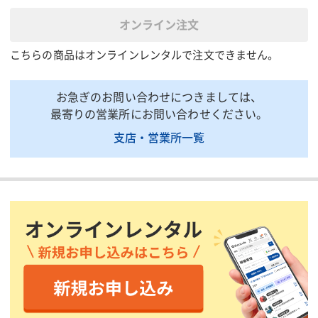
質量(kg)
450
オンライン注文
掲載されている仕様は、代表的な機種です。実際に納品されるものとは異なる場合
こちらの商品はオンラインレンタルで注文できません。
がございます。詳しい仕様につきましては、最寄の営業所までお問い合わせ下さ
い。
お急ぎのお問い合わせにつきましては、
商品説明・特徴
最寄りの営業所にお問い合わせください。
商品用途:水に混じる油などをタンク内で分離させ、排水処理する
支店・営業所一覧
ためのタンクです。建設現場・工事現場での汚水、排水処理槽に
最適です。
商品特徴:「油水分離槽」タイプは1枚目の仕切板は底部より浮い
た状態、2枚目の仕切板は底部に溶接されています。 油と水の比
重による分離の性質を利用し、水の流れを下から潜らせることに
より油分が次の槽へ流れ込むことをある程度抑制できます。
付属品 :入口と出口をフタorタケノコ各種からお選びいただけま
す。(※タケノコ各種は別途レンタル品です。)