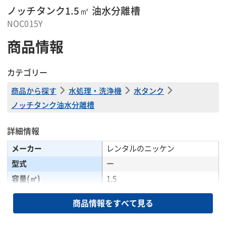
ノッチタンク1.5㎥ 油水分離槽
NOC015Y
商品情報
カテゴリー
商品から探す
水処理・洗浄機
水タンク
ノッチタンク油水分離槽
詳細情報
メーカー
レンタルのニッケン
型式
ー
容量(㎥)
1.5
全長(mm)
2012
商品情報をすべて見る
全幅(mm)
1026
全高(mm)
1095