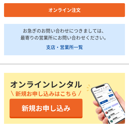
穴あけ能力(鉄工)(mm)
13
13
オンライン注文
穴あけ能力(木工)(mm)
30
30
電圧(V)
100
単相 100
電流(A)
9
-
お急ぎのお問い合わせにつきましては、
消費電力(W)
最寄りの営業所にお問い合わせください。
850
850
支店・営業所一覧
回転数(min-1)
0〜1300
0〜1300
打撃数(min-1)
0〜5100
0〜5100
全長(mm)
402
402
電源コード(m)
5
5
質量(kg)
3.1
3.1
掲載されている仕様は、代表的な機種です。実際に納品されるものとは異なる場合
がございます。詳しい仕様につきましては、最寄の営業所までお問い合わせ下さ
い。
商品説明・特徴
商品用途：コンクリート、ブロック、煉瓦などの斫り作業、穴あ