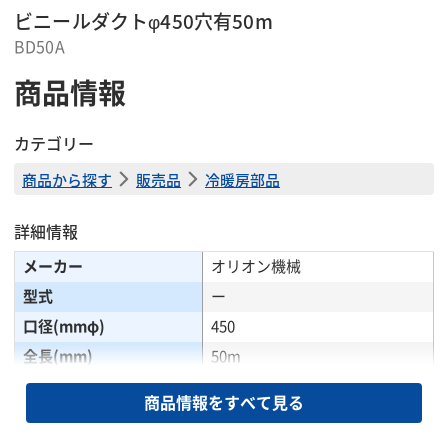
ビニールダクトφ450穴有50m
BD50A
商品情報
カテゴリー
商品から探す
販売品
冷暖房部品
詳細情報
メーカー
オリオン機械
型式
ー
口径(mmφ)
450
全長(mm)
50m
掲載されている仕様は、代表的な機種です。実際に納品されるものとは異なる場合
商品情報をすべて見る
がございます。詳しい仕様につきましては、最寄の営業所までお問い合わせ下さ
い。