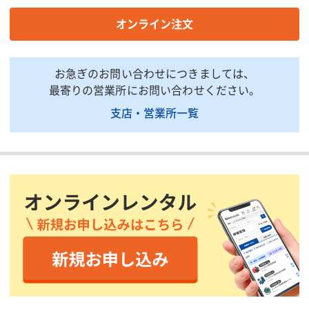
商品説明・特徴
オンライン注文
商品用途：ジェットヒーター熱交換器等の送風ダクトです。
商品特徴：ヒーターから離れた場所での熱風を確保できます。1m
お急ぎのお問い合わせにつきましては、
間隔で両側に35φの穴があいているダクトです。
最寄りの営業所にお問い合わせください。
支店・営業所一覧
印刷用ページ