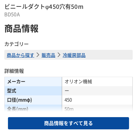
ビニールダクトφ450穴有50m
BD50A
商品情報
カテゴリー
商品から探す
販売品
冷暖房部品
詳細情報
メーカー
オリオン機械
型式
ー
口径(mmφ)
450
全長(mm)
50m
掲載されている仕様は、代表的な機種です。実際に納品されるものとは異なる場合
商品情報をすべて見る
がございます。詳しい仕様につきましては、最寄の営業所までお問い合わせ下さ
い。