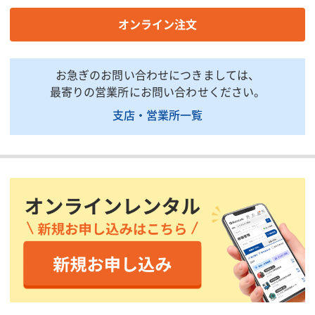
商品説明・特徴
オンライン注文
商品用途：ジェットヒーター熱交換器等の送風ダクトです。
商品特徴：ヒーターから離れた場所での熱風を確保できます。1m
お急ぎのお問い合わせにつきましては、
間隔で両側に35φの穴があいているダクトです。
最寄りの営業所にお問い合わせください。
支店・営業所一覧
印刷用ページ