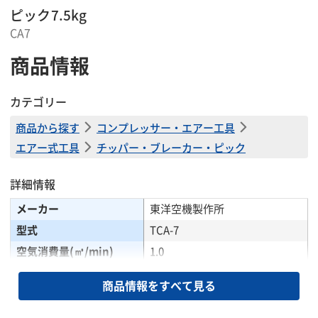
ピック7.5kg
CA7
商品情報
カテゴリー
商品から探す
コンプレッサー・エアー工具
エアー式工具
チッパー・ブレーカー・ピック
詳細情報
メーカー
東洋空機製作所
型式
TCA-7
空気消費量(㎥/min)
1.0
シャンク形状(mm)
26φ×80
商品情報をすべて見る
全長(mm)
465
質量(kg)
7.2