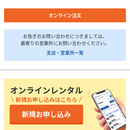
精度
±1mm/10m(全方位)
±1mm/
ライン幅
3mm/10m
2.5mm/
オンライン注文
使用範囲(m)
屋内:半径15
屋内:半径
ー(ジン
自動補正範囲(°)
±3
自動補正
お急ぎのお問い合わせにつきましては、
最寄りの営業所にお問い合わせください。
有/レーザーライン点滅
有/範囲
範囲外警告
とアラーム音
消灯して
支店・営業所一覧
適応温度(℃)
-10〜+50
ー10〜+4
単3乾電池4本、又は
単3乾電
電源
AC100V
AC100V
2V+1H
3V+1H
連続使用時間(時間)
約2.5(充電池使用時)
4H:約8
8時間 *
ーポイン
防塵防水性
IP54相当
IP54相当
寸法(幅)(mm)
約Φ130
約Φ87