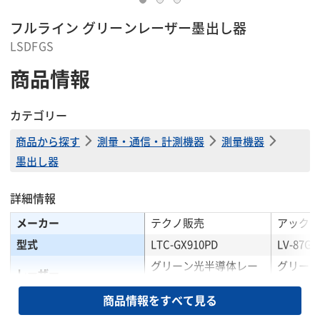
フルライン グリーンレーザー墨出し器
LSDFGS
商品情報
カテゴリー
商品から探す
測量・通信・計測機器
測量機器
墨出し器
詳細情報
メーカー
テクノ販売
アックス
型式
LTC-GX910PD
LV-87G
グリーン光半導体レー
グリーン
レーザー
ザー
ザー
商品情報をすべて見る
光出力(mW以下)
1
5.0