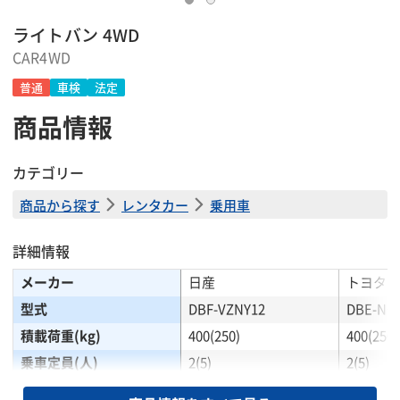
ライトバン 4WD
CAR4WD
普通
車検
法定
商品情報
カテゴリー
商品から探す
レンタカー
乗用車
詳細情報
メーカー
日産
トヨタ
型式
DBF-VZNY12
DBE-NC
積載荷重(kg)
400(250)
400(250)
乗車定員(人)
2(5)
2(5)
全長(mm)
4395
4245