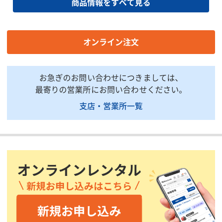
商品情報をすべて見る
全幅(mm)
1695
1690
全高(mm)
1545
1530
荷台全長(mm)
1830
1810/10
オンライン注文
荷台全幅(mm)
1285
1420/14
燃料/タンク容量(L)
ガソリン/42
ガソリン/
お急ぎのお問い合わせにつきましては、
車両総重量(kg)
1780(1795)
1695
最寄りの営業所にお問い合わせください。
掲載されている仕様は、代表的な機種です。実際に納品されるものとは異なる場合
支店・営業所一覧
がございます。詳しい仕様につきましては、最寄の営業所までお問い合わせ下さ
い。
商品説明・特徴
【商品用途】
ビジネスシーンで大活躍の機動性にすぐれたバンです。
【商品特徴】
雪道や坂道など、悪路走行時にも安定性の高い4輪駆動タイプで
す。