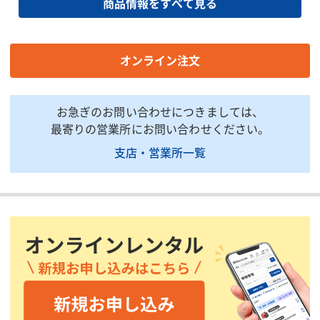
商品情報をすべて見る
全長(mm)
4690
4690
全幅(mm)
1695
1695
全高(mm)
1980
1990
オンライン注文
荷台全長(mm)
3050
3050
荷台全幅(mm)
1600
1600
お急ぎのお問い合わせにつきましては、
荷台全高(mm)
370
370
最寄りの営業所にお問い合わせください。
床面地上高(mm)
960
970
支店・営業所一覧
ダンプアップ時の高さ
3725
ー
(mm)
ホイールベース(mm)
2490
2525
トレッド前/後(mm)
1395/1240
1400/12
燃料/タンク容量(L)
軽油/75
軽油/80
車両総重量(kg)
6455
6485
掲載されている仕様は、代表的な機種です。実際に納品されるものとは異なる場合
がございます。詳しい仕様につきましては、最寄の営業所までお問い合わせ下さ
い。