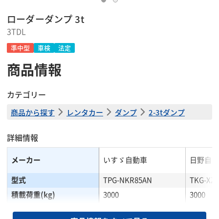
ローダーダンプ 3t
3TDL
準中型
車検
法定
商品情報
カテゴリー
商品から探す
レンタカー
ダンプ
2-3tダンプ
詳細情報
メーカー
いすゞ自動車
日野自動
型式
TPG-NKR85AN
TKG-XZ
積載荷重(kg)
3000
3000
乗車定員(人)
3
3