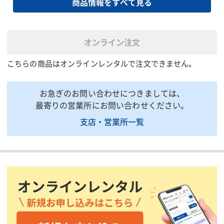
商品情報をすべて見る
全長(mm)
5120
5180
全幅(mm)
2090
2120
全高(mm)
2230
2310
オンライン注文
荷台全長(mm)
3300
3350
こちらの商品はオンラインレンタルで注文できません。
荷台全幅(mm)
2000
2030
荷台全高(mm)
350
お急ぎのお問い合わせにつきましては、
床面地上高(mm)
1040
1030
最寄りの営業所にお問い合わせください。
ダンプアップ時の高さ
4250
ー
支店・営業所一覧
(mm)
ホイールベース(mm)
2795
2850
トレッド前/後(mm)
1680/1525
1665/14
燃料/タンク容量(L)
軽油/100
軽油:87
車両総重量(kg)
7995
7985
資格等(運転)
中型(8トン限定)
中型(8ト
掲載されている仕様は、代表的な機種です。実際に納品されるものとは異なる場合
がございます。詳しい仕様につきましては、最寄の営業所までお問い合わせ下さ