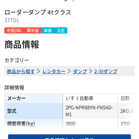
ローダーダンプ 4tクラス
37TDL
中型(8t)
準中型
車検
法定
商品情報
カテゴリー
商品から探す
レンタカー
ダンプ
2-3tダンプ
詳細情報
メーカー
いすゞ自動車
日野
2PG-NPR88YN-FN5AD-
型式
2KG-XZ
M1
積載荷重(kg)
3800
3700
乗車定員(人)
3
3