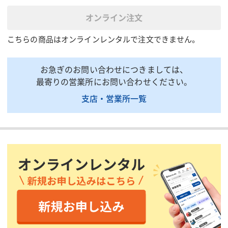
処理量(㎥/h)
30
オンライン注文
原水ポンプ出力(kW)
3.7
こちらの商品はオンラインレンタルで注文できません。
炭酸ガス気化器出力(W)
1200
放流ポンプ出力(kW)
3.7
お急ぎのお問い合わせにつきましては、
総電源容量(V/kW)
200/4.9kw(排水ポンプ別)
最寄りの営業所にお問い合わせください。
pH電極
ガラス電極1本
支店・営業所一覧
炭酸ガスボンベ集合装置
ガス取り30kgボンベ5本
全長(mm)
1300
全幅(mm)
1500
全高(mm)
1400
質量(kg)
530
接続(A)
流入口:80/放流口:150
原水槽ノッチタンク(推奨サイ
本体以外 必要商品①
ズ10〜20㎥程度)
本体以外 必要商品②
原水ポンプ3インチ3.7kW