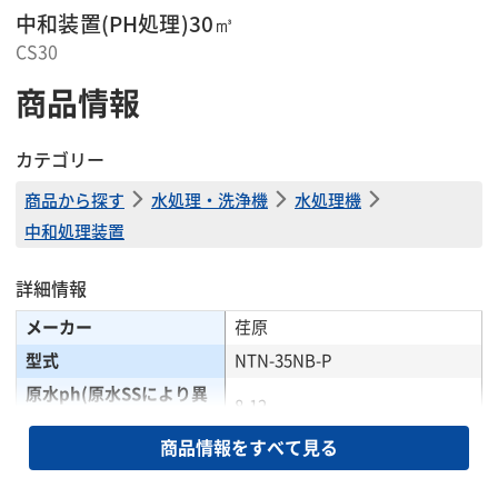
中和装置(PH処理)30㎥
CS30
商品情報
カテゴリー
商品から探す
水処理・洗浄機
水処理機
中和処理装置
詳細情報
メーカー
荏原
型式
NTN-35NB-P
原水ph(原水SSにより異
8-12
なる)(pH)
商品情報をすべて見る
中和方式
炭酸ガス+ON-OFF制御
中和処理水pH(pH)
5.6-8.6