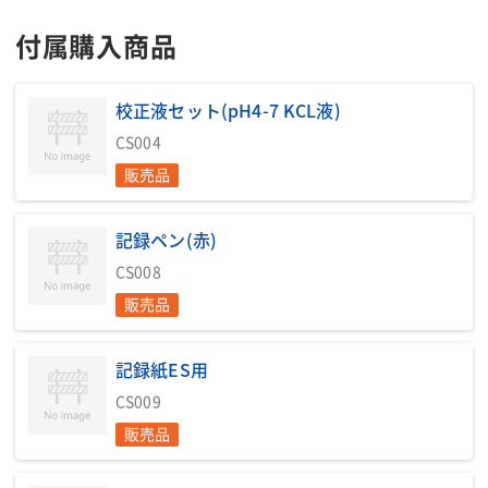
流基準はpH5.8-8.6となっており、装置の設定により排出するpH
値の設定が可能です。
付属購入商品
・反応漕が大気圧設計で炭酸ガスの微圧注入が可能です。また、
反応漕内に余剰ガス吸引装置を内蔵、残った炭酸ガスを再利用で
校正液セット(pH4-7 KCL液)
き、効率よく処理が出来る構造となっています。
・原水のSS(浮遊物質)値が100ppm以上になると中和効率が低下
CS004
しますので処理量も低減します。
販売品
付属品:商品ご使用の際は炭酸ガス・校正液セット・記録紙・ペン
カートリッジ・サクションホ ー ス・サニーホ ー ス・フロートス
記録ペン(赤)
イッチ・その他必要部材については別売となります。
CS008
販売品
印刷用ページ
記録紙ES用
CS009
■参考資料
販売品
・中和処理略図(例)
