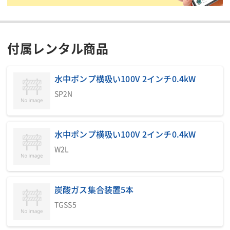
放流ポンプ3インチ3.7kW(自然
本体以外 必要商品③
放流の場合は無し)
放流槽ノッチタンク(推奨サイ
本体以外 必要商品④
ズ5㎥程度、
付属レンタル商品
本体以外 必要商品⑤
現場によって要不要判断)
水中ポンプ横吸い100V 2インチ0.4kW
掲載されている仕様は、代表的な機種です。実際に納品されるものとは異なる場合
がございます。詳しい仕様につきましては、最寄の営業所までお問い合わせ下さ
SP2N
い。
商品説明・特徴
水中ポンプ横吸い100V 2インチ0.4kW
商品用途:建設・土木現場にて発生する、セメント系、または苛性
W2L
ソーダ系アルカリ廃水を炭酸ガスにより安全・確実・経済的に放
流基準内に連続中和処理します。
商品特徴:・pHとは酸性度をあらわす尺度として用いられる水素イ
炭酸ガス集合装置5本
オン濃度の指数です。7が中性でこれより大きい値がアルカリ性、
TGSS5
小さい値は酸性です。
・この商品は、pH12(アルカリ性)未満の廃水へ炭酸ガスを混ぜる
ことにより、中性へ連続中和処理する装置です。また、一般的放