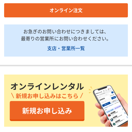
充電端子
USB Type-C
オンライン注文
外形寸法(外部環境測定
53.3×71.4×18.5(凸部、ケーブ
部)(mm)
ルを除く)
本体質量(g)
60
お急ぎのお問い合わせにつきましては、
最寄りの営業所にお問い合わせください。
掲載されている仕様は、代表的な機種です。実際に納品されるものとは異なる場合
がございます。詳しい仕様につきましては、最寄の営業所までお問い合わせ下さ
支店・営業所一覧
い。
商品説明・特徴
商品用途：現場での一般的なヘルメットや作業帽子に簡単に取付
けて様々な検知機能の安全を見える化させ、作業者の健康・安全
管理を支援するソリューションです。
商品特徴：作業中の熱ストレス(熱中症予防)、転倒・落下、緊急
通報ボタン、ヒヤリハット、人・物管理、タッチレス入退場管理
などをLPWA通信(無線通信技術)を通して検知し、ヒヤリハットの
可視化・分析をモニタリングシステムで手軽に実施でき、現場の
安全管理に役立ちます。