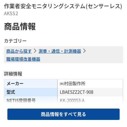
作業者安全モニタリングシステム(センサーレス)
AKSS2
商品情報
カテゴリー
商品から探す
測量・通信・計測機器
職場環境改善機器
詳細情報
メーカー
㈱村田製作所
型式
LBAE5ZZ2CT-908
NETIS登録番号
KK-200053-A
データ送信間隔(分)
2
商品情報をすべて見る
充電式リチウムイオン電池(内
電源
蔵)