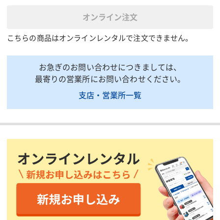
低速モード回転数(min-
0〜650
オンライン注文
1)
高速モード打撃数(min-
こちらの商品はオンラインレンタルで注文できません。
0〜39000
1)
低速モード打撃数(min-
0〜9750
お急ぎのお問い合わせにつきましては、
1)
最寄りの営業所にお問い合わせください。
ネジ締め能力(木ネジ)
φ10×90
支店・営業所一覧
(mm)
ネジ締め能力(小ネジ)
M6
(mm)
チャック能力(mm)
1.5〜13
電圧(V)
36
全長(mm)
182
全幅(mm)
86
全高(mm)
270
質量(バッテリ含む)(kg)
2.3