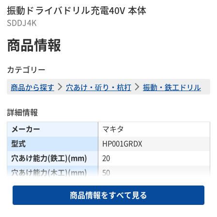
振動ドライバドリル充電40V 本体
SDDJ4K
商品情報
カテゴリー
商品から探す
穴あけ・斫り・杭打
振動・鉄工ドリル
詳細情報
メーカー
マキタ
型式
HP001GRDX
穴あけ能力(鉄工)(mm)
20
穴あけ能力(木工)(mm)
50
穴あけ能力(座堀)(mm)
76
商品情報をすべて見る
高速モード回転数(min-
0〜2600
1)