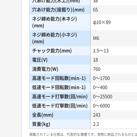
穴あけ能力(木工)(mm)
38
穴あけ能力(座掘り)(mm)
65
ネジ締め能力(木ネジ)
φ10×89
(mm)
ネジ締め能力(小ネジ)
M6
(mm)
チャック能力(mm)
1.5〜13
電圧(V)
18
消費電力(W)
760
高速モード回転数(min-1)
0〜1700
低速モード回転数(min-1)
0〜400
高速モード打撃数(回/min)
0〜25500
低速モード打撃数(回/min)
0〜6000
全長(mm)
243
質量(kg)
2.2
掲載されている仕様は、代表的な機種です。実際に納品されるものと