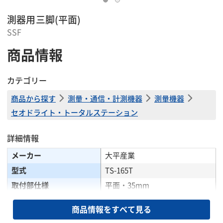
測器用三脚(平面)
SSF
商品情報
カテゴリー
商品から探す
測量・通信・計測機器
測量機器
セオドライト・トータルステーション
詳細情報
メーカー
大平産業
型式
TS-165T
取付部仕様
平面・35mm
全伸寸法(mm)
1660
商品情報をすべて見る
全縮寸法(mm)
1000