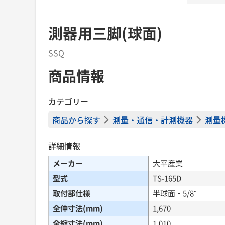
測器用三脚(球面)
SSQ
商品情報
カテゴリー
商品から探す
測量・通信・計測機器
測量
詳細情報
メーカー
大平産業
型式
TS-165D
取付部仕様
半球面・5/8"
全伸寸法(mm)
1,670
全縮寸法(mm)
1,010