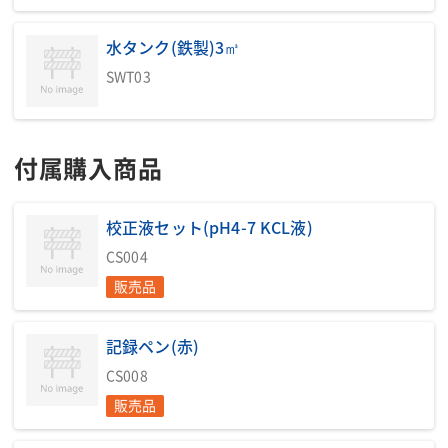
水タンク(鉄製)3㎥
SWT03
付属購入商品
校正液セット(pH4-7 KCL液)
CS004
販売品
記録ペン(赤)
CS008
PDF
販売品
S-1964_コンパクト濁水処理機・粉体濁水処理
機5ｍ3(2024-01-05更新）.pdf