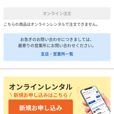
全高(mm)
2502
乾燥質量(t)
1.1
オンライン注文
運転質量(t)
3.8
こちらの商品はオンラインレンタルで注文できません。
使用凝集剤
一剤粉末凝集剤
掲載されている仕様は、代表的な機種です。実際に納品されるものとは異なる場合
お急ぎのお問い合わせにつきましては、
がございます。詳しい仕様につきましては、最寄の営業所までお問い合わせ下さ
い。
最寄りの営業所にお問い合わせください。
支店・営業所一覧
商品説明・特徴
濁度計、pH計、記録計(記録紙タイプ)が装備されています。
炭酸ガス中和設備がついております。
凝集剤は、PACと高分子凝集剤(ポリマー)の2種類を使用します。
独特の凝集方式の採用により、高速の沈降分離が可能になりま
す。
印刷用ページ