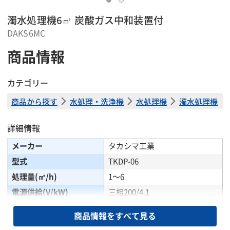
濁水処理機6㎥ 炭酸ガス中和装置付
DAKS6MC
商品情報
カテゴリー
商品から探す
水処理・洗浄機
水処理機
濁水処理機
詳細情報
メーカー
タカシマ工業
型式
TKDP-06
処理量(㎥/h)
1〜6
電源供給(V/kW)
三相200/4.1
全長(mm)
2750
商品情報をすべて見る
全幅(mm)
1700