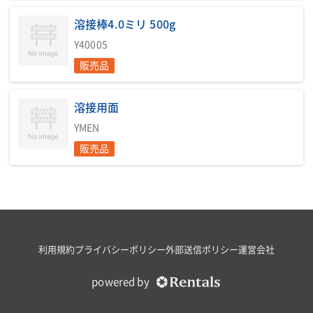
商品用途：現場や屋外作業での電源確保と溶接作業など、エンジ
溶接棒4.0ミリ 500g
ンを動力にし発電を兼ね備えた溶接機です。被覆アーク溶接(2人
同時使用可能)の他、電動工具や照明機器の電源供給にも使えま
Y40005
す。
販売品
商品特徴：電源確保が難しい場所でも使用ができ、キャスター付
きタイプは方向転換などの移動性が抜群です。2人同時溶接(-
溶接用面
φ3.2)も可能です。
YMEN
付属品：商品ご使用時には溶接用キ ャ ブ タ イ ヤが必要となりま
販売品
す。別途ご発注ください。合わせて溶接棒・溶接面等も販売して
おります。
免許・資格情報
■必要資格：アーク溶接特別教育
利用規約
プライバシーポリシー
外部送信ポリシー
運営会社
点検・検査情報
powered by
■定期自主検査：年次点検