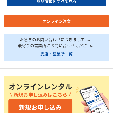
商品情報をすべて見る
【直流溶接出力】使用率
100
50
(%)
【直流溶接出力】(1人)電
流調整範囲(260A/280A)
70〜280/85〜310
60〜280
オンライン注文
(A)
【直流溶接出力】(1人)使
2.6〜6.0
2.6〜6.0
用溶接棒(mm)
お急ぎのお問い合わせにつきましては、
最寄りの営業所にお問い合わせください。
【直流溶接出力】(2人)電
流調整範囲(260A/280A)
支店・営業所一覧
35〜150/45〜160
30〜140
(A)
【直流溶接出力】(2人)使
2.0〜4.0
2.0〜3..2
用溶接棒(mm)
【直流溶接出力】(エコ・
eモード)電流調整範囲
30〜160
1人:60〜
(A)
【直流溶接出力】(エコ・
1人:2.0〜
eモード)使用溶接棒
2.0〜4.0
2.6
(mm)