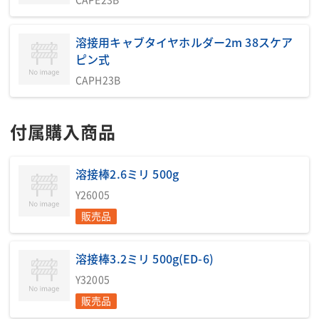
セント
燃料/タンク容量(L)
軽油/37
軽油/36
溶接用キャブタイヤホルダー2m 38スケア
燃料消費量(L/h)
2.11(エコ時1.2)
2.33/2.6
ピン式
排ガス規制
第2次
第3次
CAPH23B
全長(mm)
1410
1410
全幅(mm)
566
680
付属購入商品
全高(mm)
870(キャスター付)
770/8
運転質量(kg)
392
467
溶接棒2.6ミリ 500g
騒音値LwA(dB)
89(エコ時62)
91
騒音値7m(dB(A))
63/65(エコ時58)
64/67
Y26005
低騒音型
超低騒音
超低騒音
販売品
掲載されている仕様は、代表的な機種です。実際に納品されるものとは異なる場合
がございます。詳しい仕様につきましては、最寄の営業所までお問い合わせ下さ
溶接棒3.2ミリ 500g(ED-6)
い。
Y32005
販売品
商品説明・特徴