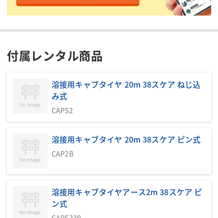
【交流出力】定格周波数
50/60
50/60
(Hz)
【交流出力】(三相)定格
9.9
9.9
出力(kVA)
付属レンタル商品
【交流出力】(三相) 定格
200/220
200/220
電圧(V)
溶接用キャブタイヤ 20m 38スケア ねじ込
【交流出力】(三相)定格
80
80
力率(%)
み式
【交流出力】(単相)定格
CAPS2
6/8
8.0
出力(kVA)
【交流出力】(単相)定格
溶接用キャブタイヤ 20m 38スケア ピン式
100/110 〜 200/220
100/110
電圧(V)
CAP2B
【交流出力】(単相)定格
100
100
力率(%)
【交流出力】(単相)専用
3.0kVA×1
3KVA×1
溶接用キャブタイヤアース2m 38スケア ピ
端子
ン式
【交流出力】(単相)コン
1.5kVA×2
1.5kVA
CAPE23B