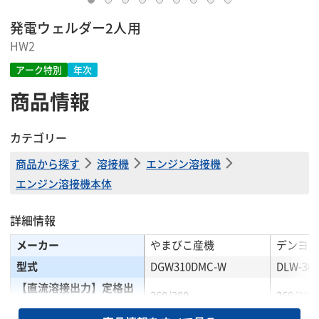
発電ウェルダー2人用
HW2
アーク特別
年次
商品情報
カテゴリー
商品から探す
溶接機
エンジン溶接機
エンジン溶接機本体
詳細情報
メーカー
やまびこ産機
デンヨー
型式
DGW310DMC-W
DLW-30
【直流溶接出力】定格出
260/280
260/280
力電流(A)