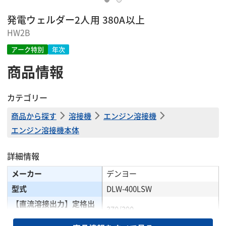
発電ウェルダー2人用 380A以上
HW2B
アーク特別
年次
商品情報
カテゴリー
商品から探す
溶接機
エンジン溶接機
エンジン溶接機本体
詳細情報
メーカー
デンヨー
型式
DLW-400LSW
【直流溶接出力】定格出
370/390
力電流(A)