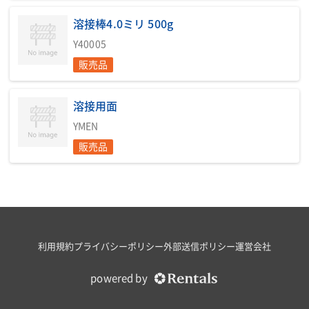
保が難しい場所でも電源供給としてご使用できます。低騒音＆低
溶接棒4.0ミリ 500g
燃費モードを搭載し電撃防止や短絡保護機能など安全設計をした
溶接機です。
Y40005
販売品
付属品：商品ご使用時には溶接用キ ャ ブ タ イ ヤが必要となりま
す。別途ご発注ください。合わせて溶接棒・溶接面等も販売して
おります。
溶接用面
注意事項：全高寸法には本体下の枕木などの高さは含まれませ
YMEN
ん。
販売品
免許・資格情報
■必要資格：アーク溶接特別教育
点検・検査情報
利用規約
プライバシーポリシー
外部送信ポリシー
運営会社
■定期自主検査：年次点検
powered by
印刷用ページ