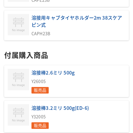
全幅(mm)
700
全高(mm)
770
溶接用キャブタイヤホルダー2m 38スケア
運転質量(kg)
521
ピン式
騒音値LwA(dB)
91
CAPH23B
騒音値7m(dB(A))
64/67
低騒音型
超低騒音
付属購入商品
掲載されている仕様は、代表的な機種です。実際に納品されるものとは異なる場合
がございます。詳しい仕様につきましては、最寄の営業所までお問い合わせ下さ
い。
溶接棒2.6ミリ 500g
Y26005
商品説明・特徴
販売品
商品用途：現場や屋外作業での電源確保と溶接作業など、エンジ
ンを動力にし発電を兼ね備えた溶接機です。被覆アーク溶接(2人
同時使用可能)の他、電動工具や照明機器の電源供給にも使えま
溶接棒3.2ミリ 500g(ED-6)
す。
Y32005
商品特徴：最大溶接電流400A、溶接棒8mm対応と強力で2人同時
販売品
溶接も可能(-φ4mm)です。三相・単相の電源が取れるので電源確