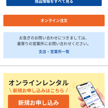
商品情報をすべて見る
【直流溶接出力】使用率
100
(%)
【直流溶接出力】(1人)電
流調整範囲(370A/390A)
60〜380/60〜400
オンライン注文
(A)
【直流溶接出力】(1人)使
2.0〜8.0
用溶接棒(mm)
お急ぎのお問い合わせにつきましては、
最寄りの営業所にお問い合わせください。
【直流溶接出力】(2人)電
流調整範囲(185A/195A)
支店・営業所一覧
30〜190/30〜200
(A)
【直流溶接出力】(2人)使
2.0〜4.0
用溶接棒(mm)
【交流出力】定格周波数
50/60
(Hz)
【交流出力】(三相)定格
15
出力(kVA)
【交流出力】(三相) 定格
200/220
電圧(V)