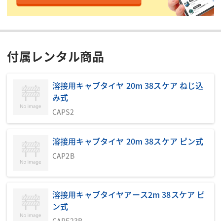
【交流出力】(三相)定格
80
力率(%)
【交流出力】(単相)定格
9.0/9.9
出力(kVA)
付属レンタル商品
【交流出力】(単相)定格
100/110
電圧(V)
溶接用キャブタイヤ 20m 38スケア ねじ込
【交流出力】(単相)定格
100
み式
力率(%)
CAPS2
【交流出力】(単相)専用
3.0×1
端子
【交流出力】(単相)コン
溶接用キャブタイヤ 20m 38スケア ピン式
1.5×4
セント
CAP2B
燃料/タンク容量(L)
軽油/42
燃料消費量(L/h)
3.14/3.69
溶接用キャブタイヤアース2m 38スケア ピ
排ガス規制
第3次
ン式
全長(mm)
1520
CAPE23B