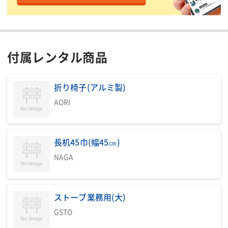
い。
商品説明・特徴
組立、解体、電気工事、給排水工事は別途費用が必要です。ご利
付属レンタル商品
用いただく営業所にご確認ください。
目的に応じて選べる多彩なオプション。現場のニーズに合わせて
最適なユニットをお選びください。
折り椅子(アルミ製)
※10㎡を超える建物は、建築確認申請が必要です。また、設置場
所や規模などにより建築基準法の制限を受ける事がありますの
AORI
で、設置場所の行政機関(建築指導課等)に確認する事が必要で
す。〈10㎡以内の建物でも、更地(工事現場を除く)、防火・準防
火地域への増築・新築は面積に関係なく必要となります。〉
長机45巾(幅45㎝)
NAGA
印刷用ページ
ストーブ業務用(大)
PDF
GSTO