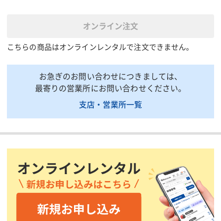
コン付
電気設備 蛍光灯
40W 2灯×4
オンライン注文
電気設備 ブレーカー
20A分電盤 2回路
こちらの商品はオンラインレンタルで注文できません。
天井付ダブル×4/エアコン用
電気設備 コンセント
×1
電気設備 換気扇
1
お急ぎのお問い合わせにつきましては、
最寄りの営業所にお問い合わせください。
全長(mm)
4670
支店・営業所一覧
全幅(mm)
3857:組立時/1970:折畳み時
全高(mm)
2425
室内高(mm)
2158
床面積(㎡)
17.64(5.3坪)
床面耐荷重(N/㎡{kgf/
約1765{180}
㎡})
質量(kg)
1400
掲載されている仕様は、代表的な機種です。実際に納品されるものとは異なる場合
がございます。詳しい仕様につきましては、最寄の営業所までお問い合わせ下さ