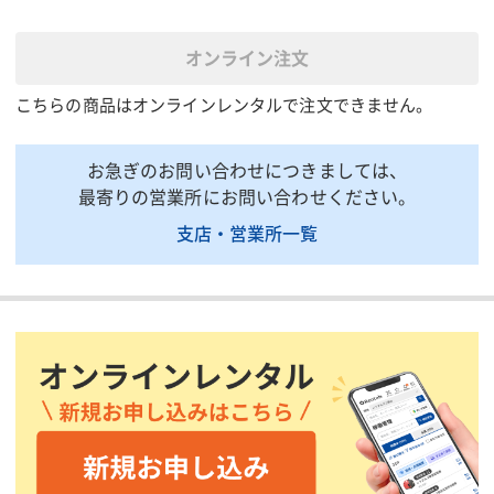
全幅(mm)
1200
1300
全高(mm)
515
515
オンライン注文
4分割アタッチメント
4分割ア
×1個/ろ布固定ピン
×1個/
こちらの商品はオンラインレンタルで注文できません。
付属品
×12個/メッシュパレッ
×12個
ト
ト
お急ぎのお問い合わせにつきましては、
掲載されている仕様は、代表的な機種です。実際に納品されるものとは異なる場合
最寄りの営業所にお問い合わせください。
がございます。詳しい仕様につきましては、最寄の営業所までお問い合わせ下さ
い。
支店・営業所一覧
商品説明・特徴
商品用途：水澄まいるを使用して凝集沈殿した汚泥と濾水の分離
にご利用ください。
商品特徴：濾水の排出方法は、電極付ポ ン プを別途ご準備頂く
か、ドレン口50Aタケノコホ ー ス接続のどちらかになります。
付属品：濁水処理装置5㎥粉末凝集剤用(DAKSDRK)と合わせてご
使用可能です。セパレータご使用の場合「ろ布(小)