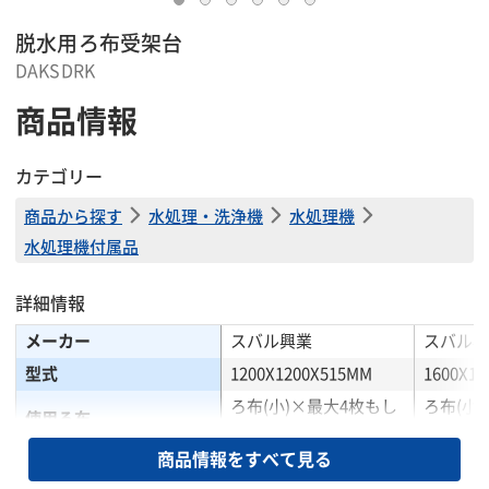
脱水用ろ布受架台
DAKSDRK
商品情報
カテゴリー
商品から探す
水処理・洗浄機
水処理機
水処理機付属品
詳細情報
メーカー
スバル興業
スバル興
型式
1200X1200X515MM
1600X1
ろ布(小)×最大4枚もし
ろ布(小
使用ろ布
くはろ布(特大)×1枚
くはろ布
商品情報をすべて見る
全長(mm)
1200
1600