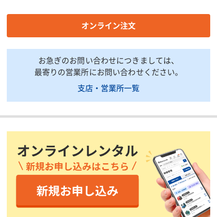
【走行時】全高(mm)
1772
【使用時】全長(mm)
1262
オンライン注文
【使用時】全幅(mm)
910
【使用時】全高(mm)
2156
お急ぎのお問い合わせにつきましては、
質量(kg)
103
最寄りの営業所にお問い合わせください。
便槽タンク容量(L)
約80
支店・営業所一覧
洗浄水タンク容量(L)
20
掲載されている仕様は、代表的な機種です。実際に納品されるものとは異なる場合
がございます。詳しい仕様につきましては、最寄の営業所までお問い合わせ下さ
い。
商品説明・特徴
商品用途:コンプライアンス遵守のポリエチレン製小型車載ト イ
レです。
商品特徴:小型で軽量なので、電光掲示板や他の資材との相積みも
可能です。簡易水洗式です。
付属品 :車両は別途レンタル、消臭剤も別途販売品でご用意してお