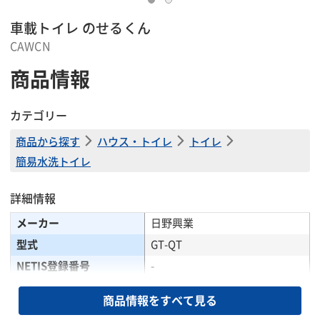
車載トイレ のせるくん
CAWCN
商品情報
カテゴリー
商品から探す
ハウス・トイレ
トイレ
簡易水洗トイレ
詳細情報
メーカー
日野興業
型式
GT-QT
NETIS登録番号
-
【走行時】全長(mm)
1209
商品情報をすべて見る
【走行時】全幅(mm)
910