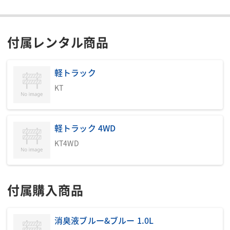
りますので、ご必要の際はご発注ください。
注意事項:運送費は別途お客様負担とさせていただきます。汲取り
はお客様にてご手配の程宜しくお願い致します。
付属レンタル商品
印刷用ページ
軽トラック
KT
軽トラック積載時イメージ
軽トラック 4WD
■走行時の積載高さにご注意ください。制限高さを超えると
KT4WD
道路交通法違反となります。
付属購入商品
消臭液ブルー&ブルー 1.0L