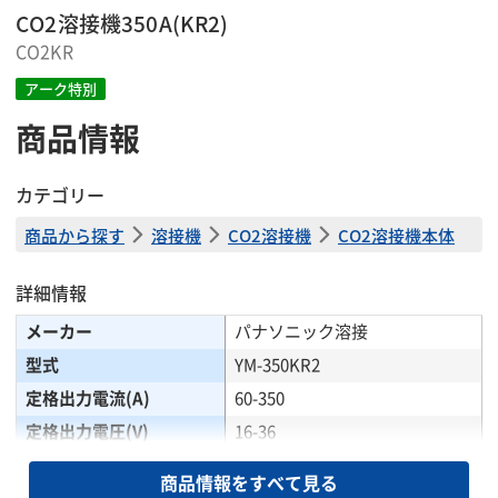
CO2溶接機350A(KR2)
CO2KR
アーク特別
商品情報
カテゴリー
商品から探す
溶接機
CO2溶接機
CO2溶接機本体
詳細情報
メーカー
パナソニック溶接
型式
YM-350KR2
定格出力電流(A)
60-350
定格出力電圧(V)
16-36
定格入力電圧(V)
三相 200
商品情報をすべて見る