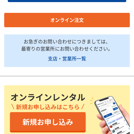
定格周波数(Hz)
50/60兼用
定格入力
18.1(16.2kW)
定格使用率(%)
50
オンライン注文
クレータ電圧(V)
16-36
クレータ電流(A)
60-350
お急ぎのお問い合わせにつきましては、
電源設備容量(kVA)
最寄りの営業所にお問い合わせください。
入力側ケーブル(SQ)
支店・営業所一覧
出力側ケーブル(SQ)
全長(mm)
380
全幅(mm)
530
全高(mm)
730
質量(kg)
95
溶接用キャブタイヤ
オプション品
WCT20m/CO2延長ケーブル
20m
ワイヤー送給装置 型式